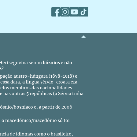
m
 e Hertsegovina serem
bósnios
e não
s
?
cupação austro-húngara (1878-1918) e
essa data, a língua sérvio-croata era
, pelos membros das nacionalidades
 nas outras 5 repúblicas (a Sérvia tinha
ósnio/bosníaco e, a partir de 2006
), o macedónico/macedónio só foi
ência de idiomas como o brasileiro,