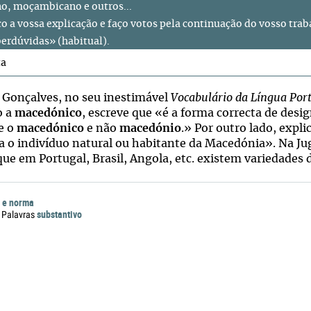
o, moçambicano e outros...
o a vossa explicação e faço votos pela continuação do vosso trab
erdúvidas» (habitual).
ta
 Gonçalves, no seu inestimável
Vocabulário da Língua Por
o a
macedónico
, escreve que «é a forma correcta de desi
e o
macedónico
e não
macedónio
.» Por outro lado, expl
a o indivíduo natural ou habitante da Macedónia». Na Jug
que em Portugal, Brasil, Angola, etc. existem variedades 
 e norma
substantivo
 Palavras