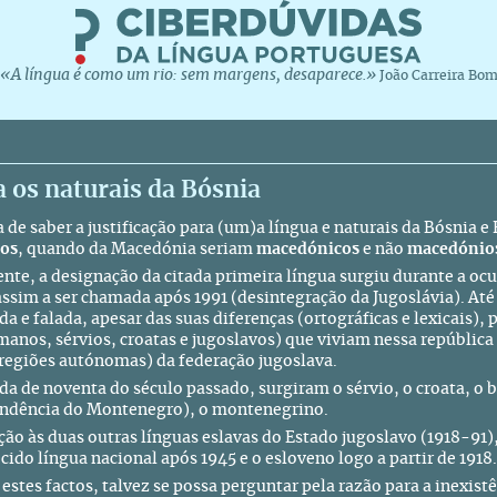
«A língua é como um rio: sem margens, desaparece.»
João Carreira Bo
 os naturais da Bósnia
a de saber a justificação para (um)a língua e naturais da Bósnia
cos
, quando da Macedónia seriam
macedónicos
e não
macedónio
nte, a designação da citada primeira língua surgiu durante a o
assim a ser chamada após 1991 (desintegração da Jugoslávia). Até 
da e falada, apesar das suas diferenças (ortográficas e lexicais)
anos, sérvios, croatas e jugoslavos) que viviam nessa república e
 regiões autónomas) da federação jugoslava.
da de noventa do século passado, surgiram o sérvio, o croata, o b
ndência do Montenegro), o montenegrino.
ção às duas outras línguas eslavas do Estado jugoslavo (1918-91
cido língua nacional após 1945 e o esloveno logo a partir de 1918.
estes factos, talvez se possa perguntar pela razão para a inexist