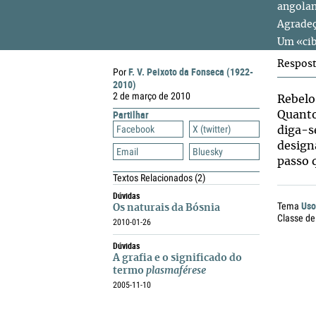
angolan
Agradeç
Um «cib
Respos
F. V. Peixoto da Fonseca (1922-
Por
2010)
2 de março de 2010
Rebelo
Partilhar
Quant
Facebook
X (twitter)
diga-s
design
Email
Bluesky
passo 
Textos Relacionados
(2)
Dúvidas
Uso
Tema
Os naturais da Bósnia
Classe de
2010-01-26
Dúvidas
A grafia e o significado do
termo
plasmaférese
2005-11-10