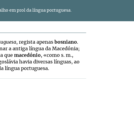
alho em prol da língua portuguesa.
tuguesa
, regista apenas
bosniano
.
gnar a antiga língua da Macedónia;
ica que
macedónio
, «como s. m.,
oslávia havia diversas línguas, ao
da língua portuguesa.