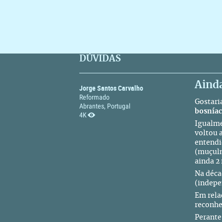
DÚVIDAS
Ainda
Jorge Santos Carvalho
Reformado
Gostari
Abrantes, Portugal
bosnía
4K
Igualme
voltou 
entendi
(muçulm
ainda 2
Na déca
(indepe
Em rela
reconhe
Perante 