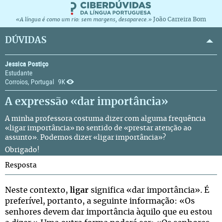
João Carreira Bom
«A língua é como um rio: sem margens, desaparece.»
DÚVIDAS
Jessica Postiço
Estudante
Corroios, Portugal
9K
A expressão «dar importância»
A minha professora costuma dizer com alguma frequência
«ligar importância» no sentido de «prestar atenção ao
assunto». Podemos dizer «ligar importância»?
Obrigado!
Resposta
Neste contexto,
ligar
significa «dar importância». É
preferível, portanto, a seguinte informação: «Os
senhores devem dar importância àquilo que eu estou