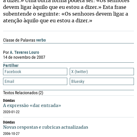
a dizer.» Uma outra forma poderá ser: «Os senhores
devem ligar àquilo que eu estou a dizer.» Esta frase
subentende o seguinte: «Os senhores devem ligar a
atenção àquilo que eu estou a dizer.»
verbo
Classe de Palavras
A. Tavares Louro
Por
14 de novembro de 2007
Partilhar
Facebook
X (twitter)
Email
Bluesky
Textos Relacionados
(2)
Dúvidas
A expressão «dar entrada»
2020-01-22
Dúvidas
Novas respostas e rubricas actualizadas
2006-10-27