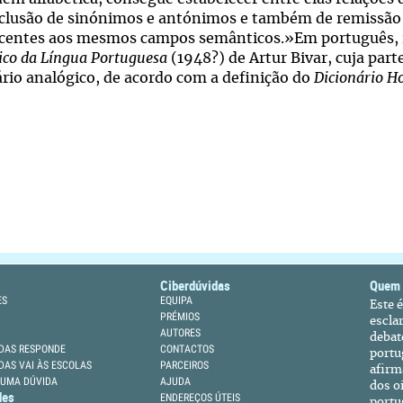
nclusão de sinónimos e antónimos e também de remissão 
centes aos mesmos campos semânticos.»Em português, 
ico da Língua Portuguesa
(1948?) de Artur Bivar, cuja part
ário analógico, de acordo com a definição do
Dicionário H
Ciberdúvidas
Quem
ES
EQUIPA
Este 
PRÉMIOS
escla
AUTORES
debat
DAS RESPONDE
CONTACTOS
portu
DAS VAI ÀS ESCOLAS
PARCEIROS
afirm
 UMA DÚVIDA
AJUDA
dos oi
des
ENDEREÇOS ÚTEIS
portu