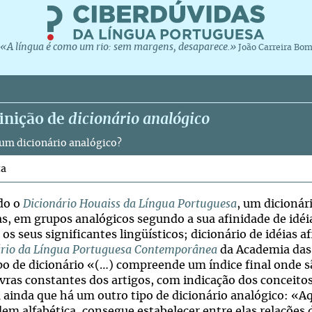
«A língua é como um rio: sem margens, desaparece.»
João Carreira Bo
inição de
dicionário analógico
 um dicionário analógico?
ta
do o
Dicionário Houaiss da Língua Portuguesa
, um dicionár
as, em grupos analógicos segundo a sua afinidade de idéi
 os seus significantes lingüísticos; dicionário de idéias a
ário da Língua Portuguesa Contemporânea
da Academia das 
ipo de dicionário «(…) compreende um índice final onde 
avras constantes dos artigos, com indicação dos conceitos
a ainda que há um outro tipo de dicionário analógico: «A
dem alfabética, consegue estabelecer entre elas relações