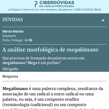
João Carreira Bom
«A língua é como um rio: sem margens, desaparece.»
DÚVIDAS
Márcia Martins
Estudante
Porto, Portugal
6K
A análise morfológica de
megalómano
Que processo de formação de palavras ocorre em
megalómano
?
Mega
é um prefixo?
Obrigada.
Resposta
Megalómano
é uma palavra complexa, resultante da
associação de um radical a outro radical ou uma
palavra, ou seja, é um composto erudito
(terminologia tradicional) ou um composto