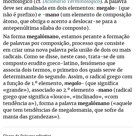
morfológico (cf.
Dicionário Terminológico
). A palavra
deve ser analisada em dois elementos:
megalo
- (que
não é prefixo) e -
mano
(um elemento de composição
átono, que obriga o acento a deslocar-se para a
antepenúltima sílaba do composto).
Na forma
megalómano
, estamos perante a formação
de palavras por composição, processo que consiste
em criar uma nova palavra pela união de dois ou mais
radicais. Como se disse, neste caso, trata-se de um
composto erudito greco-latino, fenómeno que
associa dois termos, o primeiro dos quais serve de
determinante do segundo. Assim, o radical grego com
a função de 1.º elemento,
mega
lo-
(que significa
«grande»), associado ao 2.º elemento
-mano
(radical
grego que significa «louco», «inclinado», «com
tendência a»), forma a palavra
megalómano
(«aquele
que tem tendências de megalomania, que sofre da
mania das grandezas»).
adjectivo