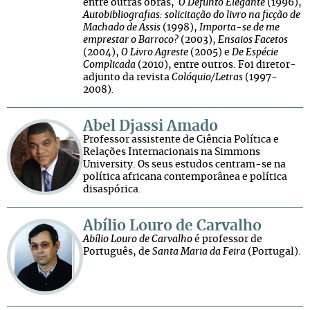
entre outras obras,
O Defunto Elegante
(1996),
Autobibliografias: solicitação do livro na ficção de
Machado de Assis
(1998),
Importa-se de me
emprestar o Barroco?
(2003),
Ensaios Facetos
(2004),
O Livro Agreste
(2005) e
De Espécie
Complicada
(2010), entre outros. Foi diretor-
adjunto da revista
Colóquio/Letras
(1997-
2008)
.
Abel Djassi Amado
Professor assistente de Ciência Política e
Relações Internacionais na Simmons
University. Os seus estudos centram-se na
política africana contemporânea e política
disaspórica.
Abílio Louro de Carvalho
Abílio Louro de Carvalho
é professor de
Português, de
Santa Maria da Feira
(Portugal).