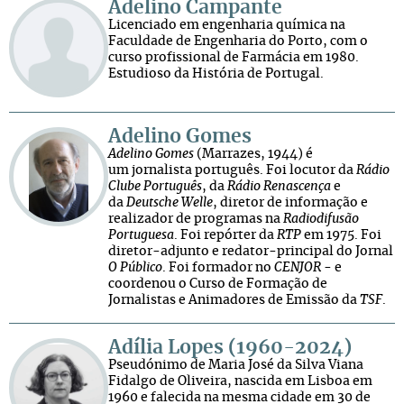
Adelino Campante
Licenciado em engenharia química na
Faculdade de Engenharia do Porto, com o
curso profissional de Farmácia em 1980.
Estudioso da História de Portugal.
Adelino Gomes
Adelino Gomes
(Marrazes, 1944) é
um jornalista português. Foi locutor da
Rádio
Clube Português
, da
Rádio Renascença
e
da
Deutsche Welle
, diretor de informação e
realizador de programas na
Radiodifusão
Portuguesa
. Foi repórter da
RTP
em 1975. Foi
diretor-adjunto e redator-principal do Jornal
O Público
. Foi formador no
CENJOR
- e
coordenou o Curso de Formação de
Jornalistas e Animadores de Emissão da
TSF
.
Adília Lopes (1960-2024)
Pseudónimo de Maria José da Silva Viana
Fidalgo de Oliveira, nascida em Lisboa em
1960 e falecida na mesma cidade em 30 de