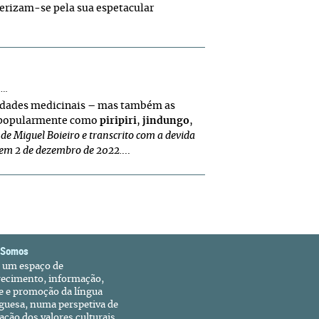
terizam-se pela sua espetacular
s…
iedades medicinais – mas também as
a popularmente como
piripiri
,
jindungo
,
 de Miguel Boieiro e transcrito com a devida
 em 2 de dezembro de 2022.
...
 Somos
é um espaço de
recimento, informação,
e e promoção da língua
guesa, numa perspetiva de
ação dos valores culturais