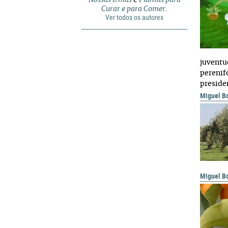
Nossas Irmãs
e
Plantas para
Curar e para Comer
.
Ver todos os autores
juventu
perenif
preside
Miguel Bo
Miguel Bo