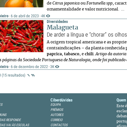
de
Citrus japonica
ou
Fortunella spp
, carac
ornamentalidade e valor nutricional. ...
ieiro
6 de abril de 2023
4K
·
·
Diversidades
Malagueta
De arder a língua e “chorar” os olho
A origem tropical americana e as propr
contraindicações – da planta conhecid
paprica
,
tabasco
, e
chili
.
Artigo da autoria
s páginas da Sociedade Portuguesa de Naturalogia, onde foi publicado
ieiro
6 de dezembro de 2022
3K
·
·
 0 (15 resultados)
Ciberdúvidas
Quem
ES
EQUIPA
Este 
PRÉMIOS
escla
MUNS
AUTORES
debat
DAS RESPONDE
CORREIO
portu
DAS VAI ÀS ESCOLAS
CONTACTOS
afirm