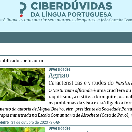
«A língua é como um rio: sem margens, desaparece.»
João Carreira Bo
publicados pelo autor
Diversidades
Agrião
Características e virtudes do
Nasturt
O
Nasturtium officinale
é uma crucífera ou 
raquitismo, a cistite, a bronquite, os ma
os problemas da vista e está ligado à f
ento da autoria de Miguel Boeiro, vice-presidente da Sociedade Portu
erapia ministrada na Escola Comunitária de Alcochete (Casa do Povo), n
ieiro
31 de outubro de 2023
2K
·
·
Diversidades