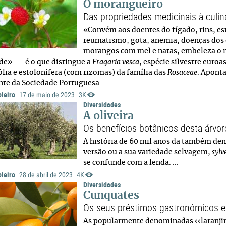
O morangueiro
Das propriedades medicinais à culin
«Convém aos doentes do fígado, rins, es
reumatismo, gota, anemia, doenças dos o
morangos com mel e natas; embeleza o ros
de» — é o que distingue a
Fragaria vesca
, espécie silvestre euroa
ólia e estolonífera (com rizomas) da família das
Rosaceae
. Apont
nte da Sociedade Portuguesa...
ieiro
17 de maio de 2023
3K
·
·
Diversidades
A oliveira
Os benefícios botânicos desta árvor
A história de 60 mil anos da também d
versão ou a sua variedade selvagem,
sylv
se confunde com a lenda. ...
ieiro
28 de abril de 2023
4K
·
·
Diversidades
Cunquates
Os seus préstimos gastronómicos e
As popularmente denominadas ‹‹laranjin