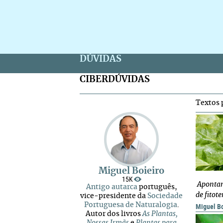
DÚVIDAS
CIBERDÚVIDAS
Textos 
Miguel Boieiro
15K
Apontam
Antigo autarca
português,
de fitot
vice-presidente da
Sociedade
Portuguesa de Naturalogia
.
Miguel Bo
Autor dos livros
As Plantas,