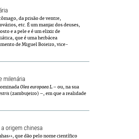
ária
tômago, da prisão de ventre,
vários, etc. É um manjar dos deuses,
to e a pele e é um elixir de
siática, que é uma herbácea
amento de Miguel Boieiro, vice-
e milenária
enominada
Olea europaea L.
– ou, na sua
estris
(zambujeiro) –, em que a realidade
 a origem chinesa
has››, que dão pelo nome científico