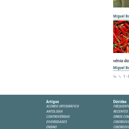
Miguel Bo
vénia da
Miguel Bo
1 -
Artigos
Dúvidas
ACORDO ORTOGRÁFICO
FREQUENT
ANTOLOGIA
RECENTES
CONTROVÉRSIAS
ERROS CO
DIVERSIDADES
CIBERDÚVI
ENSINO
CIBERDÚVI