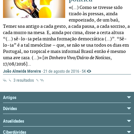
«(...) Como se tivesse sido
tirado às pressas, ainda
empoeirado, de um baú,
Temer soa antigo a cada gesto, a cada pausa, a cada sorriso, a
cada murro na mesa. E, ainda por cima, disse a certa altura
“(...) sê-lo-ia pela minha formação democrática (...)”. “Sê-
lo-ia” é a tal mesóclise – que, se não se usa todos os dias em
Portugal, no tropical e mais informal Brasil então é mesmo
uma ave rara. (...)» [
in
Dinheiro Vivo/Diário de Notícias
,
17/08/2016]...
João Almeida Moreira
21 de agosto de 2016
5K
·
·
3 resultados
Artigos
Dúvidas
Atualidades
Ciberdúvidas