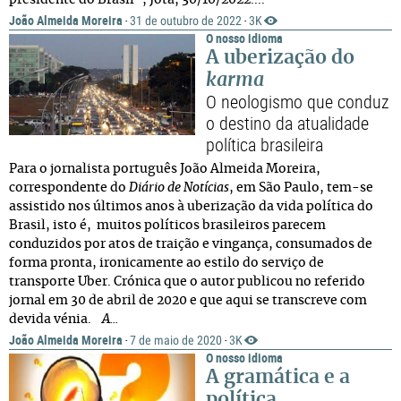
presidente do Brasil", Jota, 30/10/2022....
João Almeida Moreira
31 de outubro de 2022
3K
·
·
O nosso idioma
A uberização do
karma
O neologismo que conduz
o destino da atualidade
política brasileira
Para o jornalista português João Almeida Moreira,
correspondente do
Diário de Notícias
, em São Paulo, tem-se
assistido nos últimos anos à uberização da vida política do
Brasil, isto é, muitos políticos brasileiros parecem
conduzidos por atos de traição e vingança, consumados de
forma pronta, ironicamente ao estilo do serviço de
transporte Uber. Crónica que o autor publicou no referido
jornal em 30 de abril de 2020 e que aqui se transcreve com
devida vénia.
A...
João Almeida Moreira
7 de maio de 2020
3K
·
·
O nosso idioma
A gramática e a
política