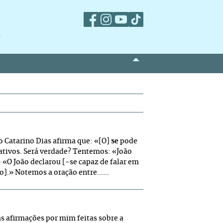
m
o Catarino Dias afirma que: «[O]
se
pode
cativos. Será verdade? Tentemos: «João
«O João declarou [-se capaz de falar em
].» Notemos a oração entre......
s afirmações por mim feitas sobre a