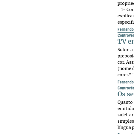
proprie
1- Com 
explica
especif
Fernando
Controvér
TV e
Sobre a
preposi
cor. As
(nome d
cores" "
Fernando
Controvér
Os s
Quanto 
emitida
sujeitar
simples
língua 