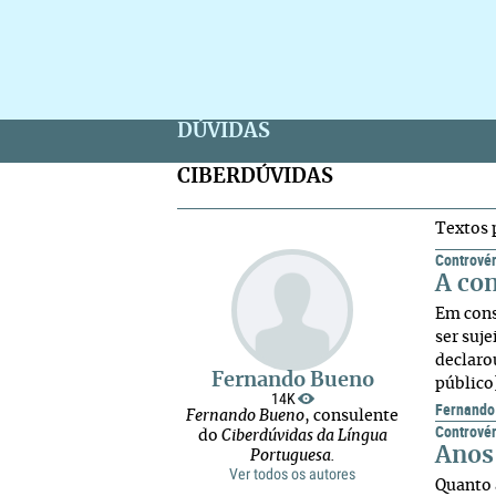
DÚVIDAS
CIBERDÚVIDAS
Textos 
Controvér
A con
Em cons
ser suj
declaro
Fernando Bueno
público
14K
Fernando
Fernando Bueno
, consulente
Controvér
do
Ciberdúvidas da Língua
Anos
Portuguesa.
Ver todos os autores
Quanto 