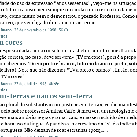
dade do uso da expressão "anos sessentas", vejo-me na situação 
efeito, o aposto nem sempre concorda com o termo fundamental,
tivo, como muito bem o demonstrou o prezado Professor. Como 
icativo, que vem ligado diretamente ao termo......
 Bueno
25 de novembro de 1998
5K
·
·
sias
m cores
 resposta dada a uma consulente brasileira, permito-me discorda
ção correta, no caso, deve ser «em» (TV em cores), pois é a prep
sim, dizemos:
TV em preto e branco, foto em branco e preto, v
e livro). Note que não dizemos "TV a preto e branco". Então, por
TV a cores"....
 Bueno
27 de abril de 1998
4K
·
·
sias
em-terras e não os sem-terra
ao plural do substantivo composto «sem-terra», venho manifest
 pelo nobre professor Amílcar Caffé. A meu ver, um neologismo 
-se mais ainda às regras gramaticais, e não ser incluído de imedi
 o bom uso da língua. A par disso, o acréscimo do "s" é o indicat
portuguesa. Não deixam de soar estranhas (porq......