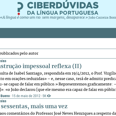
«A língua é como um rio: sem margens, desaparece.»
João Carreira Bo
publicados pelo autor
sias
strução impessoal reflexa (II)
ulta de Isabel Santiago, respondida em 19/4/2012, o Prof. Virgíli
eito em orações reduzidas» – e, nesse caso, terá de admitir predi
u-se capaz de falar em público.» Representemos graficamente: – 
]»: «o João declarou [que ele mesmo era capaz de falar em público
 Bueno
15 de maio de 2012
5K
·
·
sias
 sessentas, mais uma vez
aos comentários do Professor José Neves Henriques a respeito da