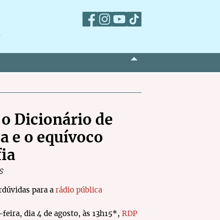
m
 o Dicionário de
a e o equívoco
fia
s
rdúvidas para a
rádio pública
feira, dia 4 de agosto, às 13h15*,
RDP