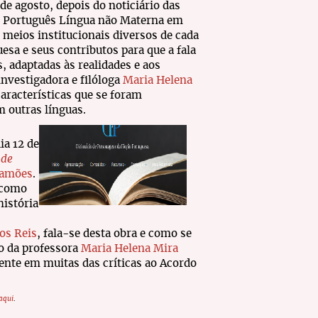
 de agosto, depois do noticiário das
o Português Língua não Materna em
 meios institucionais diversos de cada
uesa e seus contributos para que a fala
 adaptadas às realidades e aos
investigadora e filóloga
Maria Helena
características que se foram
 outras línguas.
ia 12 de
 de
Camões
.
 como
história
os Reis
, fala-se desta obra e como se
o da professora
Maria Helena Mira
rente em muitas das críticas ao Acordo
aqu
i
.