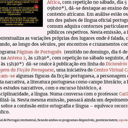
África
, com repetição no sábado, dia 5
09h00*), dá-se destaque ao ensino d
contexto africano. Em análise estão os
um dos países de língua oficial portug
comum adquira contornos particulares,
públicos respetivos. Nesta emissão, a 
ntextualiza as variações próprias dos lugares onde é falada, 
ndo, ao longo dos séculos, por encontros e cruzamentos com
rograma
Páginas de Português
(emitido no domingo, dia 6 de
, na
Antena 2
, às 12h30*, com repetição no sábado seguinte, d
 às 15h30*) dá-se realce à publicação em linha do
Dicionário
gens da Ficção Portuguesa
, uma iniciativa do
Centro Virtual 
ram-se
algumas figuras da ficção portuguesa, a personagem
ia narrativa, a literatura portuguesa como campo literário; a 
os estudos narrativos, com o excurso histórico, a
sciplinaridade, a língua. Numa conversa com o professor
Carl
ilizá-la. Nesta mesma emissão, passará ainda um depoiment
sobre a confusão entre ortografia e língua – equívoco recor
fico.
ial de Portugal continental, ficando ambos os programas disponíveis, posteriormente,
aqui
e