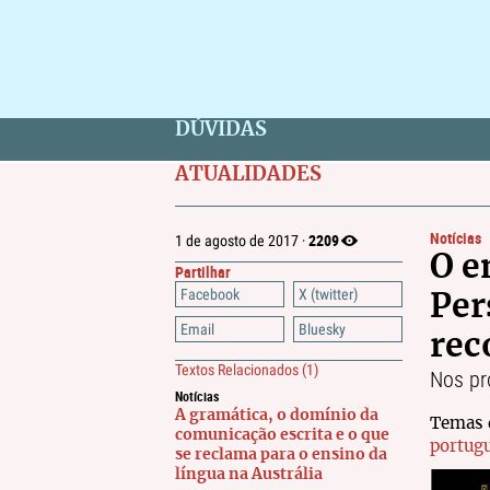
DÚVIDAS
ATUALIDADES
Notícias
2209
1 de agosto de 2017 ·
O e
Partilhar
Facebook
X (twitter)
Per
Email
Bluesky
rec
Textos Relacionados
(1)
Nos pr
Notícias
A gramática, o domínio da
Temas 
comunicação escrita e o que
portug
se reclama para o ensino da
língua na Austrália