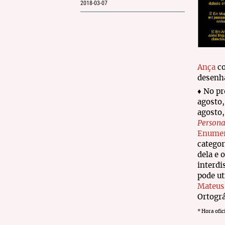
2018-03-07
Ança
co
desenha
♦ No p
agosto
agosto,
Persona
Enume
categor
dela e 
interdi
pode ut
Mateus
Ortográ
* Hora ofic