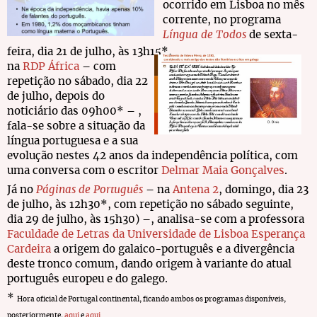
ocorrido em Lisboa no mês
corrente, no programa
Língua de Todos
de sexta-
feira, dia 21 de julho, às 13h15*,
na
RDP África
– com
repetição no sábado, dia 22
de julho, depois do
noticiário das 09h00* – ,
fala-se sobre a situação da
língua portuguesa e a sua
evolução nestes 42 anos da independência política, com
uma conversa com o escritor
Delmar Maia Gonçalves
.
Já no
Páginas de Português
– na
Antena 2
, domingo, dia 23
de julho, às 12h30*, com repetição no sábado seguinte,
dia 29 de julho, às 15h30) –, analisa-se com a professora
Faculdade de Letras da Universidade de Lisboa
Esperança
Cardeira
a origem do galaico-português e a divergência
deste tronco comum, dando origem à variante do atual
português europeu e do galego.
*
Hora oficial de Portugal continental, ficando ambos os programas disponíveis,
posteriormente,
aqui
e
aqu
i
.