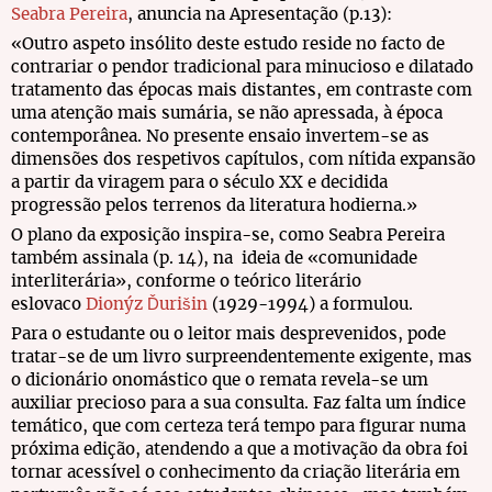
Seabra Pereira
, anuncia na Apresentação (p.13):
«Outro aspeto insólito deste estudo reside no facto de
contrariar o pendor tradicional para minucioso e dilatado
tratamento das épocas mais distantes, em contraste com
uma atenção mais sumária, se não apressada, à época
contemporânea. No presente ensaio invertem-se as
dimensões dos respetivos capítulos, com nítida expansão
a partir da viragem para o século XX e decidida
progressão pelos terrenos da literatura hodierna.»
O plano da exposição inspira-se, como Seabra Pereira
também assinala (p. 14), na ideia de «comunidade
interliterária», conforme o teórico literário
eslovaco
Dionýz Ďurišin
(1929-1994) a formulou.
Para o estudante ou o leitor mais desprevenidos, pode
tratar-se de um livro surpreendentemente exigente, mas
o dicionário onomástico que o remata revela-se um
auxiliar precioso para a sua consulta. Faz falta um índice
temático, que com certeza terá tempo para figurar numa
próxima edição, atendendo a que a motivação da obra foi
tornar acessível o conhecimento da criação literária em