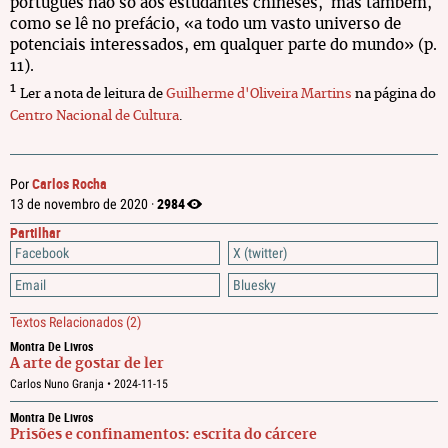
português não só aos estudantes chineses, mas também,
como se lê no prefácio, «a todo um vasto universo de
potenciais interessados, em qualquer parte do mundo» (p.
11).
1
Ler a nota de leitura de
Guilherme d'Oliveira Martins
na página do
Centro Nacional de Cultura
.
Carlos Rocha
Por
2984
13 de novembro de 2020 ·
Partilhar
Facebook
X (twitter)
Email
Bluesky
Textos Relacionados
(2)
Montra De Livros
A arte de gostar de ler
Carlos Nuno Granja •
2024-11-15
Montra De Livros
Prisões e confinamentos: escrita do cárcere