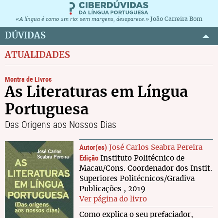
João Carreira Bom
«A língua é como um rio: sem margens, desaparece.»
DÚVIDAS
ATUALIDADES
Montra de Livros
As Literaturas em Língua
Portuguesa
Das Origens aos Nossos Dias
Autor(es)
José Carlos Seabra Pereira
Edição
Instituto Politécnico de
Macau/Cons. Coordenador dos Instit.
Superiores Politécnicos/Gradiva
Publicações , 2019
Ver página do livro
Como explica o seu prefaciador,