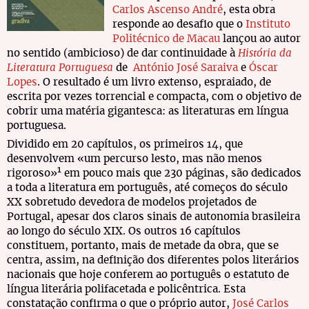
Carlos Ascenso André
, esta obra
responde ao desafio que o
Instituto
Politécnico de Macau
lançou ao autor
no sentido (ambicioso) de dar continuidade à
História da
Literatura Portuguesa
de
António José Saraiva
e
Óscar
Lopes
. O resultado é um livro extenso, espraiado, de
escrita por vezes torrencial e compacta, com o objetivo de
cobrir uma matéria gigantesca: as literaturas em língua
portuguesa.
Dividido em 20 capítulos, os primeiros 14, que
desenvolvem «um percurso lesto, mas não menos
1
rigoroso»
em pouco mais que 230 páginas, são dedicados
a toda a literatura em português, até começos do século
XX sobretudo devedora de modelos projetados de
Portugal, apesar dos claros sinais de autonomia brasileira
ao longo do século XIX. Os outros 16 capítulos
constituem, portanto, mais de metade da obra, que se
centra, assim, na definição dos diferentes polos literários
nacionais que hoje conferem ao português o estatuto de
língua literária polifacetada e policêntrica. Esta
constatação confirma o que o próprio autor,
José Carlos