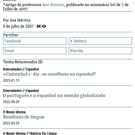
*Artigo da professora
Ana Martins
,
publicado no semanário
Sol
de 7 de
Julho de 2007
Ana Martins
Por
4K
9 de julho de 2007 ·
Partilhar
Facebook
X (twitter)
Email
Bluesky
Textos Relacionados
(8)
Diversidades // Espanhol
«Castenhol»: diz-se
castelhano
ou
espanhol
?
2023-01-13
Diversidades // Espanhol
O português e o espanhol no mundo globalizado
2022-09-20
O Nosso Idioma
Bombons de língua
2022-03-29
O Nosso Idioma // História Da Língua