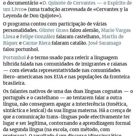
o documentário «
D. Quixote de Cervantes — o Espírito de
um Livro
» (uma tradução arrevesada de «Cervantes y la
Leyenda de Don Quijote»).
O programa contou com participação de várias
personalidades.
Günter Grass
falou alemão,
Mario Vargas
Llosa
e
Felipe González
falaram castelhano,
Martín de
Riquer
e
Carme Riera
falaram catalão.
José Saramago
falou portunhol.
Portunhol
é o termo usado para referir a linguagem
híbrida falada nas comunidades de imigrantes e raianas
— com elevada representatividade nas comunidades
ibero-americanas nos EUA e nas populações da fronteira
brasileira.
Os falantes nativos de uma das duas línguas cognatas — o
português e o castelhano — ao tentarem falar a outra
língua, não conseguem apagar a interferência (fonética,
sintáctica e lexical) da sua língua materna. Há a crença de
que a comunicação trans-línguas pode efectivamente ter
lugar e ser legítima, contornando a aprendizagem formal
da segunda língua (na escola, com método, com