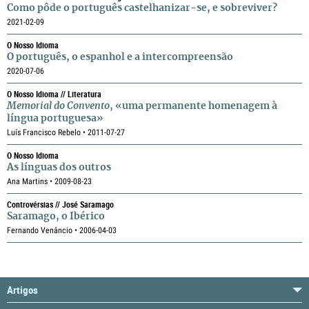
Como pôde o português castelhanizar-se, e sobreviver?
2021-02-09
O Nosso Idioma
O português, o espanhol e a intercompreensão
2020-07-06
O Nosso Idioma // Literatura
Memorial do Convento
, «uma permanente homenagem à
língua portuguesa»
Luís Francisco Rebelo • 2011-07-27
O Nosso Idioma
As línguas dos outros
Ana Martins • 2009-08-23
Controvérsias // José Saramago
Saramago, o Ibérico
Fernando Venâncio • 2006-04-03
Artigos