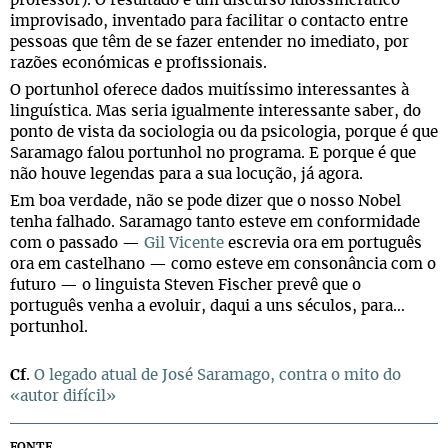
professor). O resultado é um discurso idiossincrático
improvisado, inventado para facilitar o contacto entre
pessoas que têm de se fazer entender no imediato, por
razões económicas e profissionais.
O portunhol oferece dados muitíssimo interessantes à
linguística. Mas seria igualmente interessante saber, do
ponto de vista da sociologia ou da psicologia, porque é que
Saramago falou portunhol no programa. E porque é que
não houve legendas para a sua locução, já agora.
Em boa verdade, não se pode dizer que o nosso Nobel
tenha falhado. Saramago tanto esteve em conformidade
com o passado —
Gil Vicente
escrevia ora em português
ora em castelhano — como esteve em consonância com o
futuro — o linguista Steven Fischer prevê que o
português venha a evoluir, daqui a uns séculos, para…
portunhol.
Cf
.
O legado atual de José Saramago, contra o mito do
«autor difícil»
FONTE