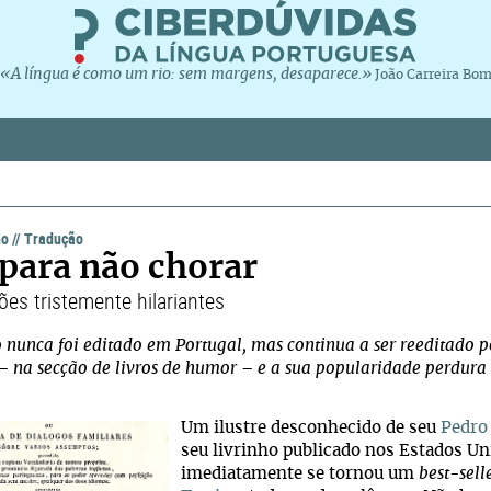
«A língua é como um rio: sem margens, desaparece.»
João Carreira Bo
ho
//
Tradução
 para não chorar
ões tristemente hilariantes
o nunca foi editado em Portugal, mas continua a ser reeditado p
 – na secção de livros de humor – e a sua popularidade perdura 
Um ilustre desconhecido de seu
Pedro
seu livrinho publicado nos Estados Uni
imediatamente se tornou um
best-sell