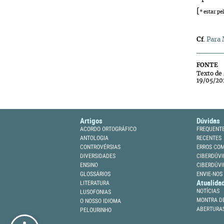
[
* estar pe
Cf
.
Para 
FONTE
Texto de
19/05/20
Artigos
Dúvidas
ACORDO ORTOGRÁFICO
FREQUENT
ANTOLOGIA
RECENTES
CONTROVÉRSIAS
ERROS CO
DIVERSIDADES
CIBERDÚVI
ENSINO
CIBERDÚVI
GLOSSÁRIOS
ENVIE-NOS
Atualida
LITERATURA
NOTÍCIAS
LUSOFONIAS
MONTRA DE
O NOSSO IDIOMA
ABERTURA
PELOURINHO