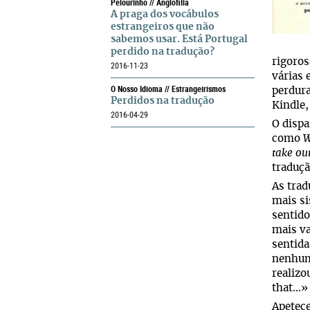
Pelourinho // Anglofilia
A praga dos vocábulos
estrangeiros que não
sabemos usar. Está Portugal
perdido na tradução?
rigoros
2016-11-23
várias 
O Nosso Idioma // Estrangeirismos
perdura
Perdidos na tradução
Kindle,
2016-04-29
O dispa
como
W
take ou
traduçã
As trad
mais si
sentido
mais va
sentida
nenhum
realizo
that…»
Apetece