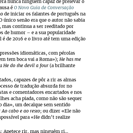
verá nunca ninguém capaz de prelevar o
causa é
O Novo Guia de Conversação
o de iniciar os falantes de português na
. O único senão era que o autor não sabia
, mas continua a ser reeditado por
os de humor – e a sua popularidade
 é de 2016 e o livro até tem uma edição
pressões idiomáticas, com pérolas
uem tem boca vai a Roma»);
He has me
u
He do the devil a four
(a brilhante
ados, capazes de pôr a rir as almas
ocesso de tradução absurda for no
listas e comentadores encartados e nos
lhes acha piada, como não são sequer
do dia», um decalque sem sentido
r
Ao cabo e ao resto
; ou dizer «Ele não
ossível para «He didn’t realize
s: Apetece rir, mas ninguém ri…