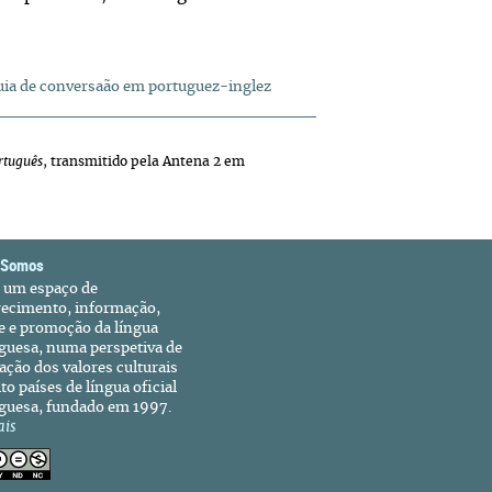
ia de conversaão em portuguez-inglez
rtuguês
, transmitido pela Antena 2 em
 Somos
é um espaço de
recimento, informação,
e e promoção da língua
guesa, numa perspetiva de
ação dos valores culturais
to países de língua oficial
guesa, fundado em 1997.
ais