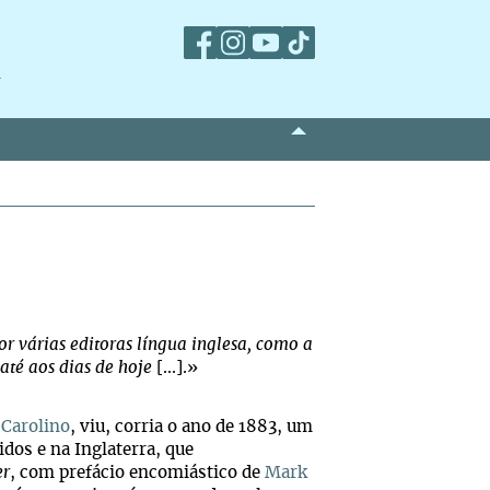
m
or várias editoras língua inglesa, como a
até aos dias de hoje
[...].»
 Carolino
, viu, corria o ano de 1883, um
dos e na Inglaterra, que
er
, com prefácio encomiástico de
Mark