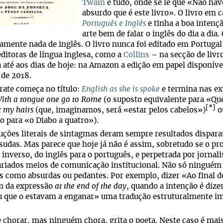
Twain
e tudo, onde se lê que «Não ha
absurdo que é este livro». O livro em 
Português e Inglês
e tinha a boa intençã
arte bem de falar o inglês do dia a dia
amente nada de inglês. O livro nunca foi editado em Portugal
editoras de língua inglesa, como a
Collins
– na secção de livr
 até aos dias de hoje: na Amazon a edição em papel disponível
 de 2018.
rate começa no título:
English as she is spoke
e termina nas ex
ith a tongue one go to Rome
(o suposto equivalente para «Q
[*]
t my hairs
(que, imaginamos, será «estar pelos cabelos»)
o
o para «o Diabo a quatro»).
uções literais de sintagmas deram sempre resultados disparat
sudas. Mas parece que hoje já não é assim, sobretudo se o pr
 inverso, do inglês para o português, e perpetrada por jorna
riados meios de comunicação institucional. Não só ninguém 
s como absurdas ou pedantes. Por exemplo, dizer «Ao final 
 da expressão
at the end of the day
, quando a intenção é dize
u que o estavam a enganar» uma tradução estruturalmente imp
 chorar, mas ninguém chora, grita o poeta. Neste caso é mai