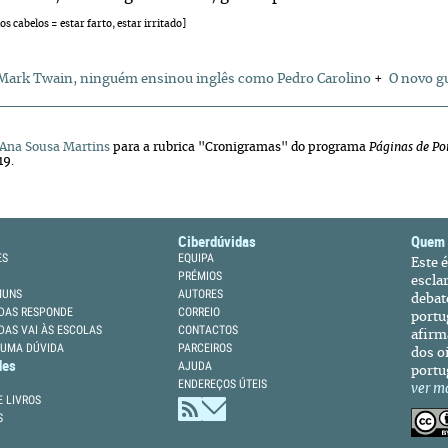
los cabelos = estar farto, estar irritado]
Mark Twain, ninguém ensinou inglês como Pedro Carolino
+
O novo gu
Ana Sousa Martins
para a rubrica "Cronigramas" do programa
Páginas de Po
19.
Ciberdúvidas
Quem
ES
EQUIPA
Este 
PRÉMIOS
escla
MUNS
AUTORES
debat
DAS RESPONDE
CORREIO
portu
DAS VAI ÀS ESCOLAS
CONTACTOS
afirm
 UMA DÚVIDA
PARCEIROS
dos oi
des
AJUDA
portu
ENDEREÇOS ÚTEIS
ver m
 LIVROS
S