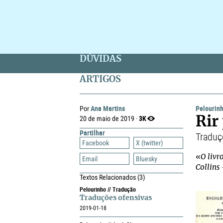
DÚVIDAS
ARTIGOS
Ana Martins
Pelourin
Por
3K
20 de maio de 2019 ·
Rir
Partilhar
Traduç
Facebook
X (twitter)
«
O livr
Email
Bluesky
Collins
Textos Relacionados
(3)
Pelourinho // Tradução
Traduções ofensivas
2019-01-18