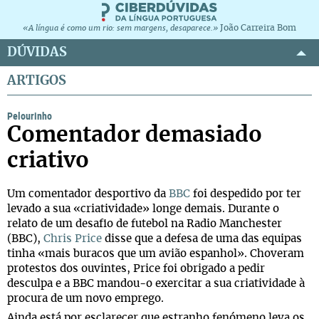
João Carreira Bom
«A língua é como um rio: sem margens, desaparece.»
DÚVIDAS
ARTIGOS
Pelourinho
Comentador demasiado
criativo
Um comentador desportivo da
BBC
foi despedido por ter
levado a sua «criatividade» longe demais. Durante o
relato de um desafio de futebol na Radio Manchester
(BBC),
Chris Price
disse que a defesa de uma das equipas
tinha «mais buracos que um avião espanhol». Choveram
protestos dos ouvintes, Price foi obrigado a pedir
desculpa e a BBC mandou-o exercitar a sua criatividade à
procura de um novo emprego.
Ainda está por esclarecer que estranho fenómeno leva os