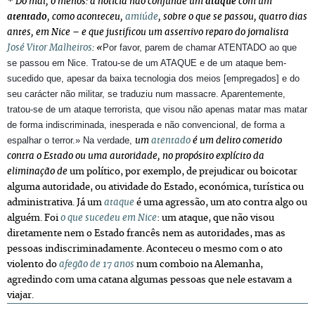
*
Do mal, o menos: a notícia não confunde um
ataque
com um
atentado
, como aconteceu,
amiúde
, sobre o que se passou, quatro dias
antes, em Nice – e que justificou um assertivo reparo do jornalista
Por favor, parem de chamar ATENTADO ao que
José Vitor Malheiros
: «
se passou em Nice. Tratou-se de um ATAQUE e de um ataque bem-
sucedido que, apesar da baixa tecnologia dos meios [empregados] e do
seu carácter não militar, se traduziu num massacre. Aparentemente,
tratou-se de um ataque terrorista, que visou não apenas matar mas matar
de forma indiscriminada, inesperada e não convencional, de forma a
espalhar o terror.» Na verdade,
um
atentado
é um delito cometido
contra o Estado ou uma autoridade, no propósito explícito da
eliminação de
um político, por exemplo, de prejudicar ou boicotar
alguma autoridade, ou atividade do Estado, económica, turística ou
administrativa
. Já um
ataque
é uma agressão, um ato contra algo ou
alguém
. Foi
o que sucedeu em Nice
: um ataque, que não visou
diretamente nem o Estado francês nem as autoridades, mas as
pessoas indiscriminadamente. Aconteceu o mesmo com o ato
violento do
afegão de 17 anos
num comboio na Alemanha,
agredindo com uma catana algumas pessoas que nele estavam a
viajar.