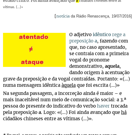
estado critico. Foi ainda avançado que
a
cidadãos chineses entre as
vítimas. (...)»
da Rádio Renascença, 19/07/2016]
[
notícia
O adjetivo
idêntico
rege a
preposição
a
, fazendo com
que, no caso apresentado,
se contraia com a primeira
vogal do pronome
demonstrativo,
aquela
,
dando origem à acentuação
grave da preposição e da vogal contraídas. Portanto: «(...)
numa mensagem idêntica
àquela
que foi escrita (...)»
Na segunda passagem, a incorreção ainda é maior – e
mais inaceitável num meio de comunicação social: a 3.ª
pessoa do presente do indicativo do verbo
haver
trocada
pela preposição
a
. Logo: «(...) Foi ainda avançado que
há
cidadãos chineses entre as vítimas (...)».