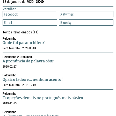
3K
13 de janeiro de 2020 ·
Partilhar
Facebook
X (twitter)
Email
Bluesky
Textos Relacionados
(11)
Pelourinho
Onde foi parar o hífen?
Sara Mourato • 2020-03-04
Pelourinho // Pronúncia
A pronúncia da palavra
obus
2020-02-27
Pelourinho
Quatro lados e... nenhum acento!
Sara Mourato • 2019-12-04
Pelourinho
Tropeções demais no português mais básico
2019-11-15
Pelourinho