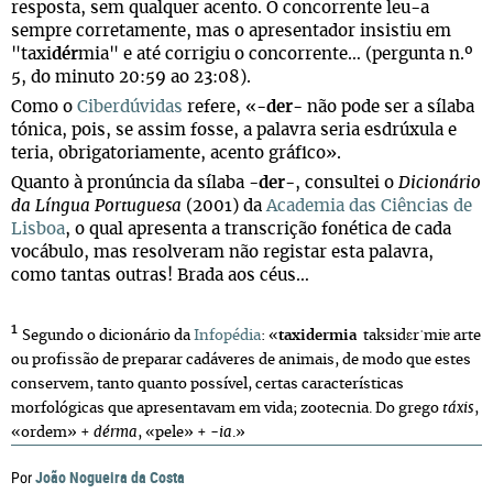
resposta, sem qualquer acento. O concorrente leu-a
sempre corretamente, mas o apresentador insistiu em
"taxi
dér
mia" e até corrigiu o concorrente… (pergunta n.º
5, do minuto 20:59 ao 23:08).
Como o
Ciberdúvidas
refere, «-
der
- não pode ser a sílaba
tónica, pois, se assim fosse, a palavra seria esdrúxula e
teria, obrigatoriamente, acento gráfico».
Quanto à pronúncia da sílaba
-der-
, consultei o
Dicionário
da Língua Portuguesa
(2001) da
Academia das Ciências de
Lisboa
, o qual apresenta a transcrição fonética de cada
vocábulo, mas resolveram não registar esta palavra,
como tantas outras! Brada aos céus…
1
Segundo o dicionário da
Infopédia
: «
taxidermia
taksidɛrˈmiɐ arte
ou profissão de preparar cadáveres de animais, de modo que estes
conservem, tanto quanto possível, certas características
morfológicas que apresentavam em vida; zootecnia. Do grego
táxis
,
«ordem» +
dérma
, «pele» + -
ia
.»
João Nogueira da Costa
Por