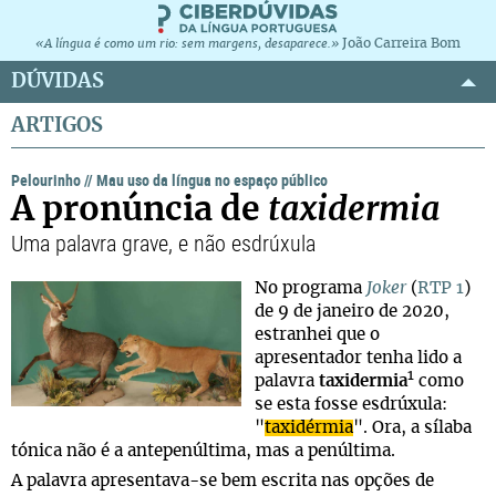
João Carreira Bom
«A língua é como um rio: sem margens, desaparece.»
DÚVIDAS
ARTIGOS
Pelourinho
//
Mau uso da língua no espaço público
A pronúncia de
taxidermia
Uma palavra grave, e não esdrúxula
No programa
Joker
(
RTP 1
)
de 9 de janeiro de 2020,
estranhei que o
apresentador tenha lido a
1
palavra
taxidermia
como
se esta fosse esdrúxula:
"
taxidérmia
". Ora, a sílaba
tónica não é a antepenúltima, mas a penúltima.
A palavra apresentava-se bem escrita nas opções de