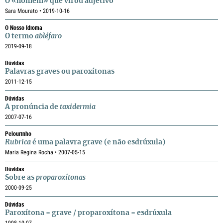
O «homem» que virou adjetivo
Sara Mourato • 2019-10-16
O Nosso Idioma
O termo
abléfaro
2019-09-18
Dúvidas
Palavras graves ou paroxítonas
2011-12-15
Dúvidas
A pronúncia de
taxidermia
2007-07-16
Pelourinho
Rubrica
é uma palavra grave (e não esdrúxula)
Maria Regina Rocha • 2007-05-15
Dúvidas
Sobre as
proparoxítonas
2000-09-25
Dúvidas
Paroxítona = grave / proparoxítona = esdrúxula