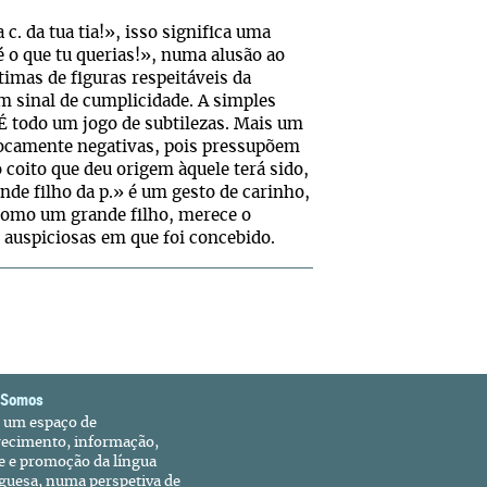
. da tua tia!», isso significa uma
 o que tu querias!», numa alusão ao
timas de figuras respeitáveis da
 um sinal de cumplicidade. A simples
 É todo um jogo de subtilezas. Mais um
ivocamente negativas, pois pressupõem
 coito que deu origem àquele terá sido,
de filho da p.» é um gesto de carinho,
 como um grande filho, merece o
o auspiciosas em que foi concebido.
 Somos
é um espaço de
recimento, informação,
e e promoção da língua
guesa, numa perspetiva de