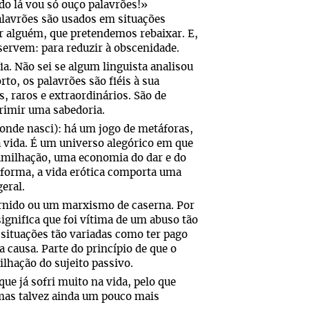
o lá vou só ouço palavrões!»
alavrões são usados em situações
r alguém, que pretendemos rebaixar. E,
ervem: para reduzir à obscenidade.
a. Não sei se algum linguista analisou
to, os palavrões são fiéis à sua
, raros e extraordinários. São de
primir uma sabedoria.
a onde nasci): há um jogo de metáforas,
a vida. É um universo alegórico em que
humilhação, uma economia do dar e do
 forma, a vida erótica comporta uma
eral.
rnido ou um marxismo de caserna. Por
ignifica que foi vítima de um abuso tão
 situações tão variadas como ter pago
 causa. Parte do princípio de que o
ilhação do sujeito passivo.
ue já sofri muito na vida, pelo que
mas talvez ainda um pouco mais