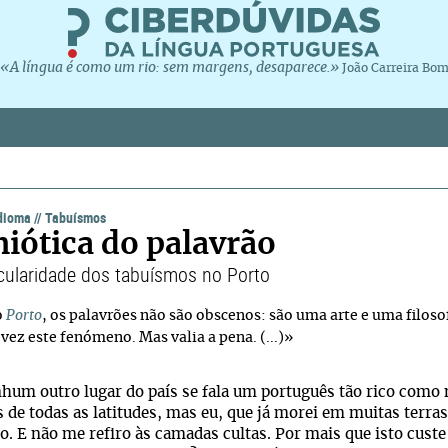
«A língua é como um rio: sem margens, desaparece.»
João Carreira Bo
idioma
//
Tabuísmos
iótica do palavrão
icularidade dos tabuísmos no Porto
o
Porto
, os palavrões não são obscenos: são uma arte e uma filoso
vez este fenómeno. Mas valia a pena. (...)»
um outro lugar do país se fala um português tão rico como
s de todas as latitudes, mas eu, que já morei em muitas terra
o. E não me refiro às camadas cultas. Por mais que isto custe