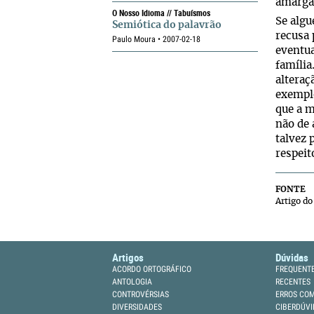
amarga 
O Nosso Idioma // Tabuísmos
Se algu
Semiótica do palavrão
recusa 
Paulo Moura • 2007-02-18
eventua
família
alteraç
exemplo
que a m
não de 
talvez 
respeit
FONTE
Artigo do
Artigos
Dúvidas
ACORDO ORTOGRÁFICO
FREQUENT
ANTOLOGIA
RECENTES
CONTROVÉRSIAS
ERROS CO
DIVERSIDADES
CIBERDÚVI