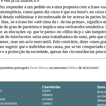
é «eu já fiz muitos b.»
ém responder a um pedido ou a uma proposta com a frase «na c
peremptória, como quem diz «isso é que era bom!» ou «isso é
l desejo subliminar e inconfessado de ter acesso às partes ín
. Mas, se a frase for «até rima da c. da tua prima», significa
ão do grau de parentesco implica uma reviravolta semântica.
: as elocuções «p. que te pariu» ou «filho da p.» são inequ
ãe do interlocutor seria uma trabalhadora do sexo, pelo que o
amor, mas um acto mercantil. Pelo contrário, dizer «meu gran
por sugerir que o indivíduo em causa, por se ter comportado
o e a protecção da sociedade, apesar das circunstâncias pouc
 jornalista português
Paulo Moura
, no matutino
Público
de
18/02/2007
Ciberdúvidas
Quem
ES
EQUIPA
Este 
PRÉMIOS
escla
MUNS
AUTORES
debat
DAS RESPONDE
CORREIO
portu