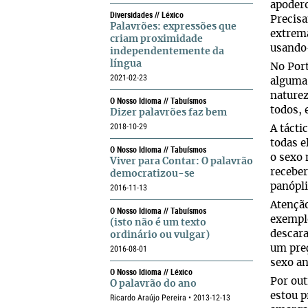
apodero
Diversidades // Léxico
Precisa
Palavrões: expressões que
extrema
criam proximidade
usando-
independentemente da
língua
No Port
2021-02-23
alguma 
naturez
O Nosso Idioma // Tabuísmos
todos, 
Dizer palavrões faz bem
2018-10-29
A tácti
todas e
O Nosso Idioma // Tabuísmos
o sexo 
Viver para Contar: O palavrão
receber
democratizou-se
panópli
2016-11-13
Atenção
O Nosso Idioma // Tabuísmos
exemplo
(isto não é um texto
descara
ordinário ou vulgar)
um preç
2016-08-01
sexo an
O Nosso Idioma // Léxico
Por out
O palavrão do ano
estou p
Ricardo Araújo Pereira • 2013-12-13