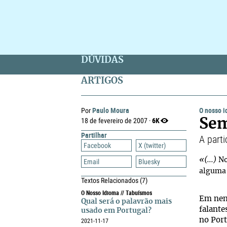
DÚVIDAS
ARTIGOS
Paulo Moura
O nosso 
Por
6K
18 de fevereiro de 2007 ·
Sem
Partilhar
A part
Facebook
X (twitter)
«(...)
N
Email
Bluesky
alguma 
Textos Relacionados
(7)
O Nosso Idioma // Tabuísmos
Em nenh
Qual será o palavrão mais
falante
usado em Portugal?
no Port
2021-11-17