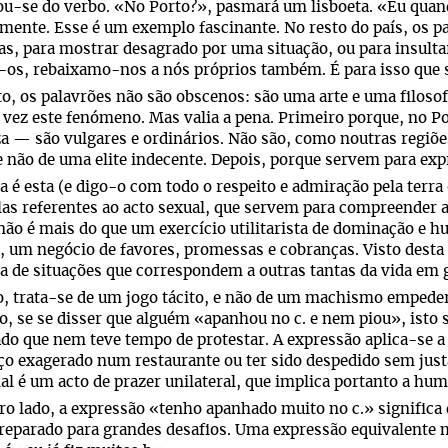
u-se do verbo. «No Porto?», pasmará um lisboeta. «Eu quand
mente. Esse é um exemplo fascinante. No resto do país, os p
s, para mostrar desagrado por uma situação, ou para insulta
os, rebaixamo-nos a nós próprios também. É para isso que s
o, os palavrões não são obscenos: são uma arte e uma filosofi
vez este fenómeno. Mas valia a pena. Primeiro porque, no Por
a — são vulgares e ordinários. Não são, como noutras regiões
e não de uma elite indecente. Depois, porque servem para ex
ca é esta (e digo-o com todo o respeito e admiração pela terr
las referentes ao acto sexual, que servem para compreender 
não é mais do que um exercício utilitarista de dominação e 
, um negócio de favores, promessas e cobranças. Visto desta
a de situações que correspondem a outras tantas da vida em g
, trata-se de um jogo tácito, e não de um machismo empede
, se se disser que alguém «apanhou no c. e nem piou», isto s
do que nem teve tempo de protestar. A expressão aplica-se a
o exagerado num restaurante ou ter sido despedido sem justa
al é um acto de prazer unilateral, que implica portanto a hum
ro lado, a expressão «tenho apanhado muito no c.» significa q
reparado para grandes desafios. Uma expressão equivalente 