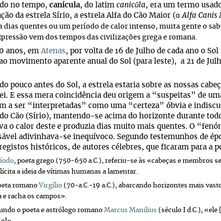
do no tempo,
canícula
, do latim
canicŭla
, era um termo usado
ção da estrela Sírio, a estrela Alfa do Cão Maior (α
Alfa Canis 
ca dias quentes ou um período de calor intenso, muita gente o s
xpressão vem dos tempos das civilizações grega e romana.
0 anos, em
Atenas
, por volta de 16 de Julho de cada ano o So
ao movimento aparente anual do Sol (para leste), a 21 de Julh
o pouco antes do Sol, a estrela estaria sobre as nossas cabe
ei. E essa mera coincidência deu origem a “suspeitas” de uma
m a ser “interpretadas” como uma “certeza” óbvia e indiscutí
 do Cão (Sírio), mantendo-se acima do horizonte durante todo
va o calor deste e produzia dias muito mais quentes. O “fenó
ável adivinhava-se inequívoco. Segundo testemunhos de épo
registos históricos, de autores célebres, que ficaram para a p
íodo
, poeta grego (750-650 a.C.), referiu-se às «cabeças e membros s
lícita a ideia de vítimas humanas a lamentar.
oeta romano
Virgílio
(70-a.C.-19 a.C.), abarcando horizontes mais vasto
a e racha os campos».
undo o poeta e astrólogo romano
Marcus Manilius
(século I d.C.), «ele