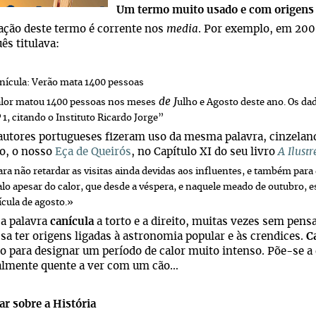
Um termo muito usado e com origens
zação deste termo é corrente nos
media
. Por exemplo, em 200
ês titulava:
nícula: Verão mata 1400 pessoas
de J
alor matou 1400 pessoas nos meses
ulho e Agosto deste ano. Os d
 1, citando o Instituto Ricardo Jorge”
autores portugueses fizeram uso da mesma palavra, cinzelando
o, o nosso
Eça de Queirós
, no Capítulo XI do seu livro
A Ilust
ara não retardar as visitas ainda devidas aos influentes, e também par
alo apesar do calor, que desde a véspera, e naquele meado de outubro,
ícula de agosto.»
 a palavra
canícula
a torto e a direito, muitas vezes sem pen
sa ter origens ligadas à astronomia popular e às crendices.
C
do para designar um período de calor muito intenso. Põe-se a
lmente quente a ver com um cão…
r sobre a História