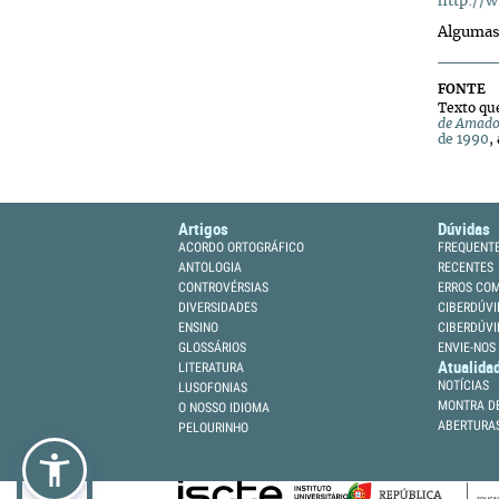
http://w
Algumas 
FONTE
Texto que
de Amado
de 1990
,
Artigos
Dúvidas
ACORDO ORTOGRÁFICO
FREQUENT
ANTOLOGIA
RECENTES
CONTROVÉRSIAS
ERROS CO
DIVERSIDADES
CIBERDÚVI
ENSINO
CIBERDÚVI
GLOSSÁRIOS
ENVIE-NOS
Atualida
LITERATURA
NOTÍCIAS
LUSOFONIAS
MONTRA DE
O NOSSO IDIOMA
ABERTURA
PELOURINHO