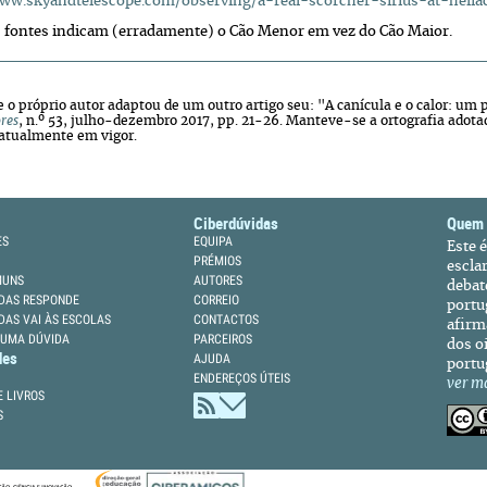
ww.skyandtelescope.com/observing/a-real-scorcher-sirius-at-heliac
fontes indicam (erradamente) o Cão Menor em vez do Cão Maior.
 o próprio autor adaptou de um outro artigo seu: "A canícula e o calor: um
res
, n.º 53, julho-dezembro 2017, pp. 21-26. Manteve-se a ortografia adotad
 atualmente em vigor.
Ciberdúvidas
Quem
ES
EQUIPA
Este 
PRÉMIOS
escla
MUNS
AUTORES
debat
DAS RESPONDE
CORREIO
portu
DAS VAI ÀS ESCOLAS
CONTACTOS
afirm
 UMA DÚVIDA
PARCEIROS
dos oi
des
AJUDA
portu
ENDEREÇOS ÚTEIS
ver m
 LIVROS
S