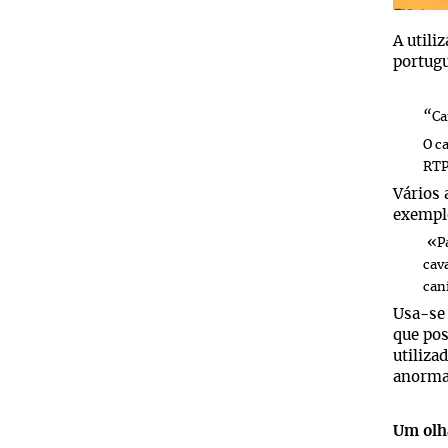
A utili
portugu
“
Ca
O c
RTP
Vários 
exempl
«
P
cav
can
Usa-se
que pos
utiliza
anorma
Um olha