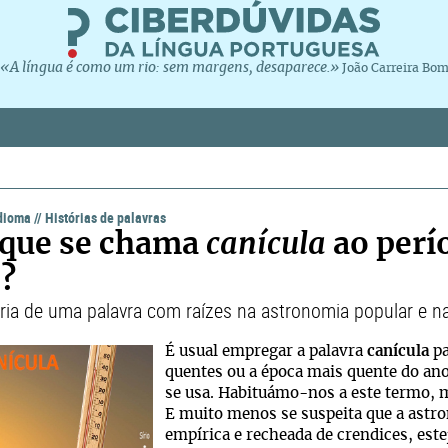
«A língua é como um rio: sem margens, desaparece.»
João Carreira Bo
idioma
//
Histórias de palavras
que se chama
canícula
ao perí
?
ória de uma palavra com raízes na astronomia popular e n
É usual empregar a palavra
canícula
pa
quentes ou a época mais quente do ano
se usa. Habituámo-nos a este termo, m
E muito menos se suspeita que a astr
empírica e recheada de crendices, estej