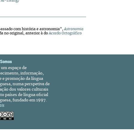
al-rising/
 passado com história e astronomia",
Astronomia
a no original, anterior à do
Acordo Ortográfico
 Somos
é um espaço de
recimento, informação,
e e promoção da língua
guesa, numa perspetiva de
ação dos valores culturais
to países de língua oficial
guesa, fundado em 1997.
ais