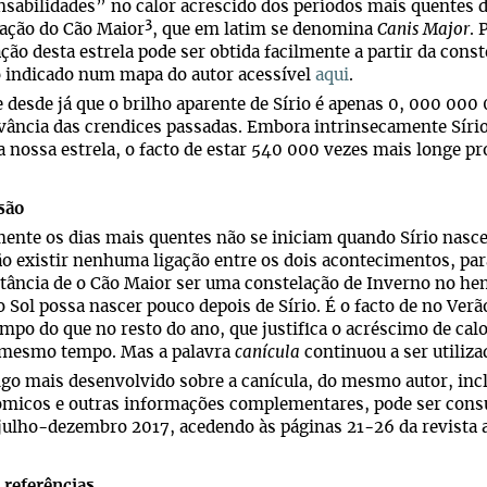
sabilidades” no calor acrescido dos períodos mais quentes d
3
ação do Cão Maior
, que em latim se denomina
Canis Major
. 
ação desta estrela pode ser obtida facilmente a partir da cons
 indicado num mapa do autor acessível
aqui
.
 desde já que o brilho aparente de Sírio é apenas 0, 000 000
evância das crendices passadas. Embora intrinsecamente Sírio
a nossa estrela, o facto de estar 540 000 vezes mais longe pr
são
ente os dias mais quentes não se iniciam quando Sírio nasce
o existir nenhuma ligação entre os dois acontecimentos, par
tância de o Cão Maior ser uma constelação de Inverno no hem
o Sol possa nascer pouco depois de Sírio. É o facto de no Verão
mpo do que no resto do ano, que justifica o acréscimo de calor
o mesmo tempo. Mas a palavra
canícula
continuou a ser utiliza
go mais desenvolvido sobre a canícula, do mesmo autor, inc
ómicos e outras informações complementares, pode ser con
 julho-dezembro 2017, acedendo às páginas 21-26 da revista a
 referências