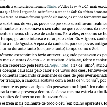
Sol».
aturalista e historiador romano
Plínio
, o Velho (23-79 d.C.), mais explí
ora que [Sírio] erguendo-se inflama o ardor do Sol? Os efeitos deste ast
re a terra: os mares fervem quando ela nasce, os vinhos fermentam na
e acabámos de ver, os povos do passado acreditavam realmen
brilhante estrela somava o seu calor ao que recebemos da noss
ente e menos chuvoso de cada ano. Para eles, era como se hou
tempo, gerando intenso e reforçado calor. Os «rigores can
ulho a 15 de Agosto. A época da canícula, para os povos antigo
diurno durante tanto (ou quase tanto) tempo como o Sol.
nómeno astronómico fazia antever, segundo pensavam os pov
s mais quentes do ano
que traziam, dizia-se, febre e catás
–
1
a era celebrado pela festa da
Neptunalia
, a 23 de Julho
, atrib
 doenças causadas pelo calor e os uivos dos cães; tentava-se
s colheitas imolando cruelmente os cães de pêlo avermelhado
2
or tradição, a canícula acabava com a festa de
Vulcania
, por
emente os povos antigos não pensavam no hipotético calor q
aria com a presença demorada dessa mesma estrela a cintila
as noites de Inverno continuavam frias…
 a estrela mais brilhante de todo o céu (em brilho aparente), lo