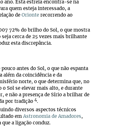
o ano. Esta estrela encontra-se na
Para quem esteja interessado, a
telação de
Orionte
recorrendo ao
 007 72% do brilho do Sol, o que mostra
 seja cerca de 25 vezes mais brilhante
oduz esta discrepância.
 pouco antes do Sol, o que não espanta
a além da coincidência e da
isfério norte, o que determina que, no
 o Sol se elevar mais alto, e durante
, e não a presença de Sírio a brilhar de
4
da por tradição
.
luindo diversos aspectos técnicos
sultado em
Astronomia de Amadores
,
 que a ligação conduz.