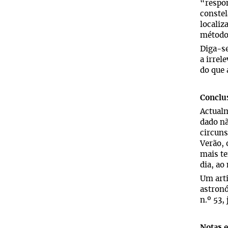
“respon
constel
localiz
método
Diga-se
a irrel
do que 
Conclu
Actualm
dado nã
circuns
Verão, 
mais te
dia, a
Um arti
astron
n.º 53,
Notas e