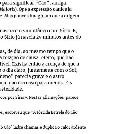
 para significar “Cão”, antiga
Majoris
canícula
). Que a expressão
abe. Mas poucos imaginam que a origem
l nascia em simultâneo com Sírio. E,
o Sírio já nascia 25 minutos antes do
ças, de dia, ao mesmo tempo que o
 relação de causa-efeito, que não
vel. Existia então a crença de que a
 o dia claro, juntamente com o Sol,
meno” parecia grave e o astro
ca, não era caso para menos. Eis
osteridade.
ecos por Sírio». Nestas afirmações parece
s, escreveu que «A tórrida Estrela do Cão
 [o Cão] ladra chamas e duplica o calor ardente