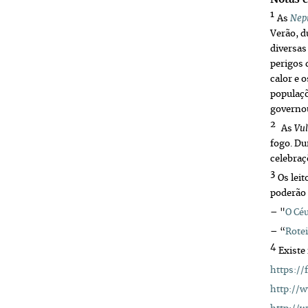
1
As
Nep
Verão, d
diversas
perigos 
calor e 
populaçõ
governou
2
As
Vu
fogo. Du
celebraç
3
Os lei
poderão 
– "
O Cé
– “
Rotei
4
Existe
https://
http://