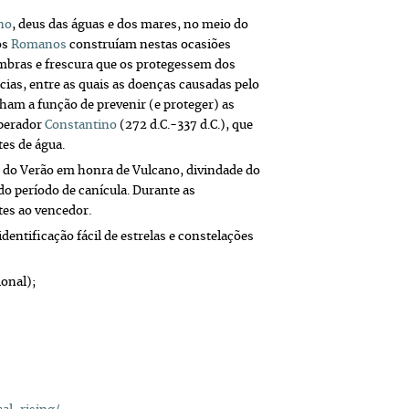
no
, deus das águas e dos mares, no meio do
os
Romanos
construíam nestas ocasiões
ombras e frescura que os protegessem dos
cias, entre as quais as doenças causadas pelo
ham a função de prevenir (e proteger) as
mperador
Constantino
(272 d.C.-337 d.C.), que
tes de água.
l do Verão em honra de Vulcano, divindade do
 do período de canícula. Durante as
tes ao vencedor.
dentificação fácil de estrelas e constelações
ional);