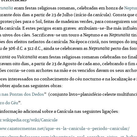
tunalia
eram festas religiosas romanas, celebradas em honra de
Neptu
urante dois dias a partir de 23 de Julho (início da canícula). Consta que 
 protecções para o Sol, feitas de madeiras verdes, para conseguirem s
da canícula. E estes perigos eram graves: atribuíam-se-lhe más influên
os uivos dos cães. Sacrificava-se um touro a Neptuno e as
Neptunalia
tin
es dos efeitos nefastos da canícula. Na época cristã, nos tempos do i
 de 306 d.C. a 312 d.C., ainda se celebravam as
Neptunalia
perto das fon
lcania
ou
Vulcanalia
eram festas religiosas romanas celebradas no fina
ravam oito dias, a partir de 23 de Agosto de cada ano, celebrando o fim
ões corria-se com archotes na mão e os vencidos davam os seus archo
tores interessados no conhecimento do céu nocturno e na localização e i
obter ajuda nas seguintes obras:
u nas Pontas dos Dedos
" (conjunto livro+planisfério celeste multifunc
ro do Céu
”.
 informação adicional sobre a Canícula nas seguintes ligações:
fr.wikipedia.org/wiki/Canicule
www.cazatormentas.net/ique-es-la-canicula-o-periodo-canicular/