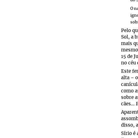
do 
O n
ign
sob
Pelo qu
Sol, a 
mais qu
mesmo 
15 de J
no céu 
Este fe
alta
o
–
canícul
como as
sobre a
cães… P
Aparent
assombr
disso, 
Sírio é