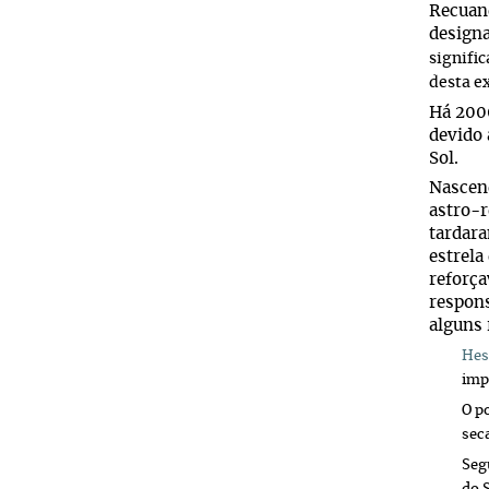
Recuan
designa
signifi
desta e
Há 200
devido 
Sol.
Nascend
astro-r
tardara
estrela
reforça
respons
alguns 
Hes
imp
O p
sec
Seg