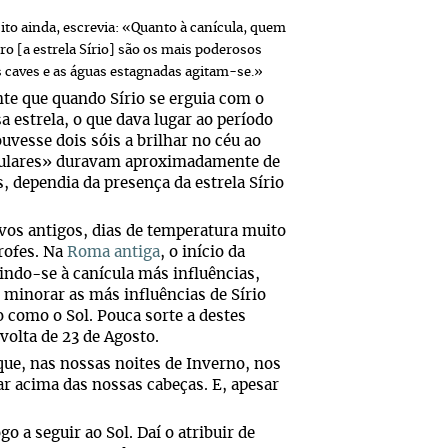
cito ainda, escrevia: «Quanto à canícula, quem
ro [a estrela Sírio] são os mais poderosos
s caves e as águas estagnadas agitam-se.»
te que quando Sírio se erguia com o
a estrela, o que dava lugar ao período
vesse dois sóis a brilhar no céu ao
iculares» duravam aproximadamente de
s, dependia da presença da estrela Sírio
os antigos, dias de temperatura muito
trofes. Na
Roma antiga
, o início da
uindo-se à canícula más influências,
 minorar as más influências de Sírio
 como o Sol. Pouca sorte a destes
 volta de 23 de Agosto.
ue, nas nossas noites de Inverno, nos
r acima das nossas cabeças. E, apesar
go a seguir ao Sol. Daí o atribuir de