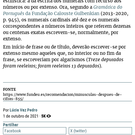
estilística: a da escrita dos numerais com recurso aos
números ou por extenso. Ora, segundo a
Gramática do
Português
da Fundação Calouste Gulbenkian
(2013-2020,
p. 945), os numerais cardinais até dez e os numerais
correspondentes a números inteiros que referem dezenas
ou centenas exatas escrevem-se, normalmente, por
extenso.
Em início de frase ou de título, deverão escrever-se por
extenso mesmo aqueles que, no interior ou no fim da
frase, se escreveriam por algarismos (
Treze deputados
foram reeleitos
;
foram reeleitos 13 deputados
).
FONTE
https://www.fundeu.es/recomendacion/minusculas-despues-de-
cifras-855/
Lúcia Vaz Pedro
Por
5K
1 de outubro de 2021 ·
Partilhar
Facebook
X (twitter)