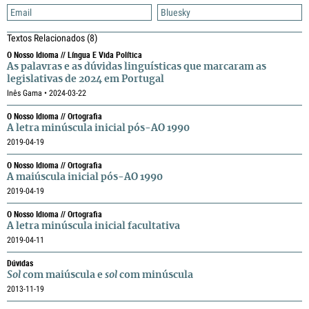
Email
Bluesky
Textos Relacionados
(8)
O Nosso Idioma // Língua E Vida Política
As palavras e as dúvidas linguísticas que marcaram as
legislativas de 2024 em Portugal
Inês Gama • 2024-03-22
O Nosso Idioma // Ortografia
A letra minúscula inicial pós-AO 1990
2019-04-19
O Nosso Idioma // Ortografia
A maiúscula inicial pós-AO 1990
2019-04-19
O Nosso Idioma // Ortografia
A letra minúscula inicial facultativa
2019-04-11
Dúvidas
Sol
com maiúscula e
sol
com minúscula
2013-11-19