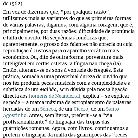
de 1562).
Em vez de dizermos que, “por qualquer razão”,
utilizamos mais as variantes do que as primeiras formas
de várias palavras, digamos, com alguma coragem, que é,
principalmente, por duas razões: dificuldade de pronúncia
e falta de ouvido. Há sequências fonéticas que,
aparentemente, o grosso dos falantes não aprecia ou cuja
reprodução é custosa para o aparelho vocálico mais
económico. Ou, dito de outra forma, porventura mais
inteligível em certas esferas: a língua não chega (lá).
Então, alteram-se os sons à vontade do freguês. Esta
prática, somada a uma proverbial dureza de ouvido que
nos fez produzir peças musicais com a complexidade e a
subtileza de um
Malhão
, sem dúvida pela nossa ligação
directa aos
homens de Neandertal
, explica – se explicar
se pode – a marca máxima de estropiamento de palavras
herdadas de um
Séneca
, de um
Cícero
, de um
Santo
Agostinho
. Antes, sem livros, preferiu-se a “via
profissionalizante” do linguajar das tropas das
guarnições romanas. Agora, com livros, continuamos a
preferir o linguajar da malta das guarnições das “redes