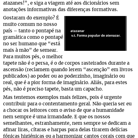
atazanes!”, e siga a viagem até aos dicionários sem
anotações informativas das diferenças formativas.
Gostaram do exemplo? É
muito comum no nosso
país – tanto o pontapé na
gramática como o pontapé
no ser humano que “está
mais à mão” de semear.
Para muitos pés, o melhor
tapete não é o persa, é o de corpos rasteirados durante a
ascensão (reclamem quando lerem “ascenção” em livros
publicados) ao poder ou ao poderzinho, imaginário ou
real, que é a pior forma de imaginário. Aliás, para estes
pés, não é preciso tapete, basta um capacho.
Mas tentemos exemplos mais felizes, pois é urgente
contribuir para o contentamento geral. Não queria ser eu
a chocar os leitores com o aviso de que a humanidade
nem sempre é uma irmandade. E que os nossos
semelhantes, estranhamente, nem sempre se dedicam a
afinar liras, cítaras e harpas para delas tirarem delícias
fónicas higiénicas ou a harmonizar cantos corais com que