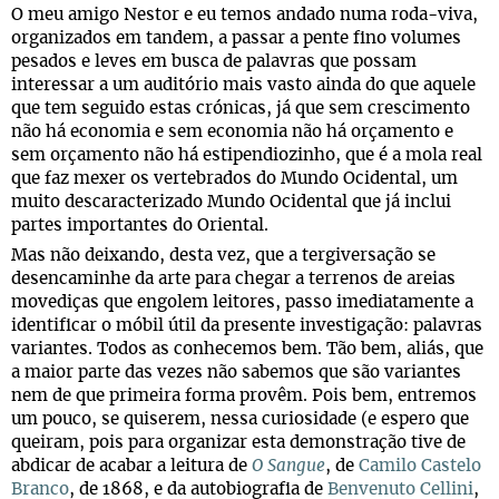
O meu amigo Nestor e eu temos andado numa roda-viva,
organizados em tandem, a passar a pente fino volumes
pesados e leves em busca de palavras que possam
interessar a um auditório mais vasto ainda do que aquele
que tem seguido estas crónicas, já que sem crescimento
não há economia e sem economia não há orçamento e
sem orçamento não há estipendiozinho, que é a mola real
que faz mexer os vertebrados do Mundo Ocidental, um
muito descaracterizado Mundo Ocidental que já inclui
partes importantes do Oriental.
Mas não deixando, desta vez, que a tergiversação se
desencaminhe da arte para chegar a terrenos de areias
movediças que engolem leitores, passo imediatamente a
identificar o móbil útil da presente investigação: palavras
variantes. Todos as conhecemos bem. Tão bem, aliás, que
a maior parte das vezes não sabemos que são variantes
nem de que primeira forma provêm. Pois bem, entremos
um pouco, se quiserem, nessa curiosidade (e espero que
queiram, pois para organizar esta demonstração tive de
abdicar de acabar a leitura de
O Sangue
, de
Camilo Castelo
Branco
, de 1868, e da autobiografia de
Benvenuto Cellini
,