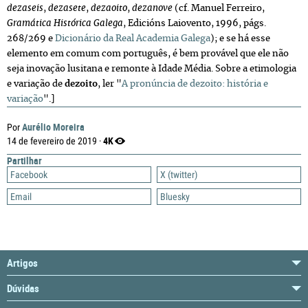
dezaseis
,
dezasete
,
dezaoito
,
dezanove
(cf. Manuel Ferreiro,
Gramática Histórica Galega
, Edicións Laiovento, 1996, págs.
268/269 e
Dicionário da Real Academia Galega
); e se há esse
elemento em comum com português, é bem provável que ele não
seja inovação lusitana e remonte à Idade Média. Sobre a etimologia
e variação de
dezoito
, ler "
A pronúncia de dezoito: história e
variação
".]
Aurélio Moreira
Por
4K
14 de fevereiro de 2019 ·
Partilhar
Facebook
X (twitter)
Email
Bluesky
Artigos
Dúvidas