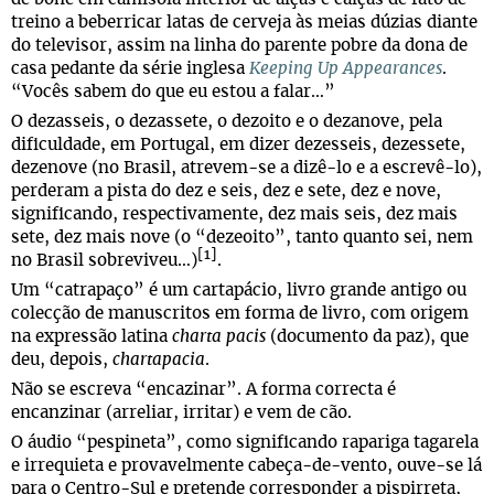
treino a beberricar latas de cerveja às meias dúzias diante
do televisor, assim na linha do parente pobre da dona de
casa pedante da série inglesa
Keeping Up Appearances
.
“Vocês sabem do que eu estou a falar…”
O dezasseis, o dezassete, o dezoito e o dezanove, pela
dificuldade, em Portugal, em dizer dezesseis, dezessete,
dezenove (no Brasil, atrevem-se a dizê-lo e a escrevê-lo),
perderam a pista do dez e seis, dez e sete, dez e nove,
significando, respectivamente, dez mais seis, dez mais
sete, dez mais nove (o “dezeoito”, tanto quanto sei, nem
[1]
no Brasil sobreviveu…)
.
Um “catrapaço” é um cartapácio, livro grande antigo ou
colecção de manuscritos em forma de livro, com origem
na expressão latina
charta pacis
(documento da paz), que
deu, depois,
chartapacia
.
Não se escreva “encazinar”. A forma correcta é
encanzinar (arreliar, irritar) e vem de cão.
O áudio “pespineta”, como significando rapariga tagarela
e irrequieta e provavelmente cabeça-de-vento, ouve-se lá
para o Centro-Sul e pretende corresponder a pispirreta,