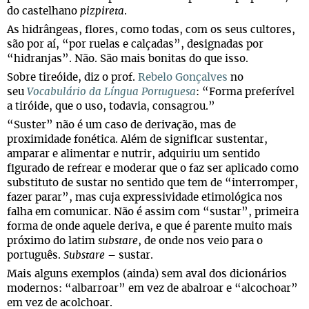
do castelhano
pizpireta
.
As hidrângeas, flores, como todas, com os seus cultores,
são por aí, “por ruelas e calçadas”, designadas por
“hidranjas”. Não. São mais bonitas do que isso.
Sobre tireóide, diz o prof.
Rebelo Gonçalves
no
seu
Vocabulário da Língua Portuguesa
: “Forma preferível
a tiróide, que o uso, todavia, consagrou.”
“Suster” não é um caso de derivação, mas de
proximidade fonética. Além de significar sustentar,
amparar e alimentar e nutrir, adquiriu um sentido
figurado de refrear e moderar que o faz ser aplicado como
substituto de sustar no sentido que tem de “interromper,
fazer parar”, mas cuja expressividade etimológica nos
falha em comunicar. Não é assim com “sustar”, primeira
forma de onde aquele deriva, e que é parente muito mais
próximo do latim
substare
, de onde nos veio para o
português.
Substare
– sustar.
Mais alguns exemplos (ainda) sem aval dos dicionários
modernos: “albarroar” em vez de abalroar e “alcochoar”
em vez de acolchoar.