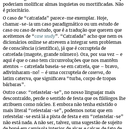
poderiam molificar almas inquietas ou mortificadas. Não
é prioritário.
O caso de “catrafada” parece-me exemplar. Hoje,
chamar-se-ia um caso paradigmático ou um estudo de
caso ou caso de estudo, que é a tradução que querem que
aceitemos de “
case study
”. “Catrafada” acho que nem os
dicionários online se atrevem a integrar sem problemas
de consciência (científica), já que é corruptela de
catrefada (magote, grande número). Ora, por sua vez – e
aqui é que o caso tem circunvoluções que nos mantêm
atentos – catrefada baseia-se em catrefa, que – bravo,
adivinharam-no! – é uma corruptela de
caterva
, do
latim caterva, que significava “turba, corpo de tropas
bárbaras”.
Outro caso: “refastelar-se”, no nosso linguajar mais
descontraído, perde o sentido de festa que os filólogos lhe
atribuem como núcleo. E embora não tenha existido o
mais literal “refestalar-se”, podemos notar que em
refestelar-se está lá a pista de festa e em “refastelar-se”
não está nada. A não ser, talvez, uma sugestão de sujeito
de boné em camisola interior de alças e calças de fato de