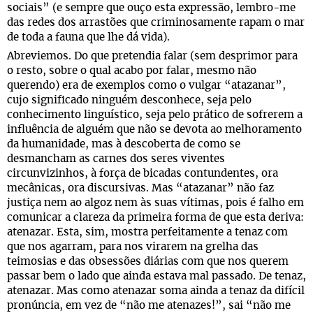
sociais” (e sempre que ouço esta expressão, lembro-me
das redes dos arrastões que criminosamente rapam o mar
de toda a fauna que lhe dá vida).
Abreviemos. Do que pretendia falar (sem desprimor para
o resto, sobre o qual acabo por falar, mesmo não
querendo) era de exemplos como o vulgar “atazanar”,
cujo significado ninguém desconhece, seja pelo
conhecimento linguístico, seja pelo prático de sofrerem a
influência de alguém que não se devota ao melhoramento
da humanidade, mas à descoberta de como se
desmancham as carnes dos seres viventes
circunvizinhos, à força de bicadas contundentes, ora
mecânicas, ora discursivas. Mas “atazanar” não faz
justiça nem ao algoz nem às suas vítimas, pois é falho em
comunicar a clareza da primeira forma de que esta deriva:
atenazar. Esta, sim, mostra perfeitamente a tenaz com
que nos agarram, para nos virarem na grelha das
teimosias e das obsessões diárias com que nos querem
passar bem o lado que ainda estava mal passado. De tenaz,
atenazar. Mas como atenazar soma ainda a tenaz da difícil
pronúncia, em vez de “não me atenazes!”, sai “não me