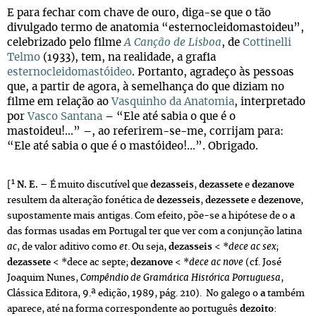
E para fechar com chave de ouro, diga-se que o tão
divulgado termo de anatomia “esternocleidomastoideu”,
celebrizado pelo filme
A Canção de Lisboa
, de
Cottinelli
Telmo
(1933), tem, na realidade, a grafia
esternocleidomastóideo
. Portanto, agradeço às pessoas
que, a partir de agora, à semelhança do que diziam no
filme em relação ao
Vasquinho da Anatomia
, interpretado
por
Vasco Santana
– “Ele até sabia o que é o
mastoideu!...” –, ao referirem-se-me, corrijam para:
“Ele até sabia o que é o mastóideo!...”. Obrigado.
1
[
N. E. –
É muito discutível que
dezasseis
,
dezassete
e
dezanove
resultem da alteração fonética de
dezesseis
,
dezessete
e
dezenove
,
supostamente mais antigas. Com efeito, põe-se a hipótese de o
a
das formas usadas em Portugal ter que ver com a conjunção latina
ac
, de valor aditivo como
et
. Ou seja,
dezasseis
< *
dece ac sex
;
dezassete
< *dece ac septe;
dezanove
< *
dece ac nove
(cf. José
Joaquim Nunes,
Compêndio de Gramática Histórica Portuguesa
,
Clássica Editora, 9.ª edição, 1989, pág. 210). No galego o
a
também
aparece, até na forma correspondente ao português
dezoito
: