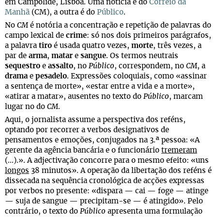
em Campolide, Lisboa. Uma notícia é do
Correio da
Manhã
(CM), a outra é do
Público
.
No
CM
é notória a concentração e repetição de palavras do
campo lexical de
crime
: só nos dois primeiros parágrafos,
a palavra
tiro
é usada quatro vezes,
morte
, três vezes, a
par de
arma
,
matar
e
sangue
. Os termos neutrais
sequestro
e
assalto
, no
Público
, correspondem, no
CM
, a
drama
e
pesadelo
. Expressões coloquiais, como «assinar
a sentença de morte», «estar entre a vida e a morte»,
«atirar a matar», ausentes no texto do
Público
, marcam
lugar no do
CM
.
Aqui, o jornalista assume a perspectiva dos reféns,
optando por recorrer a verbos designativos de
pensamentos e emoções, conjugados na 3.ª pessoa: «A
gerente da agência bancária e o funcionário
tremeram
(…).». A adjectivação concorre para o mesmo efeito: «uns
longos
38 minutos». A operação da libertação dos reféns é
dissecada na sequência cronológica de acções expressas
por verbos no presente: «dispara — cai — foge — atinge
— suja de sangue — precipitam-se — é atingido». Pelo
contrário, o texto do
Público
apresenta uma formulação