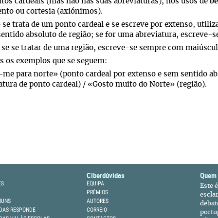
tos cardeais (mas não nas suas abreviaturas), nos usos de
be
nto ou cortesia (axiónimos).
se trata de um ponto cardeal e se escreve por extenso, utiliz
entido absoluto de região; se for uma abreviatura, escreve-s
se se tratar de uma região, escreve-se sempre com maiúscul
s os exemplos que se seguem:
-me para norte» (ponto cardeal por extenso e sem sentido ab
atura de ponto cardeal) / «Gosto muito do Norte» (região).
Ciberdúvidas
Quem
ES
EQUIPA
Este 
PRÉMIOS
escla
MUNS
AUTORES
debat
DAS RESPONDE
CORREIO
portu