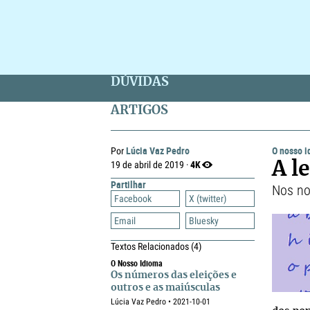
DÚVIDAS
ARTIGOS
Lúcia Vaz Pedro
O nosso 
Por
4K
19 de abril de 2019 ·
A l
Partilhar
Nos no
Facebook
X (twitter)
Email
Bluesky
Textos Relacionados
(4)
O Nosso Idioma
Os números das eleições e
outros e as maiúsculas
Lúcia Vaz Pedro • 2021-10-01