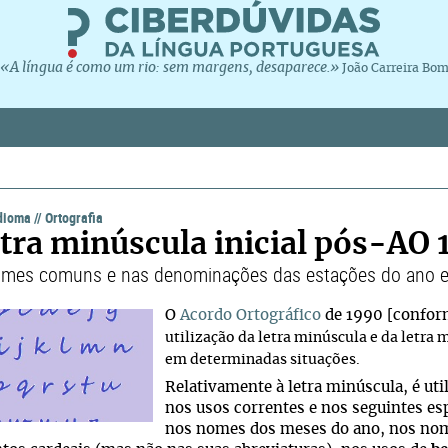
«A língua é como um rio: sem margens, desaparece.»
João Carreira Bo
idioma
//
Ortografia
etra minúscula inicial pós-AO
mes comuns e nas denominações das estações do ano e
O
Acordo Ortográfico
de 1990 [confor
utilização da letra minúscula e da letra m
em determinadas situações.
Relativamente à letra minúscula, é uti
nos usos correntes e nos seguintes es
nos nomes dos meses do ano, nos nom