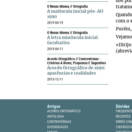
dos pon
O Nosso Idioma // Ortografia
tratame
A maiúscula inicial pós-AO
Quando 
1990
com o s
2019-04-19
Porém, 
O Nosso Idioma // Ortografia
Vejamo
A letra minúscula inicial
facultativa
«Dirijo
2019-04-11
(abrevi
Acordo Ortográfico // Controvérsias -
Critérios A Rever, Propostas E Sugestões
Acordo Ortográfico de 1990:
aparências e realidades
2015-12-11
Artigos
Dúvidas
ACORDO ORTOGRÁFICO
FREQUENT
ANTOLOGIA
RECENTES
CONTROVÉRSIAS
ERROS CO
DIVERSIDADES
CIBERDÚVI