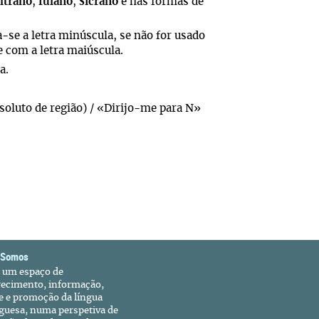
ltrano
,
fulano
,
sicrano
e nas formas de
a-se a letra minúscula, se não for usado
e com a letra maiúscula.
a.
soluto de região) / «Dirijo-me para N»
 Somos
é um espaço de
recimento, informação,
e e promoção da língua
guesa, numa perspetiva de