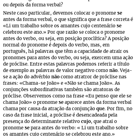
ou depois da forma verbal?
Neste caso particular, devemos colocar o pronome
se
antes da forma verbal, o que significa que a frase correta é
«Li um trabalho sobre os amantes cujo centenário
se
celebrou este ano.» Por que razão se coloca o pronome
antes do verbo, ou seja, em posição proclítica? A posição
normal do pronome é depois do verbo, mas, em
português, há palavras que têm a capacidade de atrair os
pronomes para antes do verbo, ou seja, exercem uma ação
de próclise. Entre estas palavras podemos referir a título
de exemplo as palavras de valor negativo como
não
. Veja-
se a ação do advérbio
não
como atratror de próclise nas
frases: «Chama-se João» e «Não se chama João». As
conjunções subordinativas também são atratoras de
próclise. Observemos como na frase «Eu penso que ele se
chama João» o pronome
se
aparece antes da forma verbal
chama por causa da atração da conjunção
que
. Por fim, no
caso da frase inicial, a próclise é desencadeada pela
presença do determinante relativo
cujo
, que atrai o
pronome
se
para antes do verbo: « Li um trabalho sobre
os amantes cujo centenário se celebrou este ano.»