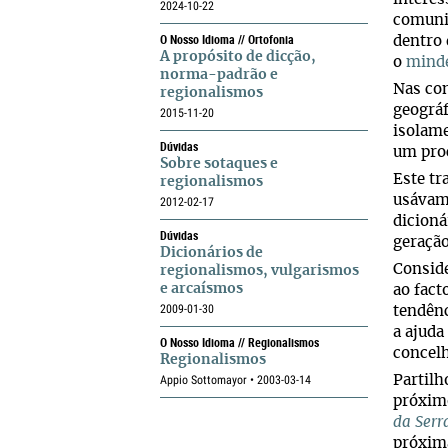
2024-10-22
comuni
O Nosso Idioma // Ortofonia
dentro 
A propósito de dicção,
o
mind
norma-padrão e
Nas con
regionalismos
geográf
2015-11-20
isolame
Dúvidas
um proc
Sobre sotaques e
Este tr
regionalismos
usávamo
2012-02-17
dicioná
Dúvidas
geração
Dicionários de
Conside
regionalismos, vulgarismos
e arcaísmos
ao fact
2009-01-30
tendênc
a ajuda
O Nosso Idioma // Regionalismos
concelh
Regionalismos
Appio Sottomayor • 2003-03-14
Partilh
próximo
da Serr
próxima