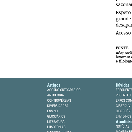
sazonai
Espero 
grande 
desapa
Acesso
FONTE
Adaptaçã
levaram 
e filolog
Artigos
Dúvidas
ACORDO ORTOGRÁFICO
FREQUENT
ANTOLOGIA
RECENTES
CONTROVÉRSIAS
ERROS CO
DIVERSIDADES
CIBERDÚVI
ENSINO
CIBERDÚVI
GLOSSÁRIOS
ENVIE-NOS
Atualida
LITERATURA
NOTÍCIAS
LUSOFONIAS
MONTRA DE