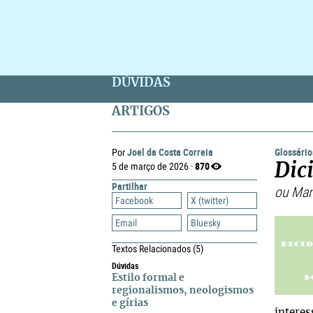
DÚVIDAS
ARTIGOS
Joel da Costa Correia
Glossári
Por
870
5 de março de 2026 ·
Dic
Partilhar
ou Man
Facebook
X (twitter)
Email
Bluesky
Textos Relacionados
(5)
Dúvidas
Estilo formal e
regionalismos, neologismos
e gírias
interes