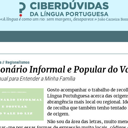
«A língua é como um rio: sem margens, desaparece.»
João Carreira Bo
os
//
Regionalismos
ionário Informal e Popular do Va
ual para Entender a Minha Família
Gosto acompanhar o trabalho de recolh
Língua Portuhguesa acerca das origen
abrangência mais local ou regional. I
de recolha que também tenho tentado 
de origem.
Não sou da área das letras, muito men
sar-me por essas formas de expressão muito locais, códigos