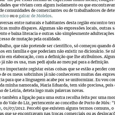
dades que viviam com algum isolamento ou que encontrava
de comunidades de comerciantes ou de trabalhadores de det
erico
ou o
galrar de Molelos
.
versas entre naturais e habitantes desta região encontro te
icas muito díspares. Algumas são expressões locais, outras 
nto e baixa literacia e outras são simplesmente adulterações
esso de mutação pela oralidade.
abalho, que não pretende ser científico, só começou quando d
s em família e que poderiam não existir no dicionário. Se n
rio em elaboração, com a definição que lhe atribuímos. Algu
 já não os usa, mas pedi ajuda ao meu pai para a definição.
ro importante registar estas coisas que se estão a perder c
o de os meus sobrinhos já não conhecerem muitas das expre
ia para que a linguagem acabe por se uniformizar. Eu vou co
 da minha namorada, Maria Eduarda, tem sido preciosa, pois 
o de Leiria, deteta logo mais palavras novas.
o também a ligação para uma outra recolha feita por uma mor
 do Vale do Liz, pertencente ao concelho de Porto de Mós: 
a
, 01/07/2012. Percebi que existem alguns termos comuns, 
s que se encontravam nas trocas comerciais ou as deslocaçõe