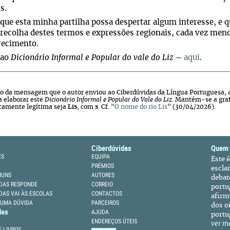
s.
que esta minha partilha possa despertar algum interesse, e
recolha destes termos e expressões regionais, cada vez men
recimento.
 ao
Dicionário Informal e Popular do vale do Liz
–
aqui
.
o da mensagem que o autor enviou ao Ciberdúvidas da Língua Portuguesa, a 
a elaborar este
Dicionário Informal e Popular do Vale do Liz.
Mantém-se a graf
icamente legítima seja
Lis
, com
s
. Cf. "
O nome do rio Lis
" (30/04/2026).
Ciberdúvidas
Quem
ES
EQUIPA
Este 
PRÉMIOS
escla
MUNS
AUTORES
debat
DAS RESPONDE
CORREIO
portu
DAS VAI ÀS ESCOLAS
CONTACTOS
afirm
 UMA DÚVIDA
PARCEIROS
dos oi
des
AJUDA
portu
ENDEREÇOS ÚTEIS
ver m
 LIVROS