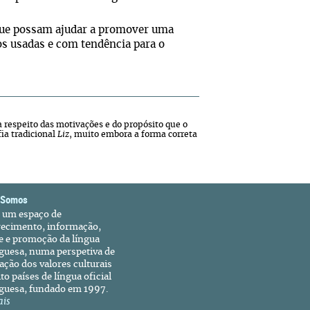
 que possam ajudar a promover uma
os usadas e com tendência para o
respeito das motivações e do propósito que o
ia tradicional
Liz
, muito embora a forma correta
 Somos
é um espaço de
recimento, informação,
e e promoção da língua
guesa, numa perspetiva de
ação dos valores culturais
to países de língua oficial
guesa, fundado em 1997.
ais