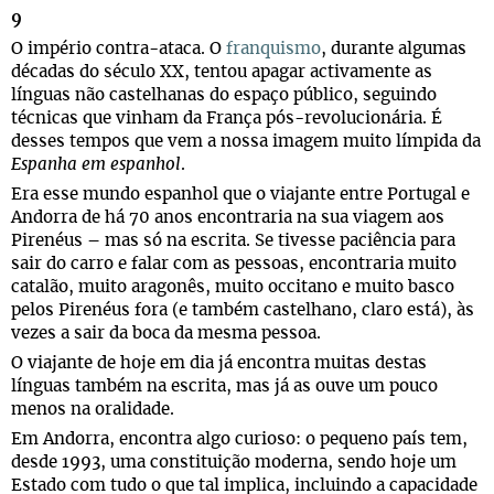
9
O império contra-ataca. O
franquismo
, durante algumas
décadas do século XX, tentou apagar activamente as
línguas não castelhanas do espaço público, seguindo
técnicas que vinham da França pós-revolucionária. É
desses tempos que vem a nossa imagem muito límpida da
Espanha em espanhol
.
Era esse mundo espanhol que o viajante entre Portugal e
Andorra de há 70 anos encontraria na sua viagem aos
Pirenéus – mas só na escrita. Se tivesse paciência para
sair do carro e falar com as pessoas, encontraria muito
catalão, muito aragonês, muito occitano e muito basco
pelos Pirenéus fora (e também castelhano, claro está), às
vezes a sair da boca da mesma pessoa.
O viajante de hoje em dia já encontra muitas destas
línguas também na escrita, mas já as ouve um pouco
menos na oralidade.
Em Andorra, encontra algo curioso: o pequeno país tem,
desde 1993, uma constituição moderna, sendo hoje um
Estado com tudo o que tal implica, incluindo a capacidade