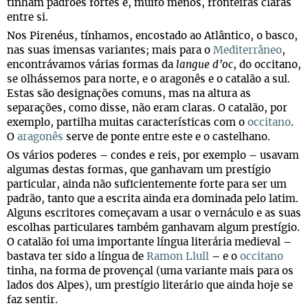
tinham padrões fortes e, muito menos, fronteiras claras
entre si.
Nos Pirenéus, tínhamos, encostado ao Atlântico, o basco,
nas suas imensas variantes; mais para o
Mediterrâneo
,
encontrávamos várias formas da
langue d’oc
, do occitano,
se olhássemos para norte, e o aragonês e o catalão a sul.
Estas são designações comuns, mas na altura as
separações, como disse, não eram claras. O catalão, por
exemplo, partilha muitas características com o
occitano
.
O
aragonês
serve de ponte entre este e o castelhano.
Os vários poderes – condes e reis, por exemplo – usavam
algumas destas formas, que ganhavam um prestígio
particular, ainda não suficientemente forte para ser um
padrão, tanto que a escrita ainda era dominada pelo latim.
Alguns escritores começavam a usar o vernáculo e as suas
escolhas particulares também ganhavam algum prestígio.
O catalão foi uma importante língua literária medieval –
bastava ter sido a língua de
Ramon Llull
– e o
occitano
tinha, na forma de provençal (uma variante mais para os
lados dos Alpes), um prestígio literário que ainda hoje se
faz sentir.