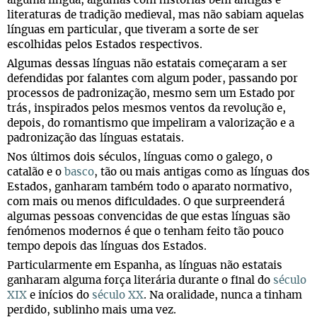
alguma língua, algumas com histórias bem antigas e
literaturas de tradição medieval, mas não sabiam aquelas
línguas em particular, que tiveram a sorte de ser
escolhidas pelos Estados respectivos.
Algumas dessas línguas não estatais começaram a ser
defendidas por falantes com algum poder, passando por
processos de padronização, mesmo sem um Estado por
trás, inspirados pelos mesmos ventos da revolução e,
depois, do romantismo que impeliram a valorização e a
padronização das línguas estatais.
Nos últimos dois séculos, línguas como o galego, o
catalão e o
basco
, tão ou mais antigas como as línguas dos
Estados, ganharam também todo o aparato normativo,
com mais ou menos dificuldades. O que surpreenderá
algumas pessoas convencidas de que estas línguas são
fenómenos modernos é que o tenham feito tão pouco
tempo depois das línguas dos Estados.
Particularmente em Espanha, as línguas não estatais
ganharam alguma força literária durante o final do
século
XIX
e inícios do
século XX
. Na oralidade, nunca a tinham
perdido, sublinho mais uma vez.