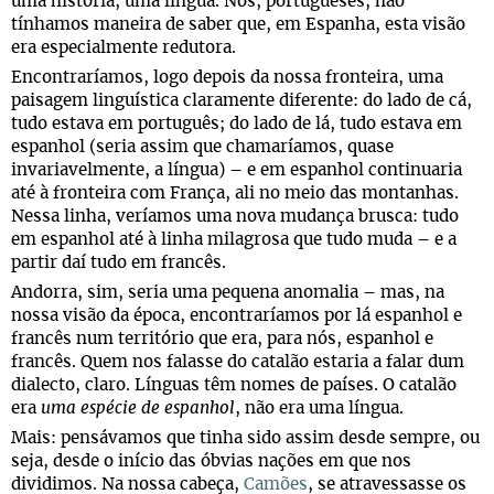
uma história, uma língua. Nós, portugueses, não
tínhamos maneira de saber que, em Espanha, esta visão
era especialmente redutora.
Encontraríamos, logo depois da nossa fronteira, uma
paisagem linguística claramente diferente: do lado de cá,
tudo estava em português; do lado de lá, tudo estava em
espanhol (seria assim que chamaríamos, quase
invariavelmente, a língua) – e em espanhol continuaria
até à fronteira com França, ali no meio das montanhas.
Nessa linha, veríamos uma nova mudança brusca: tudo
em espanhol até à linha milagrosa que tudo muda – e a
partir daí tudo em francês.
Andorra, sim, seria uma pequena anomalia – mas, na
nossa visão da época, encontraríamos por lá espanhol e
francês num território que era, para nós, espanhol e
francês. Quem nos falasse do catalão estaria a falar dum
dialecto, claro. Línguas têm nomes de países. O catalão
era
uma espécie de espanhol
, não era uma língua.
Mais: pensávamos que tinha sido assim desde sempre, ou
seja, desde o início das óbvias nações em que nos
dividimos. Na nossa cabeça,
Camões
, se atravessasse os