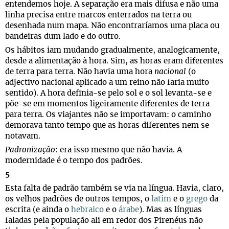
entendemos hoje. A separação era mais difusa e não uma
linha precisa entre marcos enterrados na terra ou
desenhada num mapa. Não encontraríamos uma placa ou
bandeiras dum lado e do outro.
Os hábitos iam mudando gradualmente, analogicamente,
desde a alimentação à hora. Sim, as horas eram diferentes
de terra para terra. Não havia uma hora
nacional
(o
adjectivo nacional aplicado a um reino não faria muito
sentido). A hora definia-se pelo sol e o sol levanta-se e
põe-se em momentos ligeiramente diferentes de terra
para terra. Os viajantes não se importavam: o caminho
demorava tanto tempo que as horas diferentes nem se
notavam.
Padronização
: era isso mesmo que não havia. A
modernidade é o tempo dos padrões.
5
Esta falta de padrão também se via na língua. Havia, claro,
os velhos padrões de outros tempos, o
latim
e o
grego
da
escrita (e ainda o
hebraico
e o
árabe
). Mas as línguas
faladas pela população ali em redor dos Pirenéus não