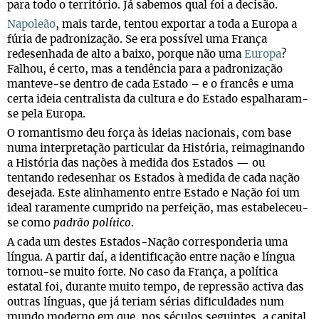
para todo o território. Já sabemos qual foi a decisão.
Napoleão
, mais tarde, tentou exportar a toda a Europa a
fúria de padronização. Se era possível uma França
redesenhada de alto a baixo, porque não uma
Europa
?
Falhou, é certo, mas a tendência para a padronização
manteve-se dentro de cada Estado – e o francês e uma
certa ideia centralista da cultura e do Estado espalharam-
se pela Europa.
O romantismo deu força às ideias nacionais, com base
numa interpretação particular da História, reimaginando
a História das nações à medida dos Estados — ou
tentando redesenhar os Estados à medida de cada nação
desejada. Este alinhamento entre Estado e Nação foi um
ideal raramente cumprido na perfeição, mas estabeleceu-
se como
padrão político
.
A cada um destes Estados-Nação corresponderia uma
língua. A partir daí, a identificação entre nação e língua
tornou-se muito forte. No caso da França, a política
estatal foi, durante muito tempo, de repressão activa das
outras línguas, que já teriam sérias dificuldades num
mundo moderno em que, nos séculos seguintes, a capital