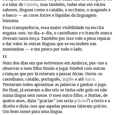
e o falar de
Castela
, mas também, todas elas em vários
sabores, línguas como o catalão, o occitano, o aragonês e
o basco — as cores fortes e líquidas da linguagem
humana.
Essa transparência, essa maior visibilidade na escrita
engana-nos: no dia-a-dia, o castelhano e o francês nunca
tiveram tanta força. Também por isso vale a pena reparar
e dar valor às outras línguas que se escondem nas
montanhas — e um pouco por todo o lado.
12
Num dos dias em que estivemos em Andorra, pus-me a
observar o meu filho Simão a jogar futebol com outras
crianças que por lá estavam a passar férias. Ouvia-se
castelhano, catalão, português,
inglês
e até
turco
.
Tentavam todos aproximar as palavras e ganhar o jogo.
No final, já estavam a discutir se tinha sido golo ou não
numa língua sem nome. O meu outro filho, o Matias, de
quatro anos, dizia "gracias" (ou seria
gràcies
?) a torto e a
direito e dizia-nos que aquelas pessoas falavam
grácias
.
Um bom nome para uma língua.