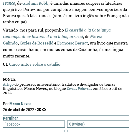
France
, de
Graham Robb
, é uma das maiores surpresas literárias
que já tive. Parte-nos por completo a imagem bem-comportada da
França que só fala francês (sim, é um livro inglês sobre França; não
tenho culpa).
Virando-nos para sul, proponho
El castellà a la Catalunya
contemporània: història d’una bilingüització
, de
Mireia
Galindo
,
Carles de Rosselló
e
Francesc Bernat
, um livro que mostra
como o castelhano, em muitas zonas da Catalunha, é uma língua
muito recente.
Cf.
Cinco mitos sobre o catalão
FONTE
Artigo
do professor universitário, tradutor e divulgador de temas
linguísticos Marco Neves, no blogue
Certas Palavras
em 22 de abril de
2022.
Marco Neves
Por
2K
26 de abril de 2022 ·
Partilhar
Facebook
X (twitter)