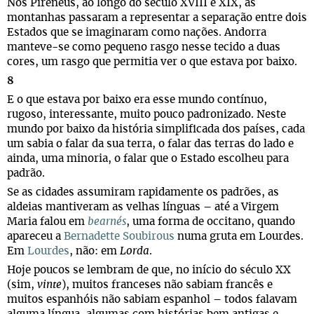
Nos Pirenéus, ao longo do século XVIII e XIX, as
montanhas passaram a representar a separação entre dois
Estados que se imaginaram como nações. Andorra
manteve-se como pequeno rasgo nesse tecido a duas
cores, um rasgo que permitia ver o que estava por baixo.
8
E o que estava por baixo era esse mundo contínuo,
rugoso, interessante, muito pouco padronizado. Neste
mundo por baixo da história simplificada dos países, cada
um sabia o falar da sua terra, o falar das terras do lado e
ainda, uma minoria, o falar que o Estado escolheu para
padrão.
Se as cidades assumiram rapidamente os padrões, as
aldeias mantiveram as velhas línguas – até a Virgem
Maria falou em
bearnés
, uma forma de occitano, quando
apareceu a
Bernadette Soubirous
numa gruta em Lourdes.
Em
Lourdes
, não: em
Lorda
.
Hoje poucos se lembram de que, no início do século XX
(sim,
vinte
), muitos franceses não sabiam francês e
muitos espanhóis não sabiam espanhol – todos falavam