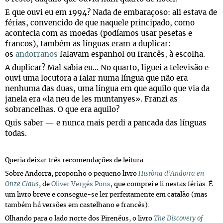
E que ouvi eu em 1994? Nada de embaraçoso: ali estava de
férias, convencido de que naquele principado, como
acontecia com as moedas (podíamos usar pesetas e
francos), também as línguas eram a duplicar:
os
andorranos
falavam espanhol ou francês, à escolha.
A duplicar? Mal sabia eu… No quarto, liguei a televisão e
ouvi uma locutora a falar numa língua que não era
nenhuma das duas, uma língua em que aquilo que via da
janela era «la neu de les muntanyes». Franzi as
sobrancelhas. O que era aquilo?
Quis saber — e nunca mais perdi a pancada das línguas
todas.
Queria deixar três recomendações de leitura.
Sobre Andorra, proponho o pequeno livro
Història d’Andorra en
Onze Claus
, de
Oliver Vergés Pons
, que comprei e li nestas férias. É
um livro breve e consegue-se ler perfeitamente em catalão (mas
também há versões em castelhano e francês).
Olhando para o lado norte dos Pirenéus, o livro
The Discovery of