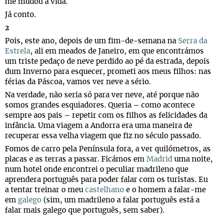
me mudou a vida.
Já conto.
2
Pois, este ano, depois de um fim-de-semana na
Serra da
Estrela
, ali em meados de Janeiro, em que encontrámos
um triste pedaço de neve perdido ao pé da estrada, depois
dum Inverno para esquecer, prometi aos meus filhos: nas
férias da Páscoa, vamos ver neve a sério.
Na verdade, não seria só para ver neve, até porque não
somos grandes esquiadores. Queria – como acontece
sempre aos pais – repetir com os filhos as felicidades da
infância. Uma viagem a Andorra era uma maneira de
recuperar essa velha viagem que fiz no século passado.
Fomos de carro pela Península fora, a ver quilómetros, as
placas e as terras a passar. Ficámos em
Madrid
uma noite,
num hotel onde encontrei o peculiar madrileno que
aprendera português para poder falar com os turistas. Eu
a tentar treinar o meu
castelhano
e o homem a falar-me
em
galego
(sim, um madrileno a falar português está a
falar mais galego que português, sem saber).