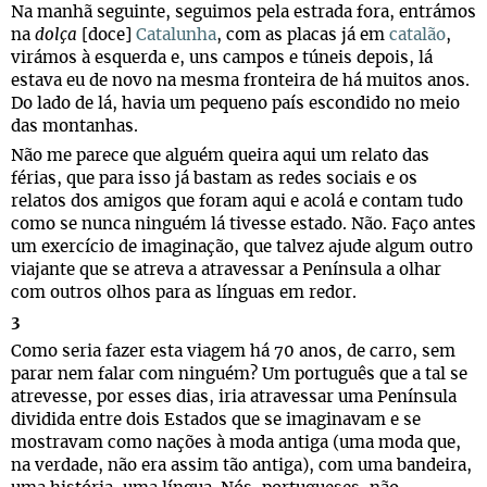
Na manhã seguinte, seguimos pela estrada fora, entrámos
na
dolça
[doce]
Catalunha
, com as placas já em
catalão
,
virámos à esquerda e, uns campos e túneis depois, lá
estava eu de novo na mesma fronteira de há muitos anos.
Do lado de lá, havia um pequeno país escondido no meio
das montanhas.
Não me parece que alguém queira aqui um relato das
férias, que para isso já bastam as redes sociais e os
relatos dos amigos que foram aqui e acolá e contam tudo
como se nunca ninguém lá tivesse estado. Não. Faço antes
um exercício de imaginação, que talvez ajude algum outro
viajante que se atreva a atravessar a Península a olhar
com outros olhos para as línguas em redor.
3
Como seria fazer esta viagem há 70 anos, de carro, sem
parar nem falar com ninguém? Um português que a tal se
atrevesse, por esses dias, iria atravessar uma Península
dividida entre dois Estados que se imaginavam e se
mostravam como nações à moda antiga (uma moda que,
na verdade, não era assim tão antiga), com uma bandeira,