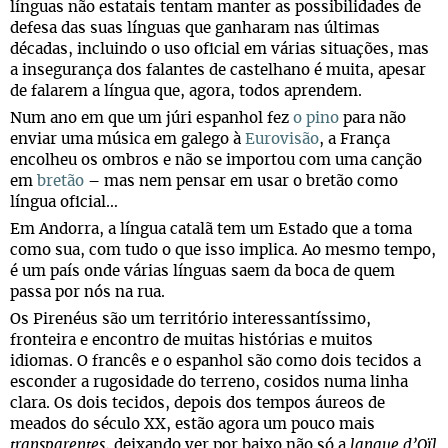
línguas não estatais tentam manter as possibilidades de
defesa das suas línguas que ganharam nas últimas
décadas, incluindo o uso oficial em várias situações, mas
a insegurança dos falantes de castelhano é muita, apesar
de falarem a língua que, agora, todos aprendem.
Num ano em que um júri espanhol fez
o pino
para não
enviar uma música em galego à
Eurovisão
, a França
encolheu os ombros e não se importou com uma canção
em
bretão
– mas nem pensar em usar o bretão como
língua oficial…
Em Andorra, a língua catalã tem um Estado que a toma
como sua, com tudo o que isso implica. Ao mesmo tempo,
é um país onde várias línguas saem da boca de quem
passa por nós na rua.
Os Pirenéus são um território interessantíssimo,
fronteira e encontro de muitas histórias e muitos
idiomas. O francês e o espanhol são como dois tecidos a
esconder a rugosidade do terreno, cosidos numa linha
clara. Os dois tecidos, depois dos tempos áureos de
meados do século XX, estão agora um pouco mais
transparentes
, deixando ver por baixo não só a
langue d’Oïl