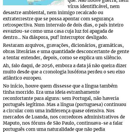
quê. Não houve guerra, nem
vírus identificável, nem
desastre ambiental, nem inimigo recalcado ou
extraterrestre que se possa apontar com segurança
retrospectiva. Num intervalo de dois dias, o país inteiro
esvaziou-se como uma casa cuja luz foi apagada de
dentro... Na diáspora, puf! Interruptor desligado.
Restaram arquivos, gravações, dicionários, gramáticas,
obras literárias e uma quantidade desconcertante de gente
a tentar entender, depois, como se explica um silêncio.
Ah, falo daqui, de 2056, embora a data já não queira dizer
muito desde que a cronologia lusófona perdeu o seu eixo
atlântico europeu.
No início, houve quem dissesse que a língua também
tinha morrido. Era uma ideia estranhamente
reconfortante para alguns: sem Portugal, não haveria
português legítimo. Mas a língua (portuguesa) continuou
a circular com uma indiferença quase ofensiva. Nos
mercados de Luanda, nos corredores administrativos de
Maputo, nos fóruns de São Paulo, continuava-se a falar
português com uma naturalidade que não pedia