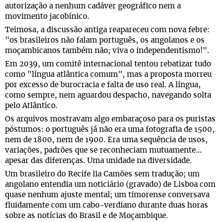
autorização a nenhum cadáver geográfico nem a
movimento jacobínico.
Teimosa, a discussão antiga reapareceu com nova febre:
"os brasileiros não falam português, os angolanos e os
moçambicanos também não; viva o independentismo!".
Em 2039, um comitê internacional tentou rebatizar tudo
como "língua atlântica comum", mas a proposta morreu
por excesso de burocracia e falta de uso real. A língua,
como sempre, nem aguardou despacho, navegando solta
pelo Atlântico.
Os arquivos mostravam algo embaraçoso para os puristas
póstumos: o português já não era uma fotografia de 1500,
nem de 1800, nem de 1900. Era uma sequência de usos,
variações, padrões que se reconheciam mutuamente...
apesar das diferenças. Uma unidade na diversidade.
Um brasileiro do Recife lia Camões sem tradução; um
angolano entendia um noticiário (gravado) de Lisboa com
quase nenhum ajuste mental; um timorense conversava
fluidamente com um cabo-verdiano durante duas horas
sobre as notícias do Brasil e de Moçambique.