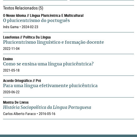
Textos Relacionados
(5)
O Nosso Idioma // Língua Pluricêntrica E Multicultural
O pluricentrismo do português
Inês Gama • 2024-02-23
Lusofonias // Política Da Língua
Pluricentrismo linguístico e formação docente
2022-11-04
Ensino
Como se ensina uma língua pluricêntrica?
2021-05-18
Acordo Ortográfico // Pró
Para uma língua efetivamente pluricêntrica
2020-06-22
Montra De Livros
História Sociopolítica da Língua Portuguesa
Carlos Alberto Faraco • 2016-05-16