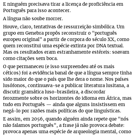
E ninguém precisava tirar a licença de proficiência em
Português para isso acontecer.
A língua não soube morrer.
Houve, claro, tentativas de ressurreição simbólica. Um
grupo em Genebra propôs reconstruir o "português
europeu original" a partir de corpora do século XX, como
quem reconstitui uma espécie extinta por DNA textual.
Mas os resultados eram estranhamente estéreis: soavam
como citações sem boca.
O que permaneceu (e isso surpreendeu até os mais
céticos) foi a evidência banal de que a língua sempre tinha
sido maior do que o país que lhe dera o nome. Nos países
lusófonos, continuava-se a publicar literatura lusitana, a
discutir gramática luso-brasileira, a discordar
ferozmente sobre os horizontes do idioma em África, mas
tudo em Português — ainda que alguns insistissem em
negá-lo por razões mais políticas do que linguísticas.
E assim, em 2056, quando alguém ainda repete que "nós
não falamos português", a frase já não provoca debate:
provoca apenas uma espécie de arqueologia mental, como