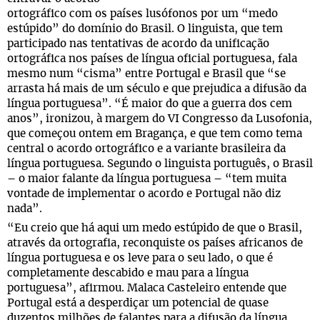
ortográfico com os países lusófonos por um “medo
estúpido” do domínio do Brasil. O linguista, que tem
participado nas tentativas de acordo da unificação
ortográfica nos países de língua oficial portuguesa, fala
mesmo num “cisma” entre Portugal e Brasil que “se
arrasta há mais de um século e que prejudica a difusão da
língua portuguesa”. “É maior do que a guerra dos cem
anos”, ironizou, à margem do VI Congresso da Lusofonia,
que começou ontem em Bragança, e que tem como tema
central o acordo ortográfico e a variante brasileira da
língua portuguesa. Segundo o linguista português, o Brasil
– o maior falante da língua portuguesa – “tem muita
vontade de implementar o acordo e Portugal não diz
nada”.
“Eu creio que há aqui um medo estúpido de que o Brasil,
através da ortografia, reconquiste os países africanos de
língua portuguesa e os leve para o seu lado, o que é
completamente descabido e mau para a língua
portuguesa”, afirmou. Malaca Casteleiro entende que
Portugal está a desperdiçar um potencial de quase
duzentos milhões de falantes para a difusão da língua