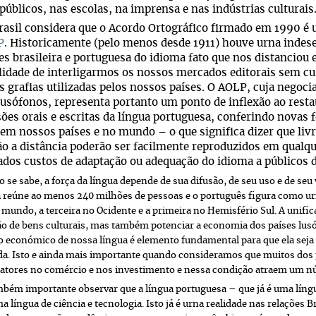
públicos, nas escolas, na imprensa e nas indústrias culturais
sil considera que o Acordo Ortográfico firmado em 1990 é u
P
. Historicamente (pelo menos desde 1911) houve urna indesej
es brasileira e portuguesa do idioma fato que nos distancio
lidade de interligarmos os nossos mercados editorais sem cu
s grafias utilizadas pelos nossos países. O AOLP, cuja negoc
lusófonos, representa portanto um ponto de inflexão ao resta
ões orais e escritas da língua portuguesa, conferindo novas 
em nossos países e no mundo – o que significa dizer que liv
o a distância poderão ser facilmente reproduzidos em qualq
ados custos de adaptação ou adequação do idioma a públicos d
e sabe, a força da língua depende de sua difusão, de seu uso e de se
 reúne ao menos 240 milhões de pessoas e o português figura como urn
 mundo, a terceira no Ocidente e a primeira no Hemisfério Sul. A unific
ão de bens culturais, mas também potenciar a economia dos países lus
 económico de nossa língua é elemento fundamental para que ela seja
da. Isto e ainda mais importante quando consideramos que muitos dos 
atores no comércio e nos investimento e nessa condição atraem um n
ém importante observar que a língua portuguesa – que já é uma lí
a língua de ciência e tecnologia. Isto já é urna realidade nas relações 