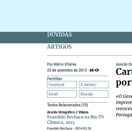
DÚVIDAS
ARTIGOS
Mário Vilalva
Acordo Or
Por
6K
25 de setembro de 2013 ·
Car
Partilhar
por
Facebook
X (twitter)
Email
Bluesky
«O Gove
imprens
Textos Relacionados
(10)
retroce
Acordo Ortográfico // Vídeos
Portuga
Evanildo Bechara na Rio TV
Câmara, 2013
Evanildo Bechara • 2014-03-24