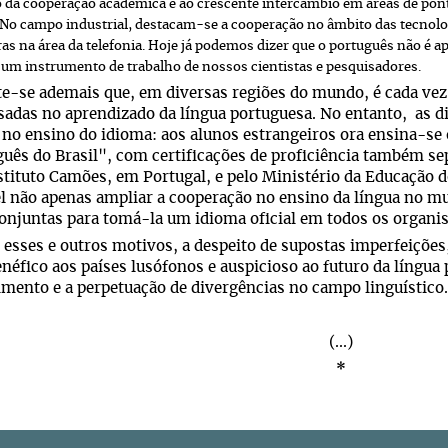
da cooperação acadêmica e ao crescente intercâmbio em áreas de pon
 No campo industrial, destacam-se a cooperação no âmbito das tecnol
as na área da telefonia. Hoje já podemos dizer que o português não é ap
m instrumento de trabalho de nossos cientistas e pesquisadores.
se ademais que, em diversas regiões do mundo, é cada vez
sadas no aprendizado da língua portuguesa. No entanto, as di
 no ensino do idioma: aos alunos estrangeiros ora ensina-se 
uês do Brasil", com certificações de proficiência também s
stituto Camões, em Portugal, e pelo Ministério da Educação do
l não apenas ampliar a cooperação no ensino da língua no m
onjuntas para tomá-la um idioma oficial em todos os organi
sses e outros motivos, a despeito de supostas imperfeições
néfico aos países lusófonos e auspicioso ao futuro da língua 
mento e a perpetuação de divergências no campo linguístico.
(...)
*