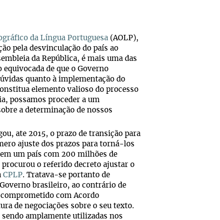
ográfico da Língua Portuguesa
(AOLP),
ição pela desvinculação do país ao
sembleia da República, é mais uma das
o equivocada de que o Governo
o dúvidas quanto à implementação do
onstitua elemento valioso do processo
ria, possamos proceder a um
 sobre a determinação de nossos
ou, ate 2015, o prazo de transição para
ero ajuste dos prazos para torná-los
ês em um país com 200 milhões de
procurou o referido decreto ajustar o
a
CPLP
. Tratava-se portanto de
Governo brasileiro, ao contrário de
te comprometido com Acordo
ura de negociações sobre o seu texto.
l, sendo amplamente utilizadas nos