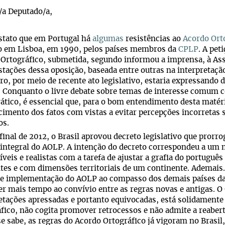
/a Deputado/a,
ato que em Portugal há
algumas
resistências ao
Acordo Ort
o em Lisboa, em 1990, pelos países membros da
CPLP
. A pet
Ortográfico, submetida, segundo informou a imprensa, à As
tações dessa oposição, baseada entre outras na interpretaçã
iro, por meio de recente ato legislativo, estaria expressand
 Conquanto o livre debate sobre temas de interesse comum c
tico, é essencial que, para o bom entendimento desta maté
cimento dos fatos com vistas a evitar percepções incorretas
os.
nal de 2012, o Brasil aprovou decreto legislativo que prorrog
integral do AOLP. A intenção do decreto correspondeu a um m
veis e realistas com a tarefa de ajustar a grafia do portugu
tes e com dimensões territoriais de um continente. Ademais. 
de implementação do AOLP ao compasso dos demais países d
r mais tempo ao convívio entre as regras novas e antigas. O 
etações apressadas e portanto equivocadas, está solidamen
fico, não cogita promover retrocessos e não admite a reabert
e sabe, as regras do Acordo Ortográfico já vigoram no Brasi