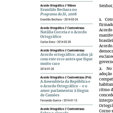
Acordo Ortográfico // Vídeos
Senhor
Evanildo Bechara no
Programa do Jô
, 2008
Evanildo Bechara • 2014-03-24
1.
Const
firmad
Acordo Ortográfico // Controvérsias
Acordo 
Natália Correia e o Acordo
manifes
Ortográfico
brasile
Carlos Enes • 2014-02-28
Acordo.
Acordo Ortográfico // Controvérsias
democrá
Acordo ortográfico: acabar já
esclare
com este erro antes que fique
govern
muito caro
2.
No fi
2014-01-20
adoção 
Acordo Ortográfico // Controvérsias (pró)
compatí
A Assembleia da República e
habitan
o Acordo Ortográfico – e o
ritmo 
amor parlamentar à língua
concede
de Camões
Fernando Guerra • 2014-01-13
interpr
Ortográ
Acordo Ortográfico // Controvérsias
Corno s