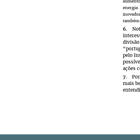
aumento 
energia.
inovador
também u
6.
Note-
interes
divisão
“portug
pelo In
possíve
ações c
7.
Por e
mais be
entendi