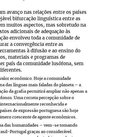
.
m avanço nas relações entre os países
ável bifurcação linguística entre as
u em muitos aspectos, mas sobretudo na
stos adicionais de adequação às
iação envolveu toda a comunidade de
urar a convergência entre as
ferramentas à difusão e ao ensino do
ros, materiais e programas de
uer país da comunidade lusófona, sem
iferentes.
u valor econômico. Hoje a comunidade
a das línguas mais faladas do planeta – a
ação da grafia permitirá ampliar não apenas a
ófonos. Uma correta percepção sobre o
 internacionalmente reconhecida e
países de expressão portuguesa são hoje
úmero crescente de agente econômicos.
ngua das humanidades – vem-se tomando
Brasil-Portugal graças ao considerável