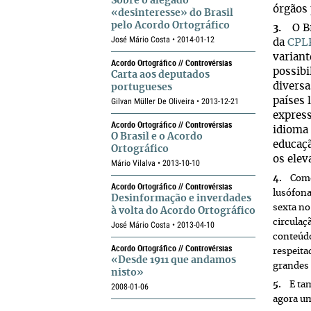
Sobre o alegado
órgãos 
«desinteresse» do Brasil
pelo Acordo Ortográfico
3.
O Bra
José Mário Costa • 2014-01-12
da
CPL
variant
Acordo Ortográfico // Controvérsias
possibi
Carta aos deputados
diversa
portugueses
países 
Gilvan Müller De Oliveira • 2013-12-21
express
Acordo Ortográfico // Controvérsias
idioma 
O Brasil e o Acordo
educaçã
Ortográfico
os elev
Mário Vilalva • 2013-10-10
4.
Como s
Acordo Ortográfico // Controvérsias
lusófona
Desinformação e inverdades
sexta no
à volta do Acordo Ortográfico
circulaç
José Mário Costa • 2013-04-10
conteúdo
Acordo Ortográfico // Controvérsias
respeita
«Desde 1911 que andamos
grandes 
nisto»
5.
E tamb
2008-01-06
agora um