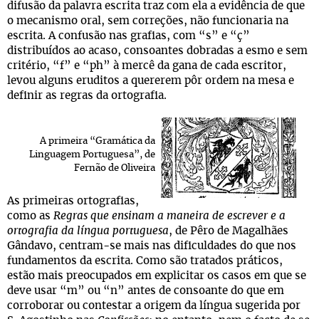
difusão da palavra escrita traz com ela a evidência de que
o mecanismo oral, sem correções, não funcionaria na
escrita. A confusão nas grafias, com “s” e “ç”
distribuídos ao acaso, consoantes dobradas a esmo e sem
critério, “f” e “ph” à mercê da gana de cada escritor,
levou alguns eruditos a quererem pôr ordem na mesa e
definir as regras da ortografia.
A primeira “Gramática da
Linguagem Portuguesa”, de
Fernão de Oliveira
As primeiras ortografias,
como as
Regras que ensinam a maneira de escrever e a
ortografia da língua portuguesa
, de Pêro de Magalhães
Gândavo, centram-se mais nas dificuldades do que nos
fundamentos da escrita. Como são tratados práticos,
estão mais preocupados em explicitar os casos em que se
deve usar “m” ou “n” antes de consoante do que em
corroborar ou contestar a origem da língua sugerida por