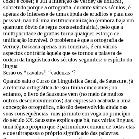
cozer e coser; é útil a intenção de Verney de unificar,
sobretudo porque a ortografia, durante vários séculos, é
apenas do interesse de uma cúpula de eruditos e para uso
pessoal; não há uma institucionalização (embora haja um
quantum óbvio de regra consuetudinária), pelo que a
multiplicidade de grafias torna qualquer esforço de
unificação louvável. O problema é que a ortografia de
Verney, baseada apenas nos fonemas, é em vários
aspectos contrária àquela que se tornou a palavra de
ordem da linguística dos séculos seguintes: o espírito da
língua.
Serão os “cavalos” “cadeiras”?
Quando saiu o Curso de Linguística Geral, de Saussure, já
a reforma ortográfica de 1911 tinha cinco anos; no
entanto, o livro de Saussure vem (no meio de muitos
outros desenvolvimentos) dar expressão acabada a uma
concepção ortográfica, não tão desenvolvida ainda nas
suas consequências, mas já muito em voga no princípio
do século XX. Saussure explica que há, nas várias línguas,
uma lógica própria que é património comum de todas elas
e que ultrapassa o próprio significado das palavras.