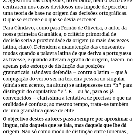
S. Agostinho nas
Confissões
; no entanto, nem o facto de se
centrarem nos casos duvidosos nos impede de perceber
uma teoria de base na origem das decisões ortográficas.
O que se escreve e o que se devia escrever
Para Gândavo, como para Fernão de Oliveira, o autor da
nossa primeira Gramática, o critério primordial de
decisão seria a proximidade da origem (o mais das vezes
latina, claro). Defendem a manutenção das consoantes
mudas quando a palavra latina de que deriva a portuguesa
as tivesse, e quando alteram a grafia de origem, fazem-no
apenas pelo esforço de distinção das posições
gramaticais. Gândavo defendia – contra o latim – que à
conjugação do verbo ser na terceira pessoa do singular
(ainda sem acento, na altura) se antepusesse um “h” para
distinguir do copulativo “e”. É – ou
he
, para os já
convencidos – claríssima a tentativa de precisar o que na
oralidade é confuso; ao mesmo tempo, trata-se também
de uma gramática quase de elite.
O objectivo destes autores passa sempre por aproximar a
língua, não daquela que se fala, mas daquela que lhe dá
origem.
Não só como modo de distinção entre fonemas,