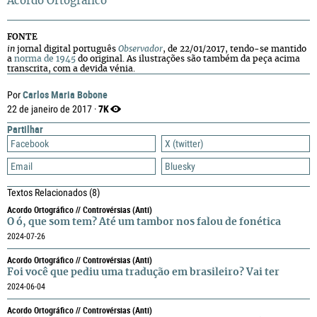
Acordo Ortográfico
FONTE
in
jornal digital português
Observador
, de 22/01/2017, tendo-se mantido
a
norma de 1945
do original. As ilustrações são também da peça acima
transcrita, com a devida vénia.
Carlos Maria Bobone
Por
7K
22 de janeiro de 2017 ·
Partilhar
Facebook
X (twitter)
Email
Bluesky
Textos Relacionados
(8)
Acordo Ortográfico // Controvérsias (anti)
O ó, que som tem? Até um tambor nos falou de fonética
2024-07-26
Acordo Ortográfico // Controvérsias (anti)
Foi você que pediu uma tradução em brasileiro? Vai ter
2024-06-04
Acordo Ortográfico // Controvérsias (anti)