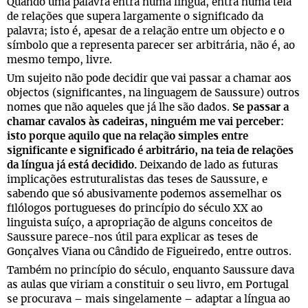
Quando uma palavra entra numa língua, entra numa teia
de relações que supera largamente o significado da
palavra; isto é, apesar de a relação entre um objecto e o
símbolo que a representa parecer ser arbitrária, não é, ao
mesmo tempo, livre.
Um sujeito não pode decidir que vai passar a chamar aos
objectos (significantes, na linguagem de Saussure) outros
nomes que não aqueles que já lhe são dados.
Se passar a
chamar cavalos às cadeiras, ninguém me vai perceber:
isto porque aquilo que na relação simples entre
significante e significado é arbitrário, na teia de relações
da língua já está decidido.
Deixando de lado as futuras
implicações estruturalistas das teses de Saussure, e
sabendo que só abusivamente podemos assemelhar os
filólogos portugueses do princípio do século XX ao
linguista suíço, a apropriação de alguns conceitos de
Saussure parece-nos útil para explicar as teses de
Gonçalves Viana ou Cândido de Figueiredo, entre outros.
Também no princípio do século, enquanto Saussure dava
as aulas que viriam a constituir o seu livro, em Portugal
se procurava – mais singelamente – adaptar a língua ao