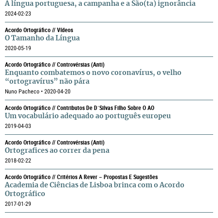
A língua portuguesa, a campanha e a São(ta) ignorância
2024-02-23
Acordo Ortográfico // Vídeos
O Tamanho da Língua
2020-05-19
Acordo Ortográfico // Controvérsias (anti)
Enquanto combatemos o novo coronavírus, o velho
“ortogravírus” não pára
Nuno Pacheco • 2020-04-20
Acordo Ortográfico // Contributos De D´Silvas Filho Sobre O AO
Um vocabulário adequado ao português europeu
2019-04-03
Acordo Ortográfico // Controvérsias (anti)
Ortografices ao correr da pena
2018-02-22
Acordo Ortográfico // Critérios A Rever – Propostas E Sugestões
Academia de Ciências de Lisboa brinca com o Acordo
Ortográfico
2017-01-29