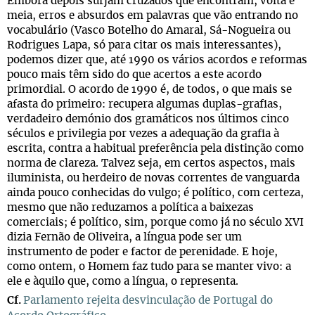
Embora depois surjam cruzados que encontram, volta e
meia, erros e absurdos em palavras que vão entrando no
vocabulário (Vasco Botelho do Amaral, Sá-Nogueira ou
Rodrigues Lapa, só para citar os mais interessantes),
podemos dizer que, até 1990 os vários acordos e reformas
pouco mais têm sido do que acertos a este acordo
primordial. O acordo de 1990 é, de todos, o que mais se
afasta do primeiro: recupera algumas duplas-grafias,
verdadeiro demónio dos gramáticos nos últimos cinco
séculos e privilegia por vezes a adequação da grafia à
escrita, contra a habitual preferência pela distinção como
norma de clareza. Talvez seja, em certos aspectos, mais
iluminista, ou herdeiro de novas correntes de vanguarda
ainda pouco conhecidas do vulgo; é político, com certeza,
mesmo que não reduzamos a política a baixezas
comerciais; é político, sim, porque como já no século XVI
dizia Fernão de Oliveira, a língua pode ser um
instrumento de poder e factor de perenidade. E hoje,
como ontem, o Homem faz tudo para se manter vivo: a
ele e àquilo que, como a língua, o representa.
Cf.
Parlamento rejeita desvinculação de Portugal do