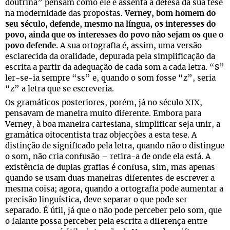
doutrina” pensam como ele e assenta a defesa da sua tese
na modernidade das propostas.
Verney, bom homem do
seu século, defende, mesmo na língua, os interesses do
povo, ainda que os interesses do povo não sejam os que o
povo defende.
A sua ortografia é, assim, uma versão
esclarecida da oralidade, depurada pela simplificação da
escrita a partir da adequação de cada som a cada letra. “S”
ler-se-ia sempre “ss” e, quando o som fosse “z”, seria
“z” a letra que se escreveria.
Os gramáticos posteriores, porém, já no século XIX,
pensavam de maneira muito diferente. Embora para
Verney, à boa maneira cartesiana, simplificar seja unir, a
gramática oitocentista traz objecções a esta tese. A
distinção de significado pela letra, quando não o distingue
o som, não cria confusão – retira-a de onde ela está. A
existência de duplas grafias é confusa, sim, mas apenas
quando se usam duas maneiras diferentes de escrever a
mesma coisa; agora, quando a ortografia pode aumentar a
precisão linguística, deve separar o que pode ser
separado. É útil, já que o não pode perceber pelo som, que
o falante possa perceber pela escrita a diferença entre