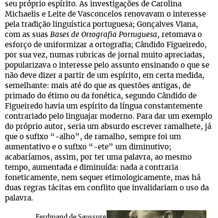
seu próprio espírito. As investigações de Carolina
Michaelis e Leite de Vasconcelos renovavam o interesse
pela tradição linguística portuguesa; Gonçalves Viana,
com as suas
Bases de Ortografia Portuguesa
, retomava o
esforço de uniformizar a ortografia; Cândido Figueiredo,
por sua vez, numas rubricas de jornal muito apreciadas,
popularizava o interesse pelo assunto ensinando o que se
não deve dizer a partir de um espírito, em certa medida,
semelhante: mais até do que as questões antigas, de
primado do étimo ou da fonética, segundo Cândido de
Figueiredo havia um espírito da língua constantemente
contrariado pelo linguajar moderno. Para dar um exemplo
do próprio autor, seria um absurdo escrever ramalhete, já
que o sufixo “-alho”, de ramalho, sempre foi um
aumentativo e o sufixo “-ete” um diminutivo;
acabaríamos, assim, por ter uma palavra, ao mesmo
tempo, aumentada e diminuída: nada a contraria
foneticamente, nem sequer etimologicamente, mas há
duas regras tácitas em conflito que invalidariam o uso da
palavra.
Ferdinand de Saussure