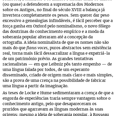
(ou quase) a defenderem a supremacia dos Modernos
sobre os Antigos, no final do século XVIII a balança já
invertera completamente os pesos. Sem querer dar peso
excessivo a genealogias infindáveis, é fácil perceber que a
força ganha em Oxford pelo nominalismo, o novo fôlego
das doutrinas do conhecimento empírico e a moda da
soberania popular alteraram até a concepção da
ortografia. A ideia nominalista de que os nomes não são
mais do que
flatus voces
, puros abstractos sem existência
real, torna mais fácil dessacralizar a língua e expatriá-la
de um património prévio. As grandes tentativas
racionalistas — em que Leibniz pôs tanto empenho — de
uma língua falada por todos, de um esperanto
disseminado, criado de origem mais claro e mais simples,
são a prova de uma crença na possibilidade de fabricar
uma língua a partir da imaginação.
As teses de Locke e Hume sedimentaram a crença de que a
engorda de experiências traria sempre vantagem sobre o
conhecimento antigo, pelo que desapareceram os
pruridos que agarravam as línguas modernas às suas
origens; mesmo a ideia de soberania popular, à Rosseau