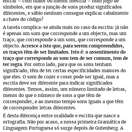
entrar – com maior ou menor mestria – num jogo de
símbolos, em que a junção de sons produz significados
diferentes, e sábio nenhum consegue explicar cabalmente
a chave do código?
A tarefa complica-se ainda mais no caso da escrita: já não
é apenas um som que corresponde a um objecto, mas um
traço, que corresponde a um som, que corresponde a um
objecto.
Acresce a isto que, para serem compreendidos,
os traços têm de ser limitados. Isto é: o assentimento do
traço que corresponde ao som tem de ser comum, tem de
ter regra.
Por outro lado, para que os sons tenham
significado, têm de ter certas especificidades maiores do
que eles. O som de cozer e coser pode ser igual, mas a
escrita deve ser diferente para indicar significados
diferentes. Temos, assim, um número limitado de letras,
menor do que o número de sons a que têm de
corresponder, e ao mesmo tempo sons iguais a que têm
de corresponder letras diferentes.
É desta diferença entre oralidade e escrita que nasce a
ortografia. Não por acaso, a nossa primeira Gramática de
Linguagem Portuguesa só surge depois de Gutenberg. A