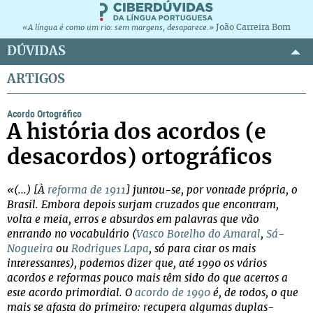
João Carreira Bom
«A língua é como um rio: sem margens, desaparece.»
DÚVIDAS
ARTIGOS
Acordo Ortográfico
A história dos acordos (e
desacordos) ortográficos
«(...) [À
reforma de 1911
] juntou-se, por vontade própria, o
Brasil. Embora depois surjam cruzados que encontram,
volta e meia, erros e absurdos em palavras que vão
entrando no vocabulário (
Vasco Botelho do Amaral
,
Sá-
Nogueira
ou
Rodrigues Lapa
, só para citar os mais
interessantes), podemos dizer que, até 1990 os vários
acordos e reformas pouco mais têm sido do que acertos a
este acordo primordial. O
acordo de 1990
é, de todos, o que
mais se afasta do primeiro: recupera algumas duplas-