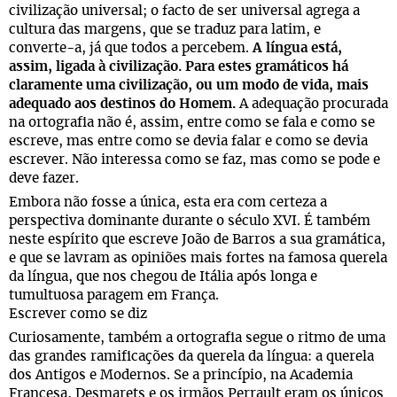
civilização universal; o facto de ser universal agrega a
cultura das margens, que se traduz para latim, e
converte-a, já que todos a percebem.
A língua está,
assim, ligada à civilização. Para estes gramáticos há
claramente uma civilização, ou um modo de vida, mais
adequado aos destinos do Homem.
A adequação procurada
na ortografia não é, assim, entre como se fala e como se
escreve, mas entre como se devia falar e como se devia
escrever. Não interessa como se faz, mas como se pode e
deve fazer.
Embora não fosse a única, esta era com certeza a
perspectiva dominante durante o século XVI. É também
neste espírito que escreve João de Barros a sua gramática,
e que se lavram as opiniões mais fortes na famosa querela
da língua, que nos chegou de Itália após longa e
tumultuosa paragem em França.
Escrever como se diz
Curiosamente, também a ortografia segue o ritmo de uma
das grandes ramificações da querela da língua: a querela
dos Antigos e Modernos. Se a princípio, na Academia
Francesa, Desmarets e os irmãos Perrault eram os únicos