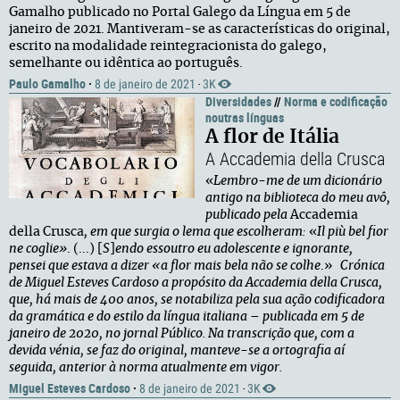
Gamalho publicado no Portal Galego da Língua em 5 de
janeiro de 2021. Mantiveram-se as características do original,
escrito na modalidade reintegracionista do galego,
semelhante ou idêntica ao português.
Paulo Gamalho
·
8 de janeiro de 2021
3K
·
Diversidades
//
Norma e codificação
noutras línguas
A flor de Itália
A Accademia della Crusca
«
Lembro-me de um dicionário
antigo na biblioteca do meu avô,
publicado pela
Accademia
della Crusca
, em que surgia o lema que escolheram:
«
Il più bel fior
ne coglie»
. (...) [
S
]
endo essoutro eu adolescente e ignorante,
pensei que estava a dizer «a flor mais bela não se colhe
.»
Crónica
de Miguel Esteves Cardoso a propósito da Accademia della Crusca,
que, há mais de 400 anos, se notabiliza pela sua ação codificadora
da gramática e do estilo da língua italiana – publicada em 5 de
janeiro de 2020, no jornal Público. Na transcrição que, com a
devida vénia, se faz do original, manteve-se a ortografia aí
seguida, anterior à norma atualmente em vigor.
Miguel Esteves Cardoso
·
8 de janeiro de 2021
3K
·