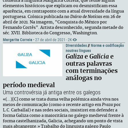
comenta a linguista Margarita Correia, que reúne alguns
elementos históricos que explicam ou desmistificam essa
aparência, em contraponto com a atual diversidade da língua
portuguesa. Crónica publicada no
Diário de Notícias
em 26 de
abril de 2021. Na imagem, "Conquista do México por
Fernando Cortês". Artista desconhecido, segunda metade do
séc. XVII. Biblioteca do Congresso, Washington.
Margarita Correia
·
27 de abril de 2021
2K
·
Diversidades
//
Norma e codificação
noutras línguas
Galiza
e
Galicia
e
outras palavras
com terminações
análogas no
período medieval
Uma controvérsia já antiga entre os galegos
«(...)[C] como se trata duma velha polémica ainda viva nos
meios de comunicação (como o recente artigo em
Praza
por
L.C. Carballal) e nas redes sociais, insistirei em defender a
forma Galiza como a maioritária no galego medieval frente à
forma castelhanizada, Galicia, achegando um ponto de vista
mais abrangente.» Trabalho do linguista galego Paulo