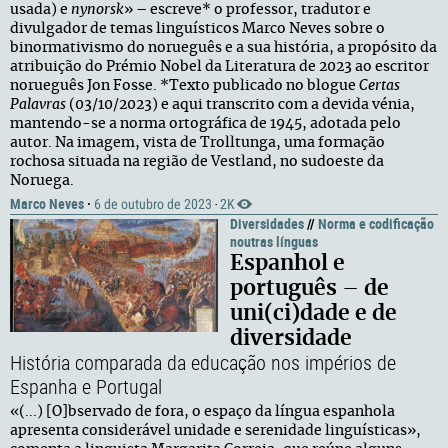
usada) e
nynorsk
» – escreve* o professor, tradutor e
divulgador de temas linguísticos Marco Neves sobre o
binormativismo do norueguês e a sua história, a propósito da
atribuição do Prémio Nobel da Literatura de 2023 ao escritor
norueguês Jon Fosse. *Texto publicado no blogue
Certas
Palavras
(03/10/2023) e aqui transcrito com a devida vénia,
mantendo-se a norma ortográfica de 1945, adotada pelo
autor. Na imagem, vista de Trolltunga, uma formação
rochosa situada na região de Vestland, no sudoeste da
Noruega.
Marco Neves
·
6 de outubro de 2023
2K
·
Diversidades
//
Norma e codificação
noutras línguas
Espanhol e
português – de
uni(ci)dade e de
diversidade
História comparada da educação nos impérios de
Espanha e Portugal
«(...) [O]bservado de fora, o espaço da língua espanhola
apresenta considerável unidade e serenidade linguísticas»,