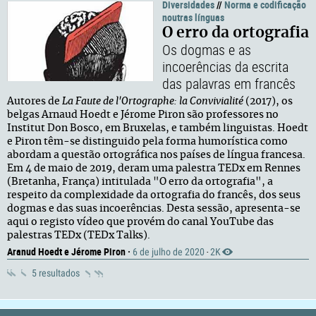
Diversidades
//
Norma e codificação
noutras línguas
O erro da ortografia
Os dogmas e as
incoerências da escrita
das palavras em francês
Autores de
La Faute de l'Ortographe: la Convivialité
(2017), os
belgas Arnaud Hoedt e Jérome Piron são professores no
Institut Don Bosco, em Bruxelas, e também linguistas. Hoedt
e Piron têm-se distinguido pela forma humorística como
abordam a questão ortográfica nos países de língua francesa.
Em 4 de maio de 2019, deram uma palestra TEDx em Rennes
(Bretanha, França) intitulada "O erro da ortografia", a
respeito da complexidade da ortografia do francês, dos seus
dogmas e das suas incoerências. Desta sessão, apresenta-se
aqui o registo vídeo que provém do canal YouTube das
palestras TEDx (TEDx Talks).
Aranud Hoedt e Jérome Piron ·
6 de julho de 2020
2K
·
5 resultados