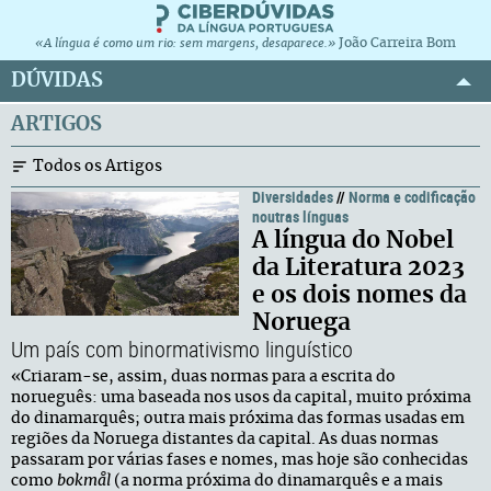
João Carreira Bom
«A língua é como um rio: sem margens, desaparece.»
DÚVIDAS
ARTIGOS
Todos os Artigos
Diversidades
//
Norma e codificação
noutras línguas
A língua do Nobel
da Literatura 2023
e os dois nomes da
Noruega
Um país com binormativismo linguístico
«Criaram-se, assim, duas normas para a escrita do
norueguês: uma baseada nos usos da capital, muito próxima
do dinamarquês; outra mais próxima das formas usadas em
regiões da Noruega distantes da capital. As duas normas
passaram por várias fases e nomes, mas hoje são conhecidas
como
bokmål
(a norma próxima do dinamarquês e a mais