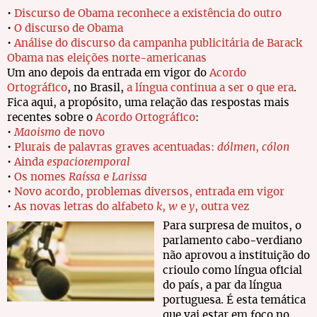
•
Discurso de Obama reconhece a existência do outro
•
O discurso de Obama
•
Análise do discurso da campanha publicitária de Barack
Obama nas eleições norte-americanas
Um ano depois da entrada em vigor do
Acordo
Ortográfico
, no Brasil,
a língua continua a ser o que era
.
Fica aqui, a propósito, uma relação das respostas mais
recentes sobre o
Acordo Ortográfico
:
•
Maoismo
de novo
•
Plurais de palavras graves acentuadas:
dólmen
,
cólon
•
Ainda
espaciotemporal
•
Os nomes
Raíssa
e
Larissa
•
Novo acordo, problemas diversos, entrada em vigor
•
As novas letras do alfabeto
k
,
w
e
y
, outra vez
Para surpresa de muitos, o
parlamento cabo-verdiano
não aprovou a instituição do
crioulo como língua oficial
do país, a par da língua
portuguesa. É esta temática
que vai estar em foco no