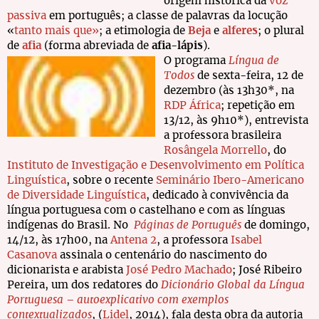
origem histórica da
voz
passiva
em português; a classe de palavras da locução
«
tanto mais que»
; a etimologia de
Beja
e
alferes
; o plural
de
afia
(forma abreviada de
afia-lápis
).
O programa
Língua de
Todos
de sexta-feira, 12 de
dezembro (às 13h30*, na
RDP África
; repetição em
13/12, às 9h10*), entrevista
a professora brasileira
Rosângela Morrello
, do
Instituto de Investigação e Desenvolvimento em Política
Linguística
, sobre o recente
Seminário Ibero-Americano
de Diversidade Linguística
, dedicado à convivência da
língua portuguesa com o castelhano e com as línguas
indígenas do Brasil. No
Páginas de Português
de domingo,
14/12, às 17h00, na
Antena 2
, a professora
Isabel
Casanova
assinala o centenário do nascimento do
dicionarista e arabista
José Pedro Machado
; José Ribeiro
Pereira, um dos redatores do
Dicionário Global da Língua
Portuguesa – autoexplicativo com exemplos
contextualizados
, (
Lidel
, 2014), fala desta obra da autoria