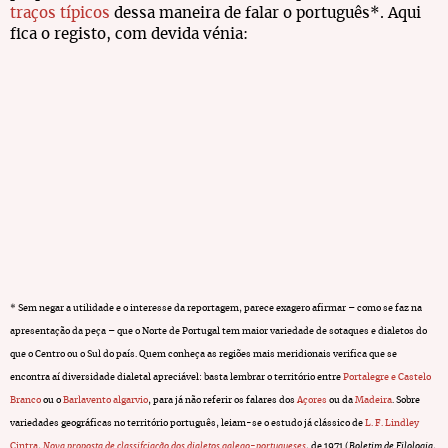
traços típicos
dessa maneira de falar o português*. Aqui
fica o registo, com devida vénia:
* Sem negar a utilidade e o interesse da reportagem, parece exagero afirmar – como se faz na
apresentação da peça – que o Norte de Portugal tem maior variedade de sotaques e dialetos do
que o Centro ou o Sul do país. Quem conheça as regiões mais meridionais verifica que se
encontra aí diversidade dialetal apreciável: basta lembrar o território entre
Portalegre e Castelo
Branco
ou o
Barlavento algarvio
, para já não referir os falares dos
Açores
ou da
Madeira
. Sobre
variedades geográficas no território português, leiam-se o estudo já clássico de
L. F. Lindley
Cintra
,
Nova proposta de classifciação dos dialetos galego-portugueses
, de 1971 (
Boletim de Filologia
,