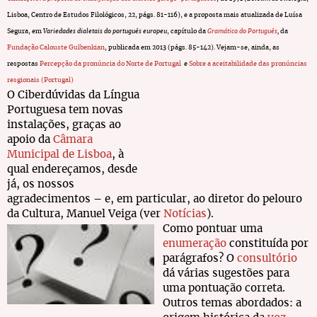
Lisboa, Centro de Estudos Filológicos, 22, págs. 81-116), e a proposta mais atualizada de Luísa
Segura, em
Variedades dialetais do português europeu
, capítulo da
Gramática do Português
,
da
Fundação Calouste Gulbenkian
, publicada em 2013 (págs. 85-142). Vejam-se, ainda, as
respostas
Percepção da pronúncia do Norte de Portugal
e
Sobre a aceitabilidade das pronúncias
resgionais (Portugal)
O Ciberdúvidas da Língua
Portuguesa tem novas
instalações, graças ao
apoio da
Câmara
Municipal de Lisboa
, à
qual endereçamos, desde
já, os nossos
agradecimentos – e, em particular, ao diretor do pelouro
da Cultura, Manuel Veiga (ver
Notícias
).
Como pontuar uma
enumeração
constituída por
parágrafos? O
consultório
dá várias sugestões para
uma pontuação correta.
Outros temas abordados: a