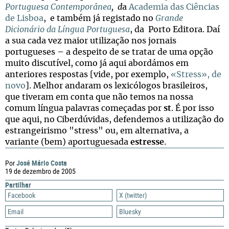
Portuguesa Contemporânea
, d
a
Academia das Ciências
de Lisboa
, e também já registado no
Grande
Dicionário da Língua Portuguesa
, da Porto Editora. Daí
a sua cada vez maior utilização nos jornais
portugueses – a despeito de se tratar de uma opção
muito discutível, como já aqui abordámos em
anteriores respostas [vide, por exemplo,
«Stress», de
novo
]. Melhor andaram os lexicólogos brasileiros,
que tiveram em conta que não temos na nossa
comum língua palavras começadas por
st
. É por isso
que aqui, no Ciberdúvidas, defendemos a utilização do
estrangeirismo "stress" ou, em alternativa, a
variante (bem) aportuguesada
estresse
.
José Mário Costa
Por
19 de dezembro de 2005
Partilhar
Facebook
X (twitter)
Email
Bluesky