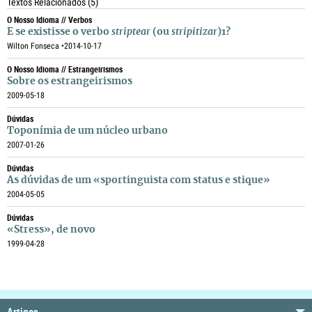
Textos Relacionados
(5)
O Nosso Idioma // Verbos
E se existisse o verbo
striptear
(ou
stripitizar
)1?
Wilton Fonseca •
2014-10-17
O Nosso Idioma // Estrangeirismos
Sobre os estrangeirismos
2009-05-18
Dúvidas
Toponímia de um núcleo urbano
2007-01-26
Dúvidas
As dúvidas de um «sportinguista com status e stique»
2004-05-05
Dúvidas
«Stress», de novo
1999-04-28
Artigos