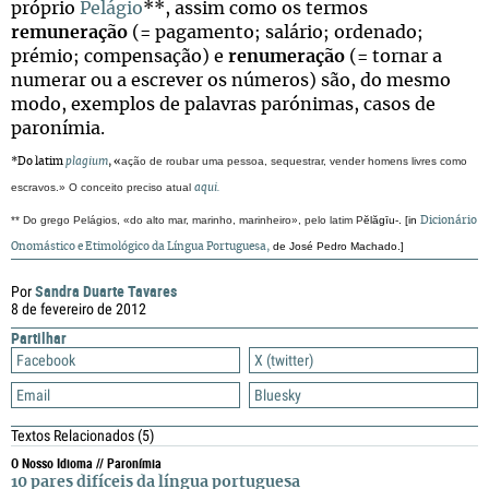
próprio
Pelágio
**, assim como os termos
remuneração
(= pagamento; salário; ordenado;
prémio; compensação) e
renumeração
(= tornar a
numerar ou a escrever os números) são, do mesmo
modo, exemplos de palavras parónimas, casos de
paronímia.
ação de roubar uma pessoa, sequestrar, vender homens livres como
*Do latim
plagium
, «
escravos.» O conceito preciso atual
aqui.
** Do grego Pelágios, «do alto mar, marinho, marinheiro», pelo latim P
ĕl
ăg
īu-. [in
Dicionário
de José Pedro Machado.]
Onomástico e Etimológico da Língua Portuguesa,
Sandra Duarte Tavares
Por
8 de fevereiro de 2012
Partilhar
Facebook
X (twitter)
Email
Bluesky
Textos Relacionados
(5)
O Nosso Idioma // Paronímia
10 pares difíceis da língua portuguesa