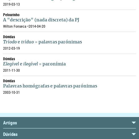
2019-03-13
Pelourinho
A "descrição" (nada discreta) da PJ
Wilton Fonseca •
2014-04-20
Dúvidas
Tríodo
e
tríduo
= palavras parónimas
2012-03-19
Dúvidas
Elegível
e
ilegível
= paronímia
2011-11-30
Dúvidas
Palavras homógrafas e palavras parónimas
2003-10-31
Artigos
Dúvidas