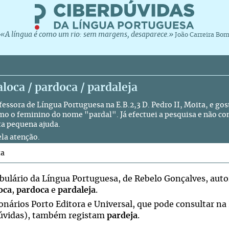
«A língua é como um rio: sem margens, desaparece.»
João Carreira Bo
loca / pardoca / pardaleja
fessora de Língua Portuguesa na E.B.2,3 D. Pedro II, Moita, e go
omo o feminino do nome "pardal". Já efectuei a pesquisa e não co
ta pequena ajuda.
ela atenção.
ta
bulário da Língua Portuguesa, de Rebelo Gonçalves, aut
oca
,
pardoca
e
pardaleja
.
ionários Porto Editora e Universal, que pode consultar na
úvidas), também registam
pardeja
.