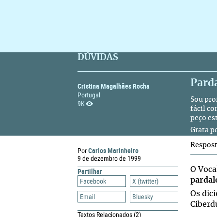
DÚVIDAS
Parda
Cristina Magalhães Rocha
Portugal
Sou pro
9K
fácil c
peço es
Grata p
Respos
Carlos Marinheiro
Por
9 de dezembro de 1999
O Voca
Partilhar
pardal
Facebook
X (twitter)
Os dic
Email
Bluesky
Ciberd
Textos Relacionados
(2)