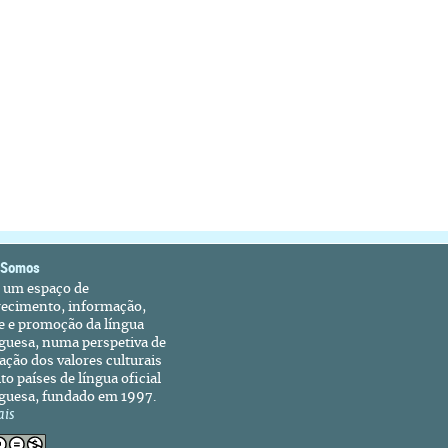
 Somos
é um espaço de
recimento, informação,
e e promoção da língua
guesa, numa perspetiva de
ação dos valores culturais
to países de língua oficial
guesa, fundado em 1997.
ais