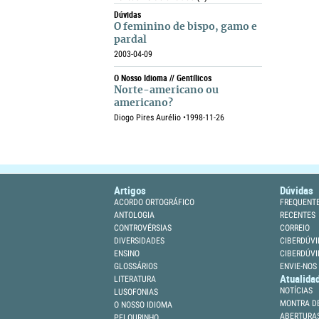
Dúvidas
O feminino de bispo, gamo e
pardal
2003-04-09
O Nosso Idioma // Gentílicos
Norte-americano ou
americano?
Diogo Pires Aurélio •
1998-11-26
Artigos
Dúvidas
ACORDO ORTOGRÁFICO
FREQUENT
ANTOLOGIA
RECENTES
CONTROVÉRSIAS
CORREIO
DIVERSIDADES
CIBERDÚVI
ENSINO
CIBERDÚVI
GLOSSÁRIOS
ENVIE-NOS
Atualida
LITERATURA
NOTÍCIAS
LUSOFONIAS
MONTRA DE
O NOSSO IDIOMA
ABERTURA
PELOURINHO