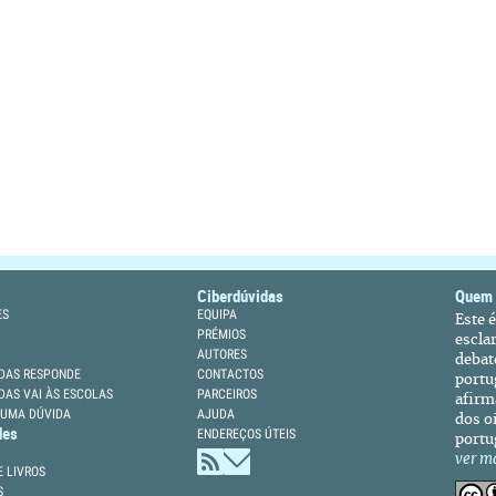
Ciberdúvidas
Quem
ES
EQUIPA
Este 
PRÉMIOS
escla
AUTORES
debat
DAS RESPONDE
CONTACTOS
portu
DAS VAI ÀS ESCOLAS
PARCEIROS
afirm
 UMA DÚVIDA
AJUDA
dos oi
des
ENDEREÇOS ÚTEIS
portu
ver m
 LIVROS
S