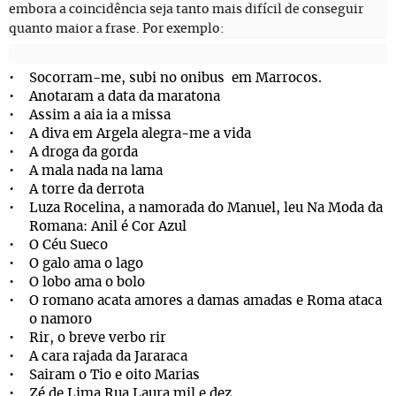
embora a coincidência seja tanto mais difícil de conseguir
quanto maior a frase. Por exemplo:
Socorram-me, subi no onibus em Marrocos.
Anotaram a data da maratona
Assim a aia ia a missa
A diva em Argela alegra-me a vida
A droga da gorda
A mala nada na lama
A torre da derrota
Luza Rocelina, a namorada do Manuel, leu Na Moda da
Romana: Anil é Cor Azul
O Céu Sueco
O galo ama o lago
O lobo ama o bolo
O romano acata amores a damas amadas e Roma ataca
o namoro
Rir, o breve verbo rir
A cara rajada da Jararaca
Sairam o Tio e oito Marias
Zé de Lima Rua Laura mil e dez