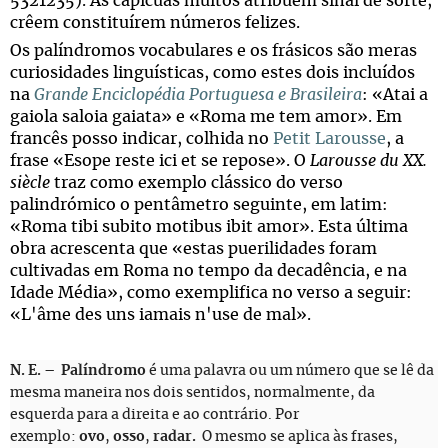
5321235). Às capicuas muitos atribuem sinal de sorte,
crêem constituírem números felizes.
Os palíndromos vocabulares e os frásicos são meras
curiosidades linguísticas, como estes dois incluídos
na
Grande Enciclopédia Portuguesa e Brasileira
: «Atai a
gaiola saloia gaiata» e «Roma me tem amor». Em
francês posso indicar, colhida no
Petit Larousse
, a
frase «Esope reste ici et se repose». O
Larousse du XX.
siècle
traz como exemplo clássico do verso
palindrómico o pentâmetro seguinte, em latim:
«Roma tibi subito motibus ibit amor». Esta última
obra acrescenta que «estas puerilidades foram
cultivadas em Roma no tempo da decadência, e na
Idade Média», como exemplifica no verso a seguir:
«L'âme des uns iamais n'use de mal».
N. E. – Palíndromo
é uma palavra ou um número que se lê da
mesma maneira nos dois sentidos, normalmente, da
esquerda para a direita e ao contrário. Por
exemplo:
ovo
,
osso
,
radar.
O mesmo se aplica às frases,