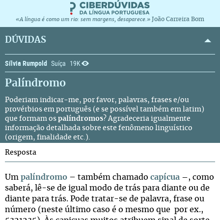
João Carreira Bom
«A língua é como um rio: sem margens, desaparece.»
DÚVIDAS
Sílvia Rumpold
Suíça
19K
Palíndromo
Poderiam indicar-me, por favor, palavras, frases e/ou
provérbios em português (e se possível também em latim)
que formam os
palíndromos
? Agradeceria igualmente
informação detalhada sobre este fenômeno linguístico
(origem, finalidade etc.).
Resposta
Um
palíndromo
– também chamado
capícua
–
, como
saberá, lê-se de igual modo de trás para diante ou de
diante para trás. Pode tratar-se de palavra, frase ou
número (neste último caso é o mesmo que por ex.,