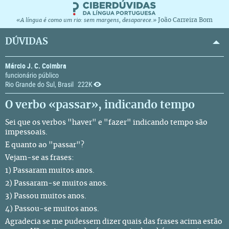
João Carreira Bom
«A língua é como um rio: sem margens, desaparece.»
DÚVIDAS
Márcio J. C. Coimbra
funcionário público
Rio Grande do Sul, Brasil
222K
O verbo «passar», indicando tempo
Sei que os verbos "haver" e "fazer" indicando tempo são
impessoais.
E quanto ao "passar"?
Vejam-se as frases:
1) Passaram muitos anos.
2) Passaram-se muitos anos.
3) Passou muitos anos.
4) Passou-se muitos anos.
Agradecia se me pudessem dizer quais das frases acima estão