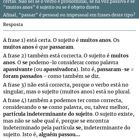
certas. Não sei se o verbo é pronominal, se há voz passiva e se
"muitos anos" é sujeito ou se é objeto direto.
Afinal, "passar" é pessoal ou impessoal em frases deste tipo?
Resposta
A frase 1) está certa. O sujeito é
muitos anos
. Os
muitos anos
é que
passaram
.
A frase 2) também está correcta. O sujeito é
muitos
anos
. O
se
podemo-lo considerar como palavra
apassivante
(ou
apassivadora
). Isto é,
passaram-se =
foram passados
- como também se diz.
A frase 3) não está correcta, porque o verbo está no
singular, mas o sujeito (muitos anos) está no plural.
A frase 4) também a podemos ter como correcta,
considerando o
se
como palavra, ou, talvez melhor,
partícula indeterminante do sujeito
. O sujeito existe,
mas não se sabe qual é, porque se encontra
indeterminado pela partícula
se
, indeterminante do
sujeito. Isto é,
alguém passou...