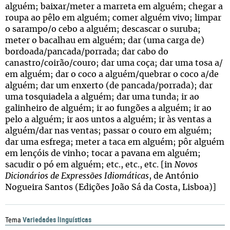
alguém; baixar/meter a marreta em alguém; chegar a
roupa ao pêlo em alguém; comer alguém vivo; limpar
o sarampo/o cebo a alguém; descascar o suruba;
meter o bacalhau em alguém; dar (uma carga de)
bordoada/pancada/porrada; dar cabo do
canastro/coirão/couro; dar uma coça; dar uma tosa a/
em alguém; dar o coco a alguém/quebrar o coco a/de
alguém; dar um enxerto (de pancada/porrada); dar
uma tosquiadela a alguém; dar uma tunda; ir ao
galinheiro de alguém; ir ao fungões a alguém; ir ao
pelo a alguém; ir aos untos a alguém; ir às ventas a
alguém/dar nas ventas; passar o couro em alguém;
dar uma esfrega; meter a taca em alguém; pôr alguém
em lençóis de vinho; tocar a pavana em alguém;
sacudir o pó em alguém; etc., etc., etc. [in
Novos
Dicionários de Expressões Idiomáticas
, de António
Nogueira Santos (Edições João Sá da Costa, Lisboa)]
Variedades linguísticas
Tema