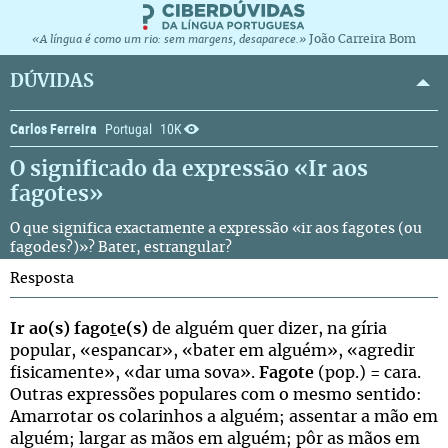
João Carreira Bom
«A língua é como um rio: sem margens, desaparece.»
DÚVIDAS
Carlos Ferreira
Portugal
10K
O significado da expressão «Ir aos
fagotes»
O que significa exactamente a expressão «ir aos fagotes (ou
fagodes?)»? Bater, estrangular?
Resposta
Ir ao(s) fago
t
e(s)
de alguém quer dizer, na gíria
popular, «espancar», «bater em alguém», «agredir
fisicamente», «dar uma sova».
Fagote
(pop.) = cara.
Outras expressões populares com o mesmo sentido:
Amarrotar os colarinhos a alguém; assentar a mão em
alguém; largar as mãos em alguém; pôr as mãos em