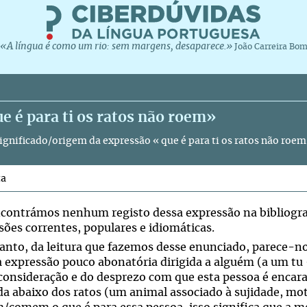
«A língua é como um rio: sem margens, desaparece.»
João Carreira Bo
e é para ti os ratos não roem»
significado/origem da expressão « que é para ti os ratos não roe
ta
contrámos nenhum registo dessa expressão na bibliograf
sões correntes, populares e idiomáticas.
anto, da leitura que fazemos desse enunciado, parece-nos
 expressão pouco abonatória dirigida a alguém (a um tu 
consideração e do desprezo com que esta pessoa é encarad
da abaixo dos ratos (um animal associado à sujidade, mot