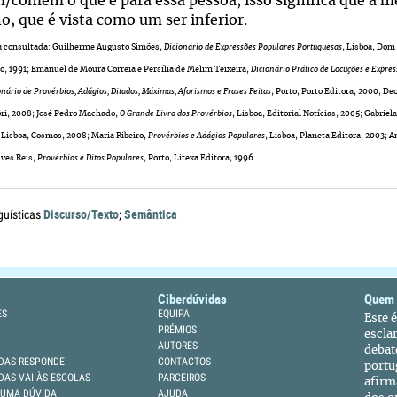
/comem o que é para essa pessoa, isso significa que a 
, que é vista como um ser inferior.
ia consultada: Guilherme Augusto Simões,
Dicionário de Expressões Populares Portuguesas
, Lisboa, Dom
o, 1991; Emanuel de Moura Correia e Persília de Melim Teixeira,
Dicionário Prático de Locuções e Expre
onário de Provérbios, Adágios, Ditados, Máximas, Aforismos e Frases Feitas
, Porto, Porto Editora, 2000; D
bri, 2008; José Pedro Machado,
O Grande Livro dos Provérbios
, Lisboa, Editorial Notícias, 2005; Gabrie
, Lisboa, Cosmos, 2008; Maria Ribeiro,
Provérbios e Adágios Populares
, Lisboa, Planeta Editora, 2003; 
lves Reis,
Provérbios e Ditos Populares
, Porto, Litexa Editora, 1996.
Discurso/Texto
Semântica
guísticas
;
Ciberdúvidas
Quem
ES
EQUIPA
Este 
PRÉMIOS
escla
AUTORES
debat
DAS RESPONDE
CONTACTOS
portu
DAS VAI ÀS ESCOLAS
PARCEIROS
afirm
 UMA DÚVIDA
AJUDA