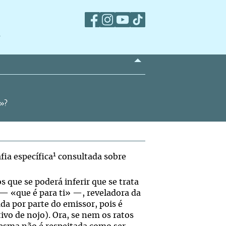
m
m»?
1
ia específica
consultada sobre
 que se poderá inferir que se trata
— «que é para ti» —, reveladora da
a por parte do emissor, pois é
ivo de nojo). Ora, se nem os ratos