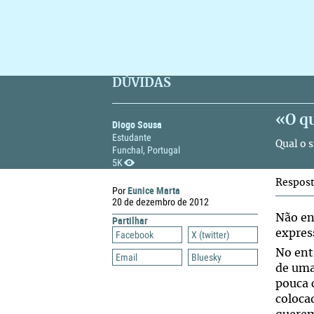
DÚVIDAS
«O qu
Diogo Sousa
Estudante
Qual o 
Funchal, Portugal
5K
Respos
Eunice Marta
Por
20 de dezembro de 2012
Não en
Partilhar
expres
Facebook
X (twitter)
No ent
Email
Bluesky
de uma
pouca 
coloca