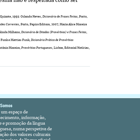
mesma não é respeitada como ser
 Quixote, 1993: Orlando Neves,
Dicionário de Frases Feitas
, Porto,
ssões Correntes
, Porto, Papiro Editora, 2007; Maria Alice Moreira
eolinda Milhano,
Dicionário de Ditados (Provérbios) e Frases Feitas
,
la Funk e Mattias Funk,
Dicionário Prático de Provérbios
António Moreira,
Provérbios Portugueses
, Lisboa, Editorial Notícias,
 Somos
é um espaço de
recimento, informação,
e e promoção da língua
guesa, numa perspetiva de
ação dos valores culturais