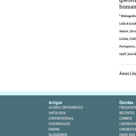
querem
humano
1
Bibliograf
Lello & Irmã
Santos,
Dici
Lisboa, Coli
Portugueses
1996; José A
Áreas Lin
Artigos
Dúvidas
ACORDO ORTOGRÁFICO
FREQUENT
ANTOLOGIA
RECENTES
CONTROVÉRSIAS
CORREIO
DIVERSIDADES
CIBERDÚVI
ENSINO
CIBERDÚVI
GLOSSÁRIOS
ENVIE-NOS