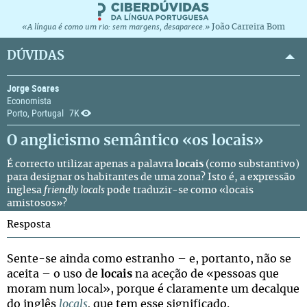
João Carreira Bom
«A língua é como um rio: sem margens, desaparece.»
DÚVIDAS
Jorge Soares
Economista
Porto, Portugal
7K
O anglicismo semântico «os locais»
É correcto utilizar apenas a palavra
locais
(como substantivo)
para designar os habitantes de uma zona? Isto é, a expressão
inglesa
friendly locals
pode traduzir-se como «locais
amistosos»?
Resposta
Sente-se ainda como estranho – e, portanto, não se
aceita – o uso de
locais
na aceção de «pessoas que
moram num local», porque é claramente um decalque
do inglês
locals
,
que tem esse significado.