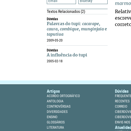
Email
Bluesky
marmo
Textos Relacionados
(2)
Relati
escrev
Dúvidas
Palavras do tupi:
cacarape
,
correto
caura
,
combique
,
munginjaia
e
taputiua
2009-05-20
Dúvidas
A influência do tupi
2005-02-18
Artigos
Dúvidas
ACORDO ORTOGRÁFICO
FREQUENT
ANTOLOGIA
RECENTES
CONTROVÉRSIAS
CORREIO
DIVERSIDADES
CIBERDÚVI
ENSINO
CIBERDÚVI
GLOSSÁRIOS
ENVIE-NOS
Atualida
LITERATURA