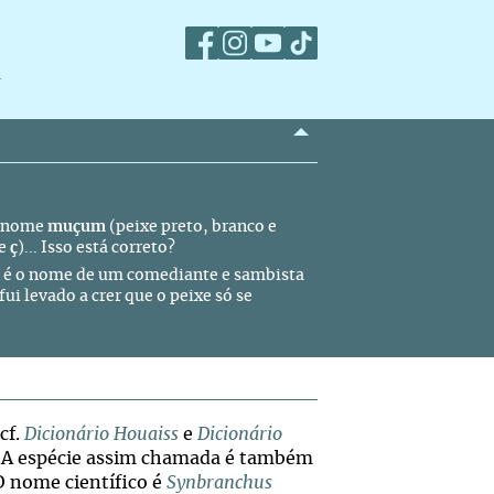
m
o nome
muçum
(peixe preto, branco e
de
ç
)... Isso está correto?
é o nome de um
comediante e sambista
ui levado a crer que o peixe só se
cf.
Dicionário Houaiss
e
Dicionário
. A espécie assim chamada é também
O nome científico é
Synbranchus