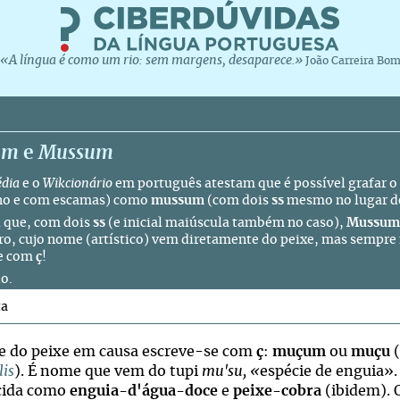
«A língua é como um rio: sem margens, desaparece.»
João Carreira Bo
um
e
Mussum
édia
e o
Wikcionário
em português atestam que é possível grafar 
ho e com escamas) como
mussum
(com dois
ss
mesmo no lugar 
 que, com dois
ss
(e inicial maiúscula também no caso),
Mussum
ro
, cujo nome (artístico) vem diretamente do peixe, mas sempre f
se com
ç
!
o.
ta
 do peixe em causa escreve-se com
ç
:
muçum
ou
muçu
(
lis
). É nome que vem do tupi
mu'su, «
espécie de enguia»
cida como
enguia-d'água-doce
e
peixe-cobra
(ibidem). 