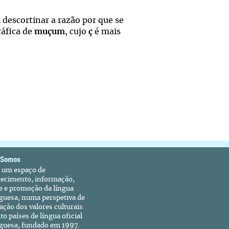
l descortinar a razão por que se
ráfica de
muçum
, cujo
ç
é mais
 Somos
é um espaço de
recimento, informação,
e e promoção da língua
guesa, numa perspetiva de
ação dos valores culturais
to países de língua oficial
guesa, fundado em 1997.