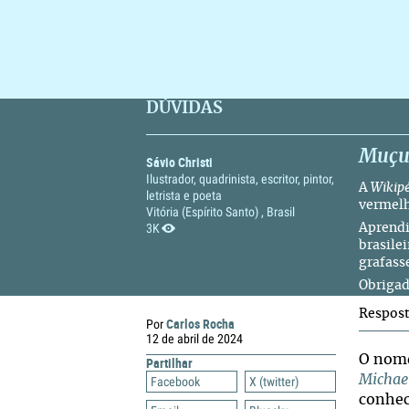
DÚVIDAS
Muç
Sávio Christi
Ilustrador, quadrinista, escritor, pintor,
A
Wikip
letrista e poeta
vermel
Vitória (Espírito Santo) , Brasil
3K
Aprendi
brasilei
grafas
Obrigad
Respos
Carlos Rocha
Por
12 de abril de 2024
O nome
Partilhar
Michae
Facebook
X (twitter)
conhe