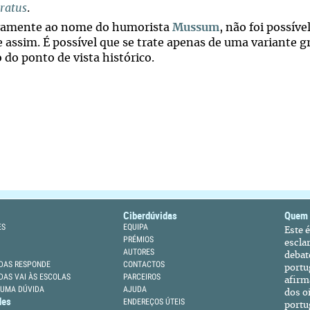
ratus
.
vamente ao nome do humorista
Mussum
, não foi possíve
e assim. É possível que se trate apenas de uma variante g
 do ponto de vista histórico.
Ciberdúvidas
Quem
ES
EQUIPA
Este 
PRÉMIOS
escla
AUTORES
debat
DAS RESPONDE
CONTACTOS
portu
DAS VAI ÀS ESCOLAS
PARCEIROS
afirm
 UMA DÚVIDA
AJUDA
dos oi
des
ENDEREÇOS ÚTEIS
portu