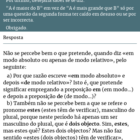
Por último, desejaria saber se se diz:
"A é maior do B" em vez de "A é mais grande que B" só por
uma questão da segunda forma ter caído em desuso ou se por
ser incorrecta.
Obrigado.
Resposta
Não se percebe bem o que pretende, quando diz «em
modo absoluto ou apenas de modo relativo», pelo
seguinte:
a) Por que razão escreve «
em
modo absoluto» e
depois «
de
modo relativo»? Isto é, que pretende
significar empregando a preposição
em
(em modo...)
e depois a preposição
de
(de modo...)?
b) Também não se percebe bem a que se refere o
pronome
estes
(estes têm de verificar), masculino do
plural, porque neste período há apenas um ser
masculino do plural, que é
dois objecto
. Sim,
estes
,
mas estes quê? Estes dois objectos? Mas não faz
sentido «estes (dois objectos) têm de verificar»,