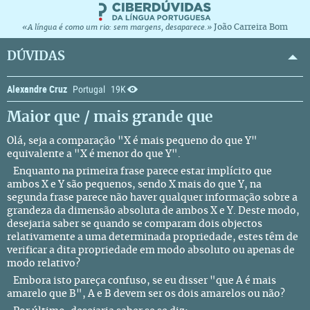
João Carreira Bom
«A língua é como um rio: sem margens, desaparece.»
DÚVIDAS
Alexandre Cruz
Portugal
19K
Maior que / mais grande que
Olá, seja a comparação "X é mais pequeno do que Y"
equivalente a "X é menor do que Y".
Enquanto na primeira frase parece estar implícito que
ambos X e Y são pequenos, sendo X mais do que Y, na
segunda frase parece não haver qualquer informação sobre a
grandeza da dimensão absoluta de ambos X e Y. Deste modo,
desejaria saber se quando se comparam dois objectos
relativamente a uma determinada propriedade, estes têm de
verificar a dita propriedade em modo absoluto ou apenas de
modo relativo?
Embora isto pareça confuso, se eu disser "que A é mais
amarelo que B", A e B devem ser os dois amarelos ou não?