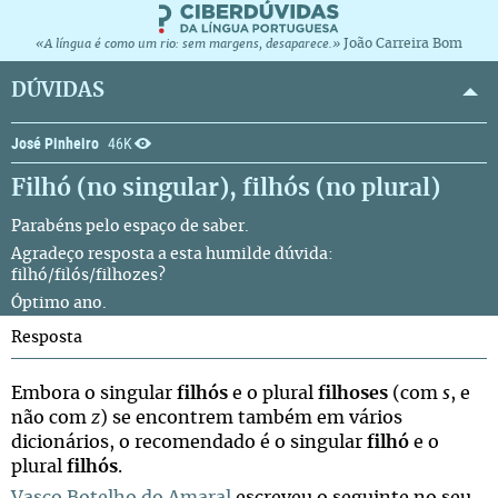
João Carreira Bom
«A língua é como um rio: sem margens, desaparece.»
DÚVIDAS
José Pinheiro
46K
Filhó (no singular), filhós (no plural)
Parabéns pelo espaço de saber.
Agradeço resposta a esta humilde dúvida:
filhó/filós/filhozes?
Óptimo ano.
Resposta
Embora o singular
filhós
e o plural
filhoses
(com
s
, e
não com
z
) se encontrem também em vários
dicionários, o recomendado é o singular
filhó
e o
plural
filhós
.