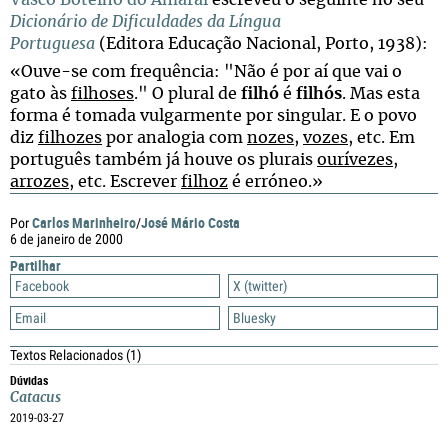
Vasco Botelho do Amaral
escreveu o seguinte no seu
Dicionário de Dificuldades da Língua
Portuguesa
(Editora Educação Nacional, Porto, 1938):
«Ouve-se com frequência: "Não é por aí que vai o
gato às
filhoses
." O plural de
filhó
é
filhós
. Mas esta
forma é tomada vulgarmente por singular. E o povo
diz
filhozes
por analogia com
nozes
,
vozes
, etc. Em
português também já houve os plurais
ourívezes
,
arrozes
, etc. Escrever
filhoz
é erróneo.»
Carlos Marinheiro
José Mário Costa
Por
/
6 de janeiro de 2000
Partilhar
Facebook
X (twitter)
Email
Bluesky
Textos Relacionados
(1)
Dúvidas
Catacus
2019-03-27