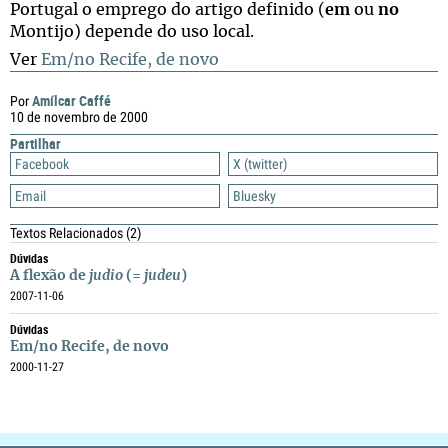
Portugal o emprego do artigo definido (
em
ou
no
Montijo) depende do uso local.
Ver
Em/no Recife, de novo
Amílcar Caffé
Por
10 de novembro de 2000
Partilhar
Facebook
X (twitter)
Email
Bluesky
Textos Relacionados
(2)
Dúvidas
A flexão de
judio
(=
judeu
)
2007-11-06
Dúvidas
Em/no Recife, de novo
2000-11-27