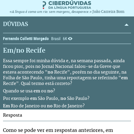
João Carreira Bom
«A língua é como um rio: sem margens, desaparece.»
DÚVIDAS
Fernando Colletti Morgado
Brasil
6K
Em/no Recife
Essa sempre foi minha dúvida e, na semana passada, ainda
ficou pior, pois no Jornal Nacional falou-se da Greve que
estava acontecendo "
no
Recife", porém no dia seguinte, na
Folha de São Paulo, tinha uma reportagem se referindo "
em
Recife". Qual termo está correto?
Quando se usa
em
ou
no
?
Por exemplo
em
São Paulo,
no
São Paulo?
Em
Rio de Janeiro ou
no
Rio de Janeiro?
Resposta
Como se pode ver em respostas anteriores, em