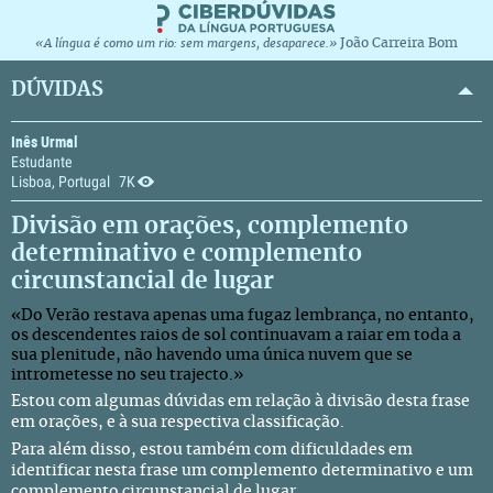
João Carreira Bom
«A língua é como um rio: sem margens, desaparece.»
DÚVIDAS
Inês Urmal
Estudante
Lisboa, Portugal
7K
Divisão em orações, complemento
determinativo e complemento
circunstancial de lugar
«Do Verão restava apenas uma fugaz lembrança, no entanto,
os descendentes raios de sol continuavam a raiar em toda a
sua plenitude, não havendo uma única nuvem que se
intrometesse no seu trajecto.»
Estou com algumas dúvidas em relação à divisão desta frase
em orações, e à sua respectiva classificação.
Para além disso, estou também com dificuldades em
identificar nesta frase um complemento determinativo e um
complemento circunstancial de lugar.