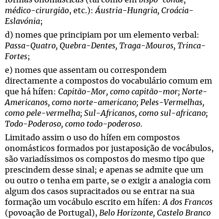
formas onomásticas (tal como em
bispo-conde,
médico-cirurgião
, etc.):
Áustria-Hungria, Croácia-
Eslavónia
;
d) nomes que principiam por um elemento verbal:
Passa-Quatro, Quebra-Dentes, Traga-Mouros, Trinca-
Fortes
;
e) nomes que assentam ou correspondem
directamente a compostos do vocabulário comum em
que há hífen:
Capitão-Mor, como capitão-mor; Norte-
Americanos, como norte-americano; Peles-Vermelhas,
como pele-vermelha; Sul-Africanos, como sul-africano;
Todo-Poderoso, como todo-poderoso
.
Limitado assim o uso do hífen em compostos
onomásticos formados por justaposição de vocábulos,
são variadíssimos os compostos do mesmo tipo que
prescindem desse sinal; e apenas se admite que um
ou outro o tenha em parte, se o exigir a analogia com
algum dos casos supracitados ou se entrar na sua
formação um vocábulo escrito em hífen:
A dos Francos
(povoação de Portugal),
Belo Horizonte, Castelo Branco