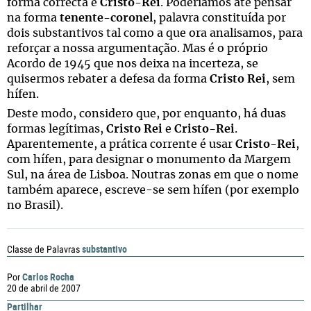
forma correcta é
Cristo-Rei
. Poderíamos até pensar
na forma
tenente-coronel
, palavra constituída por
dois substantivos tal como a que ora analisamos, para
reforçar a nossa argumentação. Mas é o próprio
Acordo de 1945 que nos deixa na incerteza, se
quisermos rebater a defesa da forma
Cristo Rei
, sem
hífen.
Deste modo, considero que, por enquanto, há duas
formas legítimas,
Cristo Rei
e
Cristo-Rei
.
Aparentemente, a prática corrente é usar
Cristo-Rei
,
com hífen, para designar o monumento da Margem
Sul, na área de Lisboa. Noutras zonas em que o nome
também aparece, escreve-se sem hífen (por exemplo
no Brasil).
substantivo
Classe de Palavras
Carlos Rocha
Por
20 de abril de 2007
Partilhar