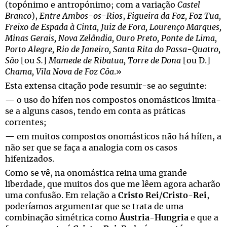
(topónimo e antropónimo; com a variação
Castel
Branco
),
Entre Ambos-os-Rios
,
Figueira da Foz, Foz Tua,
Freixo de Espada à Cinta, Juiz de Fora, Lourenço Marques,
Minas Gerais, Nova Zelândia, Ouro Preto, Ponte de Lima,
Porto Alegre, Rio de Janeiro, Santa Rita do Passa-Quatro,
São
[ou
S.
]
Mamede de Ribatua, Torre de Dona
[ou D.]
Chama, Vila Nova de Foz Côa
.»
Esta extensa citação pode resumir-se ao seguinte:
— o uso do hífen nos compostos onomásticos limita-
se a alguns casos, tendo em conta as práticas
correntes;
— em muitos compostos onomásticos não há hífen, a
não ser que se faça a analogia com os casos
hifenizados.
Como se vê, na onomástica reina uma grande
liberdade, que muitos dos que me lêem agora acharão
uma confusão. Em relação a
Cristo Rei
/
Cristo-Rei
,
poderíamos argumentar que se trata de uma
combinação simétrica como
Áustria-Hungria
e que a