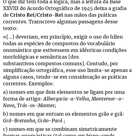
O que diz tem toda a lógica, mas a leitura da Base
XXVIII do Acordo Ortográfico de 1945 deixa a grafia
de
Cristo Rei
/
Cristo-Rei
nas mãos das práticas
correntes. Transcrevo algumas passagens desse
texto:
«[...] deveriam, em princípio, exigir o uso do hífen
todas as espécies de compostos do vocabulário
onomástico que estivessem em idênticas condições
morfológicas e semânticas [dos
substantivos compostos comuns]. Contudo, por
simplificação ortográfica, esse uso limita-se apenas a
alguns casos, tendo-se em consideração as práticas
correntes. Exemplos:
a) nomes em que dois elementos se ligam por uma
forma de artigo:
Albergaria-a-Velha, Montemor-o-
Novo, Trás-os-Montes
;
b) nomes em que entram os elementos grão e grã:
Grã-Bretanha, Grão-Pará
;
c) nomes em que se combinam simetricamente