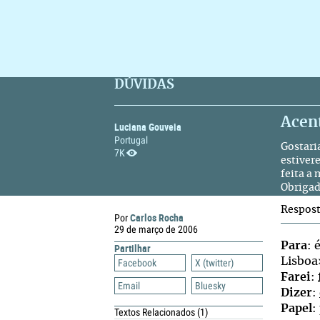
DÚVIDAS
Acent
Luciana Gouveia
Portugal
Gostaria
7K
estiver
feita a
Obrigad
Respos
Carlos Rocha
Por
29 de março de 2006
Para
: 
Partilhar
Lisboa
Facebook
X (twitter)
Farei
:
Email
Bluesky
Dizer
:
Papel
:
Textos Relacionados
(1)