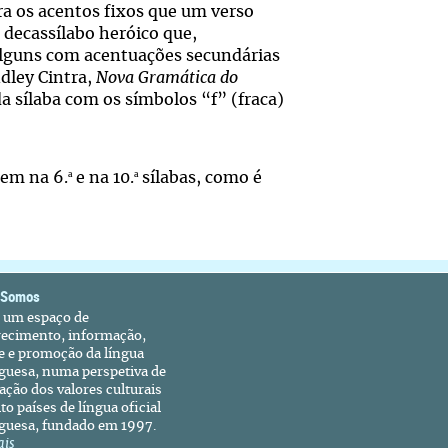
ra os acentos fixos que um verso
 decassílabo heróico que,
alguns com acentuações secundárias
ndley Cintra,
Nova Gramática do
a sílaba com os símbolos “f” (fraca)
ª
ª
aem na 6.
e na 10.
sílabas, como é
 Somos
é um espaço de
recimento, informação,
e e promoção da língua
guesa, numa perspetiva de
ação dos valores culturais
to países de língua oficial
guesa, fundado em 1997.
ais