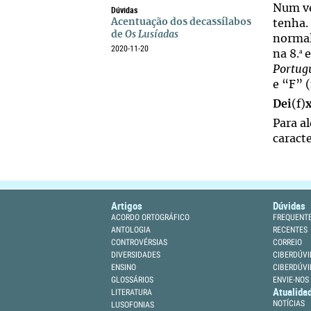
Num ve
Dúvidas
Acentuação dos decassílabos
tenha.
de
Os Lusíadas
normal
2020-11-20
ª
na 8.
e
Portug
e “F” 
Dei
(f)
Para a
caracte
Artigos
Dúvidas
ACORDO ORTOGRÁFICO
FREQUENT
ANTOLOGIA
RECENTES
CONTROVÉRSIAS
CORREIO
DIVERSIDADES
CIBERDÚVI
ENSINO
CIBERDÚVI
GLOSSÁRIOS
ENVIE-NOS
Atualida
LITERATURA
NOTÍCIAS
LUSOFONIAS