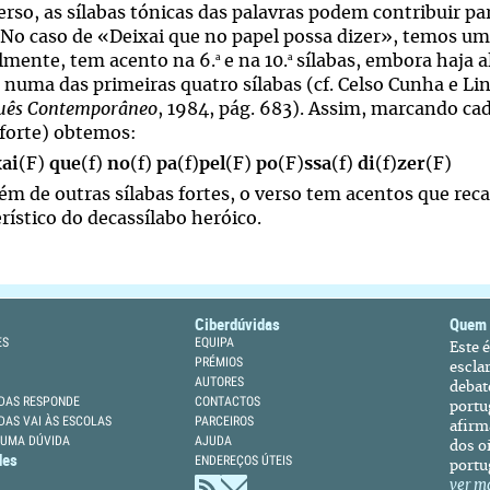
rso, as sílabas tónicas das palavras podem contribuir pa
 No caso de «Deixai que no papel possa dizer», temos um
ª
ª
mente, tem acento na 6.
e na 10.
sílabas, embora haja 
 numa das primeiras quatro sílabas (cf. Celso Cunha e Li
uês Contemporâneo
, 1984, pág. 683). Assim, marcando cad
(forte) obtemos:
xai
(F)
que
(f)
no
(f)
pa
(f)
pel
(F)
po
(F)
ssa
(f)
di
(f)
zer
(F)
lém de outras sílabas fortes, o verso tem acentos que rec
rístico do decassílabo heróico.
Ciberdúvidas
Quem
ES
EQUIPA
Este 
PRÉMIOS
escla
AUTORES
debat
DAS RESPONDE
CONTACTOS
portu
DAS VAI ÀS ESCOLAS
PARCEIROS
afirm
 UMA DÚVIDA
AJUDA
dos oi
des
ENDEREÇOS ÚTEIS
portu
ver m