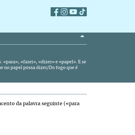
m
s: «para», «farei», «dizer» e «papel». E se
e no papel possa dizer/Do fogo que é
acento da palavra seguinte («para