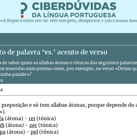
«A língua é como um rio: sem margens, desaparece.»
João Carreira Bo
o de palavra ‘vs.’ acento de verso
 de saber quais as sílabas átonas e tónicas das seguintes palavra
em inseridas num poema como, por exemplo, no verso «Deixai qu
 minha paixão»?
a.
ta
é preposição e só tem sílabas átonas, porque depende do 
»).
fa
(átona) -
rei
(tónica)
di
(átona) -
zer
(tónica)
pa
(átona) -
pel
(tónica)