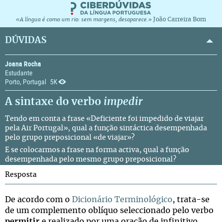
João Carreira Bom
«A língua é como um rio: sem margens, desaparece.»
DÚVIDAS
Joana Rocha
Estudante
Porto, Portugal
5K
A sintaxe do verbo
impedir
Tendo em conta a frase «Deficiente foi impedido de viajar
pela Air Portugal», qual a função sintáctica desempenhada
pelo grupo preposicional «de viajar»?
E se colocarmos a frase na forma activa, qual a função
desempenhada pelo mesmo grupo preposicional?
Resposta
De acordo com o
Dicionário Terminológico
, trata-se
de um complemento oblíquo seleccionado pelo verbo
permitir
e realizado por uma oração de infinitivo