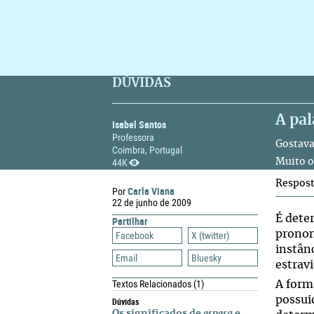
DÚVIDAS
A pa
Isabel Santos
Professora
Gostava
Coimbra, Portugal
44K
Muito o
Respos
Carla Viana
Por
22 de junho de 2009
É dete
Partilhar
pronom
Facebook
X (twitter)
instân
Email
Bluesky
estrav
Textos Relacionados
(1)
A for
possui
Dúvidas