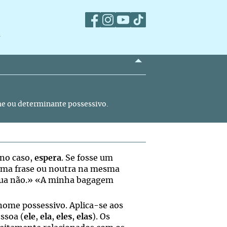
m
me ou determinante possessivo.
 no caso,
espera
. Se fosse um
sma frase ou noutra na mesma
 sua não.» «A minha bagagem
ome possessivo. Aplica-se aos
essoa (
ele
,
ela
,
eles
,
elas
). Os