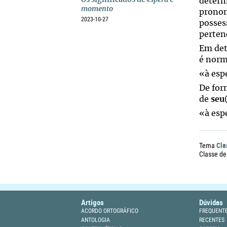
Os significados de
espera
e
determ
momento
pronom
2023-10-27
posses
perten
Em det
é norm
«à esp
De form
de
seu
«à esp
Cla
Tema
Classe de
Artigos
Dúvidas
ACORDO ORTOGRÁFICO
FREQUENT
ANTOLOGIA
RECENTES