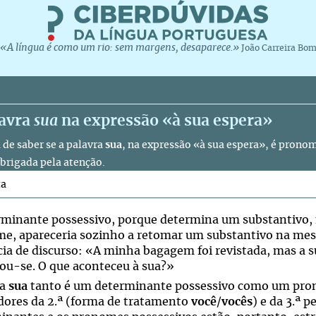
«A língua é como um rio: sem margens, desaparece.»
João Carreira Bo
lavra
sua
na expressão «à sua espera»
 de saber se a palavra
sua
, na expressão «à sua espera», é prono
brigada pela atenção.
ta
rminante possessivo, porque determina um substantivo,
e, apareceria sozinho a retomar um substantivo na me
cia de discurso: «A minha bagagem foi revistada, mas a
iou-se. O que aconteceu à sua?»
ma
sua
tanto é um determinante possessivo como um pron
dores da 2.ª (forma de tratamento
você
/
vocês
) e da 3.ª p