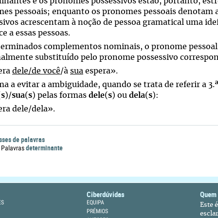
inantes e os pronomes possessivos estão, portanto, est
es pessoais; enquanto os pronomes pessoais denotam as
sivos acrescentam à noção de pessoa gramatical uma ideia
ce a essas pessoas.
erminados complementos nominais, o pronome pessoal t
almente substituído pelo pronome possessivo correspo
era
dele/de você
/à
sua
espera».
a a evitar a ambiguidade, quando se trata de referir a 3.
(
s
)/
sua
(
s
) pelas formas
dele
(
s
) ou
dela
(
s
):
era dele/dela».
sses de palavras
determinante
 Palavras
Ciberdúvidas
Quem
ES
EQUIPA
Este 
PRÉMIOS
escla