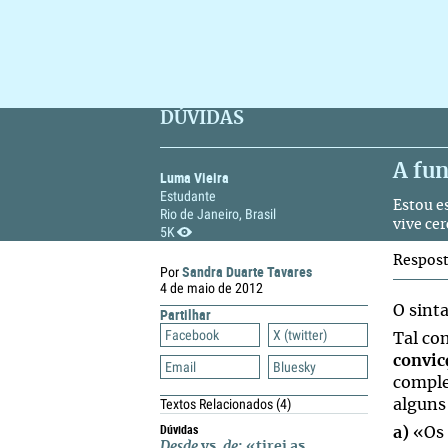
DÚVIDAS
A fun
Luma Vieira
Estudante
Estou e
Rio de Janeiro, Brasil
vive ce
5K
Respos
Sandra Duarte Tavares
Por
4 de maio de 2012
O sint
Partilhar
Facebook
X (twitter)
Tal co
convic
Email
Bluesky
complem
Textos Relacionados
(4)
alguns
Dúvidas
a)
«Os 
Desde
vs.
de
: «tirei as