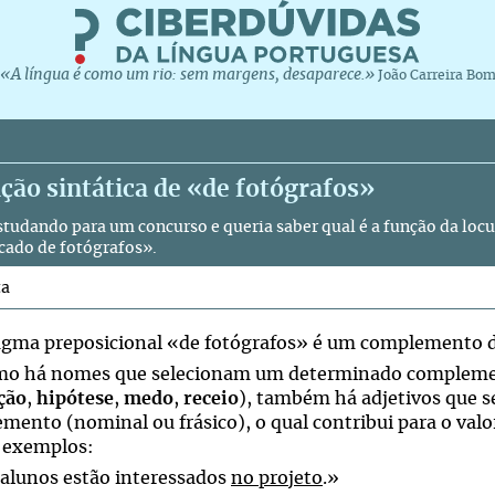
«A língua é como um rio: sem margens, desaparece.»
João Carreira Bo
ção sintática de «de fotógrafos»
studando para um concurso e queria saber qual é a função da loc
rcado de fotógrafos».
ta
agma preposicional «de fotógrafos» é um complemento d
mo há nomes que selecionam um determinado compleme
ção
,
hipótese
,
medo
,
receio
), também há adjetivos que
ento (nominal ou frásico), o qual contribui para o valor 
 exemplos:
alunos estão interessados
no projeto
.»