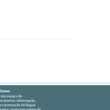
 Somos
é um espaço de
recimento, informação,
e e promoção da língua
guesa, numa perspetiva de