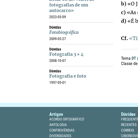
b)
«O J
fotografias de um
autocarro»
c)
«As 
2023-05-09
d)
«É b
Dúvidas
Fotobiográfica
Cf.
«Ti
2009-03-27
Dúvidas
Fotografia 3 × 4
DT 
Tema
2008-10-07
Classe de
Dúvidas
Fotografia e foto
1997-05-01
Artigos
Dúvidas
ACORDO ORTOGRÁFICO
FREQUENT
ANTOLOGIA
RECENTES
CONTROVÉRSIAS
CORREIO
DIVERSIDADES
CIBERDÚVI