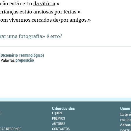
oão está certo
da vitória
.»
crianças estão ansiosas
por férias
.»
om vivermos cercados
de/por amigos
.»
rar uma fotografia» é erro?
(Dicionário Terminológico)
preposição
 Palavras
Ciberdúvidas
Quem
ES
EQUIPA
Este 
PRÉMIOS
escla
AUTORES
debat
DAS RESPONDE
CONTACTOS
portu